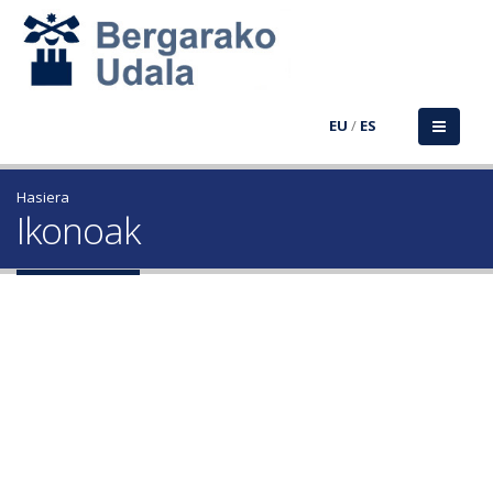
EU
/
ES
Hasiera
Ikonoak