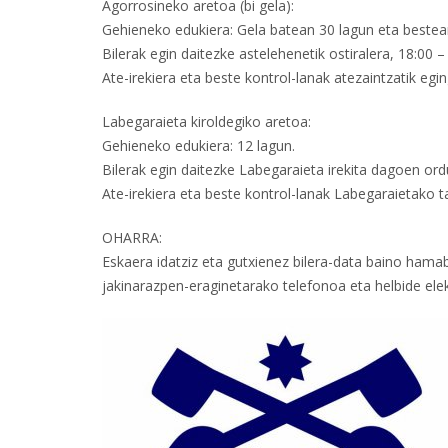
Agorrosineko aretoa (bi gela):
Gehieneko edukiera: Gela batean 30 lagun eta bestea
Bilerak egin daitezke astelehenetik ostiralera, 18:00 –
Ate-irekiera eta beste kontrol-lanak atezaintzatik egi
Labegaraieta kiroldegiko aretoa:
Gehieneko edukiera: 12 lagun.
Bilerak egin daitezke Labegaraieta irekita dagoen ordu
Ate-irekiera eta beste kontrol-lanak Labegaraietako t
OHARRA:
Eskaera idatziz eta gutxienez bilera-data baino ham
jakinarazpen-eraginetarako telefonoa eta helbide elek