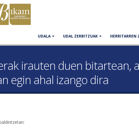
UDALA
UDAL ZERBITZUAK
HERRITARREN 
erak irauten duen bitartean, a
an egin ahal izango dira
baldintzetan: