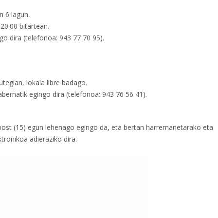
n 6 lagun.
 20:00 bitartean.
ngo dira (telefonoa: 943 77 70 95).
tegian, lokala libre badago.
abernatik egingo dira (telefonoa: 943 76 56 41).
abost (15) egun lehenago egingo da, eta bertan harremanetarako eta
tronikoa adieraziko dira.