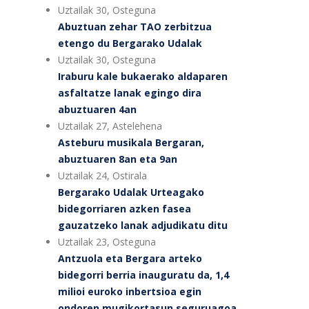
Uztailak 30, Osteguna
Abuztuan zehar TAO zerbitzua
etengo du Bergarako Udalak
Uztailak 30, Osteguna
Iraburu kale bukaerako aldaparen
asfaltatze lanak egingo dira
abuztuaren 4an
Uztailak 27, Astelehena
Asteburu musikala Bergaran,
abuztuaren 8an eta 9an
Uztailak 24, Ostirala
Bergarako Udalak Urteagako
bidegorriaren azken fasea
gauzatzeko lanak adjudikatu ditu
Uztailak 23, Osteguna
Antzuola eta Bergara arteko
bidegorri berria inauguratu da, 1,4
milioi euroko inbertsioa egin
ondoren mugikortasun seguruagoa