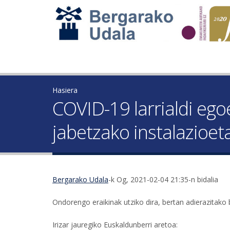
Hasiera
COVID-19 larrialdi ego
jabetzako instalazioet
Bergarako Udala
-k Og, 2021-02-04 21:35-n bidalia
Ondorengo eraikinak utziko dira, bertan adierazitako 
Irizar jauregiko Euskaldunberri aretoa: