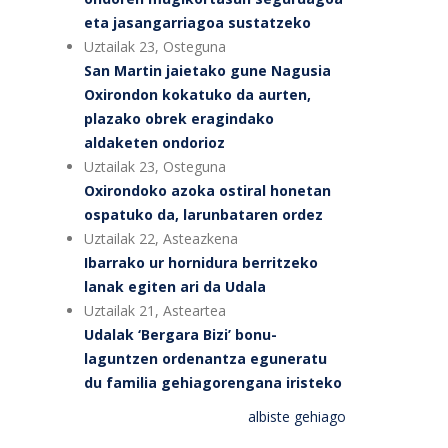
eta jasangarriagoa sustatzeko
Uztailak 23, Osteguna
San Martin jaietako gune Nagusia
Oxirondon kokatuko da aurten,
plazako obrek eragindako
aldaketen ondorioz
Uztailak 23, Osteguna
Oxirondoko azoka ostiral honetan
ospatuko da, larunbataren ordez
Uztailak 22, Asteazkena
Ibarrako ur hornidura berritzeko
lanak egiten ari da Udala
Uztailak 21, Asteartea
Udalak ‘Bergara Bizi’ bonu-
laguntzen ordenantza eguneratu
du familia gehiagorengana iristeko
albiste gehiago