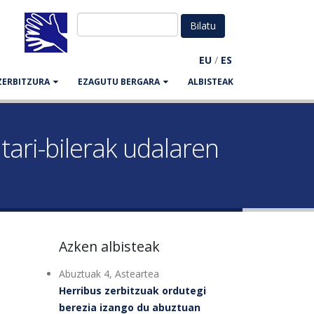
EU
/
ES
ZERBITZURA
EZAGUTU BERGARA
ALBISTEAK
tari-bilerak udalaren
Azken albisteak
Abuztuak 4, Asteartea
Herribus zerbitzuak ordutegi
berezia izango du abuztuan