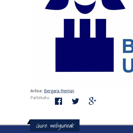
Arloa:
Bergara (herria)
Partekatu:
Gure webguneak