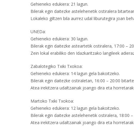
Gehieneko edukiera: 21 lagun.
Bilerak egin daitezke astelehenetik ostiralera bitartea
Lokaleko giltzen bila aurrez udal liburutegira joan be
UNEDa:
Gehieneko edukiera: 30 lagun.
Bilerak egin daitezke asteartetik ostiralera, 17:00 – 20
Zein lokal erabiliko den Idazkaritzako langileek adieraz
Zabalotegiko Txiki Txokoa:
Gehieneko edukiera: 14 lagun gela bakoitzeko.
Bilerak egin daitezke ostiraletan, 16:00 – 20:00 bitart
Atea irekitzera udaltzainak joango dira eta horretara
Martoko Txiki Txokoa:
Gehieneko edukiera: 12 lagun gela bakoitzeko.
Bilerak egin daitezke astelehenetik ostiralera, 18:00 –
Atea irekitzera udaltzainak joango dira eta horretara