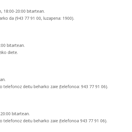
n, 18:00-20:00 bitartean.
harko da (943 77 91 00, luzapena: 1900).
:00 bitartean.
iko diete.
ean.
ko telefonoz deitu beharko zaie (telefonoa: 943 77 91 06).
 20:00 bitartean.
ko telefonoz deitu beharko zaie (telefonoa 943 77 91 06).