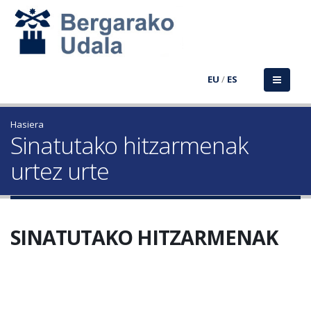
EU
/
ES
Hasiera
Sinatutako hitzarmenak
urtez urte
SINATUTAKO HITZARMENAK