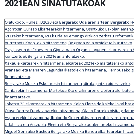
2021EAN SINATUTAKOAK
Olatukoop, Huhezi, D2030 eta Bergarako Udalaren artean Bergarako Her
Agorrosin Guraso Elkartearekin hitzarmena, Osintxuko Eskolan emango
IZFErekin hitzarmena, IZFEk Udalari emango dizkion zerbitzu informati
Aurrerantz Koop.-ekin hitzarmena, Begirada Adia proiektua burutzeko
.
Fray Joseph de Echeverria Gipuzkoako Organo Lagunen elkartearekin 
kontzertuak Bergaran 2021ean antolatzeko
.
Xaxau elkartearekin hitzarmena, elkarteak 2021eko maitatzerako antola
Aranzadi eta Mariaren Lagundia ikastolekin hitzarmena, Herribuseko g
finantzatzeko
.
Bergarako Musika Eskolarekin hitzarmena, dirulaguntza bideratzeko
.
Caritasekin hitzarmena, Martokoa 8ko eraikinaren erabilera aldi bate
finantzatzeko
.
Lokatza ZE elkartearekin hitzarmena, Koldo Eleizalde kaleko lokal bat a
Olaso Dorrea Fundazioarekin hitzarmena, Olaso Dorreko bisita gidat
Aspacerekin hitzarmena, Ibaiondo 9ko eraikinaren erabileraren ingur
Udabiltza eta Antzuola, Elgeta eta Bergarako udalen arteko hitzarmena
Miguel Gonzalez Bastida Bergarako Musika Banda elkartearekin hitza