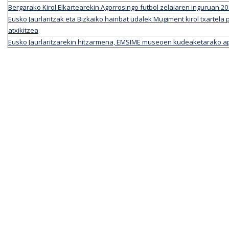
Bergarako Kirol Elkartearekin Agorrosingo futbol zelaiaren inguruan 
Eusko Jaurlaritzak eta Bizkaiko hainbat udalek Mugiment kirol txartel
atxikitzea
.
Eusko Jaurlaritzarekin hitzarmena, EMSIME museoen kudeaketarako ap