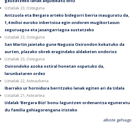
gauzatzeko lanak adjudikatu ditu
Uztailak 23, Osteguna
Antzuola eta Bergara arteko bidegorri berria inauguratu da,
1,4 milioi euroko inbertsioa egin ondoren mugikortasun
seguruagoa eta jasangarriagoa sustatzeko
Uztailak 23, Osteguna
San Martin jaietako gune Nagusia Oxirondon kokatuko da
aurten, plazako obrek eragindako aldaketen ondorioz
Uztailak 23, Osteguna
Oxirondoko azoka ostiral honetan ospatuko da,
larunbataren ordez
Uztailak 22, Asteazkena
Ibarrako ur hornidura berritzeko lanak egiten ari da Udala
Uztailak 21, Asteartea
Udalak ‘Bergara Bizi’ bonu-laguntzen ordenantza eguneratu
du familia gehiagorengana iristeko
albiste gehiago