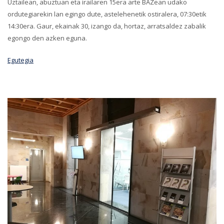
Uztailean, abuztuan eta irailaren 15era arte BAZean udako
ordutegiarekin lan egingo dute, astelehenetik ostiralera, 07:30etik
14:30era. Gaur, ekainak 30, izango da, hortaz, arratsaldez zabalik
egongo den azken eguna.
Egutegia