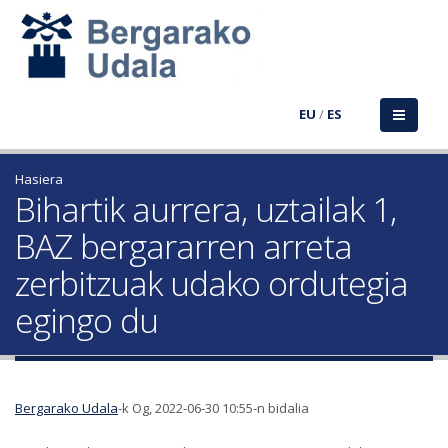
EU
/
ES
Hasiera
Bihartik aurrera, uztailak 1,
BAZ bergararren arreta
zerbitzuak udako ordutegia
egingo du
Bergarako Udala
-k Og, 2022-06-30 10:55-n bidalia