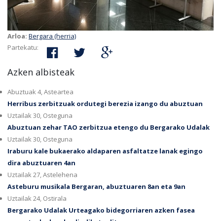
Arloa:
Bergara (herria)
Partekatu:
Azken albisteak
Abuztuak 4, Asteartea
Herribus zerbitzuak ordutegi berezia izango du abuztuan
Uztailak 30, Osteguna
Abuztuan zehar TAO zerbitzua etengo du Bergarako Udalak
Uztailak 30, Osteguna
Iraburu kale bukaerako aldaparen asfaltatze lanak egingo
dira abuztuaren 4an
Uztailak 27, Astelehena
Asteburu musikala Bergaran, abuztuaren 8an eta 9an
Uztailak 24, Ostirala
Bergarako Udalak Urteagako bidegorriaren azken fasea