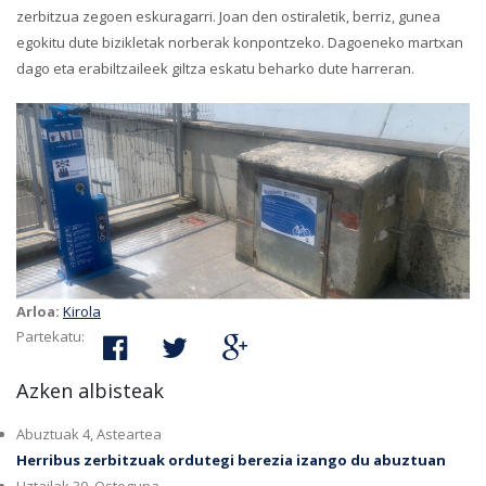
zerbitzua zegoen eskuragarri. Joan den ostiraletik, berriz, gunea
egokitu dute bizikletak norberak konpontzeko. Dagoeneko martxan
dago eta erabiltzaileek giltza eskatu beharko dute harreran.
Arloa:
Kirola
Partekatu:
Azken albisteak
Abuztuak 4, Asteartea
Herribus zerbitzuak ordutegi berezia izango du abuztuan