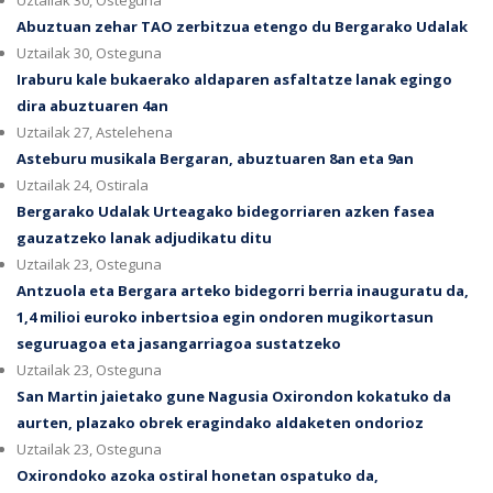
Uztailak 30, Osteguna
Abuztuan zehar TAO zerbitzua etengo du Bergarako Udalak
Uztailak 30, Osteguna
Iraburu kale bukaerako aldaparen asfaltatze lanak egingo
dira abuztuaren 4an
Uztailak 27, Astelehena
Asteburu musikala Bergaran, abuztuaren 8an eta 9an
Uztailak 24, Ostirala
Bergarako Udalak Urteagako bidegorriaren azken fasea
gauzatzeko lanak adjudikatu ditu
Uztailak 23, Osteguna
Antzuola eta Bergara arteko bidegorri berria inauguratu da,
1,4 milioi euroko inbertsioa egin ondoren mugikortasun
seguruagoa eta jasangarriagoa sustatzeko
Uztailak 23, Osteguna
San Martin jaietako gune Nagusia Oxirondon kokatuko da
aurten, plazako obrek eragindako aldaketen ondorioz
Uztailak 23, Osteguna
Oxirondoko azoka ostiral honetan ospatuko da,