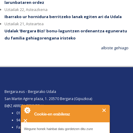
larunbataren ordez
Uztailak 22, Asteazkena
Ibarrako ur hornidura berritzeko lanak egiten ari da Udala
Uztailak 21, Asteartea
Udalak ‘Bergara Bizi’ bonu-laguntzen ordenantza eguneratu
du familia gehiagorengana iristeko
albiste gehiago
Bergara.eus - Bergarako Udala
San Martin Agirre plaza, 1. 20570 Bergara (Gipuzkoa)
B@Z ARRETA ZERBITZUA:
010, Bergaratik deituz gero
Cookie-en erabileraz
943 77 91 00, Bergaraz kanpotik deituz gero
Faxa 943 77 91 63
Wegune honek hainbat datu gordetzen ditu zure