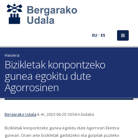
EU
/
ES
Hasiera
Bizikletak konpontzeko
gunea egokitu dute
Agorrosinen
Bergarako Udala
-k Ar, 2023-06-20 10:54-n bidalia
Bizikletak konpontzeko gunea egokitu dute Agorrosin Ekintza
gunean. Orain arte bizikletak garbitzeko eta gurpilak puzteko