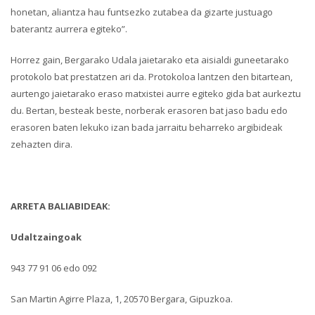
honetan, aliantza hau funtsezko zutabea da gizarte justuago
baterantz aurrera egiteko”.
Horrez gain, Bergarako Udala jaietarako eta aisialdi guneetarako
protokolo bat prestatzen ari da. Protokoloa lantzen den bitartean,
aurtengo jaietarako eraso matxistei aurre egiteko gida bat aurkeztu
du. Bertan, besteak beste, norberak erasoren bat jaso badu edo
erasoren baten lekuko izan bada jarraitu beharreko argibideak
zehazten dira.
ARRETA BALIABIDEAK:
Udaltzaingoak
943 77 91 06 edo 092
San Martin Agirre Plaza, 1, 20570 Bergara, Gipuzkoa.