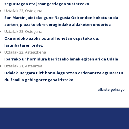
seguruagoa eta jasangarriagoa sustatzeko
Uztailak 23, Osteguna
San Martin jaietako gune Nagusia Oxirondon kokatuko da
aurten, plazako obrek eragindako aldaketen ondorioz
Uztailak 23, Osteguna
Oxirondoko azoka ostiral honetan ospatuko da,
larunbataren ordez
Uztailak 22, Asteazkena
Ibarrako ur hornidura berritzeko lanak egiten ari da Udala
Uztailak 21, Asteartea
Udalak ‘Bergara Bizi’ bonu-laguntzen ordenantza eguneratu
du familia gehiagorengana iristeko
albiste gehiago