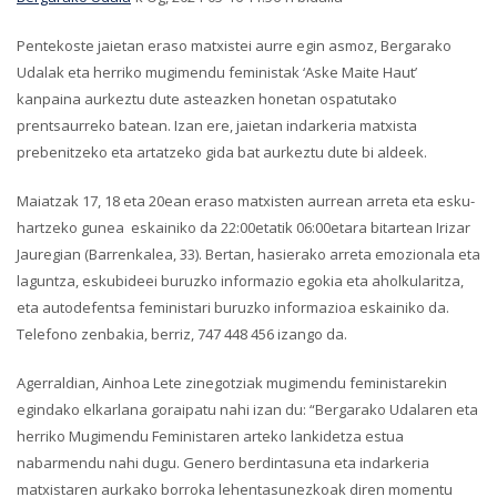
Pentekoste jaietan eraso matxistei aurre egin asmoz, Bergarako
Udalak eta herriko mugimendu feministak ‘Aske Maite Haut’
kanpaina aurkeztu dute asteazken honetan ospatutako
prentsaurreko batean. Izan ere, jaietan indarkeria matxista
prebenitzeko eta artatzeko gida bat aurkeztu dute bi aldeek.
Maiatzak 17, 18 eta 20ean eraso matxisten aurrean arreta eta esku-
hartzeko gunea eskainiko da 22:00etatik 06:00etara bitartean Irizar
Jauregian (Barrenkalea, 33). Bertan, hasierako arreta emozionala eta
laguntza, eskubideei buruzko informazio egokia eta aholkularitza,
eta autodefentsa feministari buruzko informazioa eskainiko da.
Telefono zenbakia, berriz, 747 448 456 izango da.
Agerraldian, Ainhoa Lete zinegotziak mugimendu feministarekin
egindako elkarlana goraipatu nahi izan du: “Bergarako Udalaren eta
herriko Mugimendu Feministaren arteko lankidetza estua
nabarmendu nahi dugu. Genero berdintasuna eta indarkeria
matxistaren aurkako borroka lehentasunezkoak diren momentu