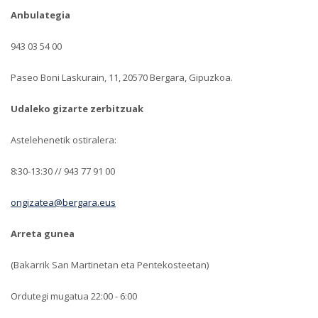
Anbulategia
943 03 54 00
Paseo Boni Laskurain, 11, 20570 Bergara, Gipuzkoa.
Udaleko gizarte zerbitzuak
Astelehenetik ostiralera:
8:30-13:30 // 943 77 91 00
ongizatea@bergara.eus
Arreta gunea
(Bakarrik San Martinetan eta Pentekosteetan)
Ordutegi mugatua 22:00 - 6:00