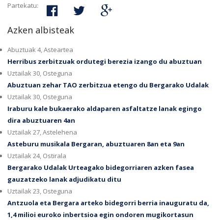
Partekatu:
Azken albisteak
Abuztuak 4, Asteartea
Herribus zerbitzuak ordutegi berezia izango du abuztuan
Uztailak 30, Osteguna
Abuztuan zehar TAO zerbitzua etengo du Bergarako Udalak
Uztailak 30, Osteguna
Iraburu kale bukaerako aldaparen asfaltatze lanak egingo
dira abuztuaren 4an
Uztailak 27, Astelehena
Asteburu musikala Bergaran, abuztuaren 8an eta 9an
Uztailak 24, Ostirala
Bergarako Udalak Urteagako bidegorriaren azken fasea
gauzatzeko lanak adjudikatu ditu
Uztailak 23, Osteguna
Antzuola eta Bergara arteko bidegorri berria inauguratu da,
1,4 milioi euroko inbertsioa egin ondoren mugikortasun