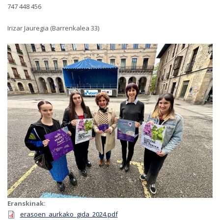
747 448 456
Irizar Jauregia (Barrenkalea 33)
Eranskinak:
erasoen_aurkako_gida_2024.pdf