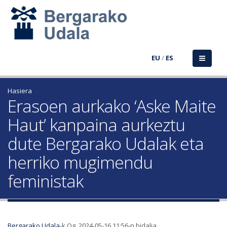
EU
/
ES
Hasiera
Erasoen aurkako ‘Aske Maite
Haut’ kanpaina aurkeztu
dute Bergarako Udalak eta
herriko mugimendu
feministak
Bergarako Udala
-k Og, 2024-05-16 11:56-n bidalia