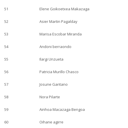
51
Elene Goikoetxea Makazaga
52
Asier Martin Pagalday
53
Marisa Escobar Miranda
54
Andoni berraondo
55
Ilargi Unzueta
56
Patricia Murillo Chasco
57
Josune Garitano
58
Nora Pilarte
59
Ainhoa Macazaga Bengoa
60
Oihane agirre