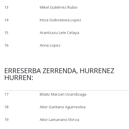
13
Mikel Gutiérrez Rubio
14
Intza Goikoetxea Lopez
15
Arantzazu Lete Celaya
16
Anne Lopez
ERRESERBA ZERRENDA, HURRENEZ
HURREN:
17
Bilaitz Marzan Usandizaga
18
Aitor Garitano Aguirreolea
19
Aitor Lamariano Elorza