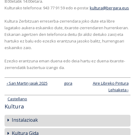
8:00etatik 14:00etara.
Kulturako telefonoa: 943 77 91 59 edo e-posta:
kultura@bergara.eus
Kultura Zerbitzuan erreserba-zerrendara joko dute eta libre
lagatako aukera eskainiko dute, itxarote-zerrendaren hurrenkeran.
Eskarian agertzen den telefonora deitu (bi aldiz deituko zaio) eta
hartuko ez balu edo ezezko erantzuna jasoko balitz, hurrengoari
eskainiko zaio.
Ezezko erantzuna eman duena edo deia hartu ez duena itxarote-
zerrendatik baztertua izango da.
‹ San Martin jaiak 2025
gora
Aire Libreko Pintura
Lehiaketa ›
Castellano
Kultura
Instalazioak
Kultura Gida