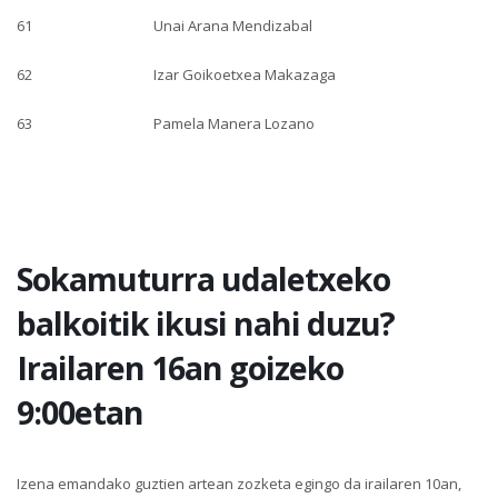
61
Unai Arana Mendizabal
62
Izar Goikoetxea Makazaga
63
Pamela Manera Lozano
Sokamuturra udaletxeko
balkoitik ikusi nahi duzu?
Irailaren 16an goizeko
9:00etan
Izena emandako guztien artean zozketa egingo da irailaren 10an,