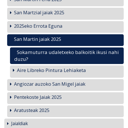
San Martzial jaiak 2025
2025eko Errota Eguna
San Martin jaiak 2025
Sokamuturra udaletxeko balkoitik ikusi nahi
duzu?
Aire Libreko Pintura Lehiaketa
Angiozar auzoko San Migel jaiak
Pentekoste Jaiak 2025
Aratusteak 2025
Jaialdiak