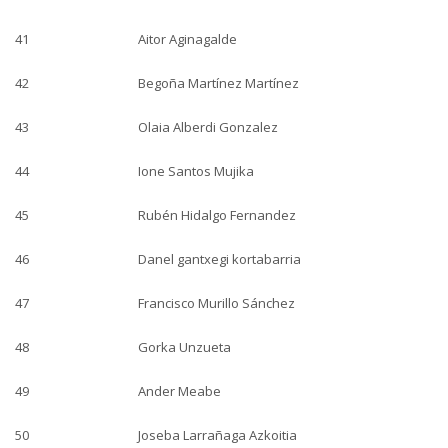
41
Aitor Aginagalde
42
Begoña Martínez Martínez
43
Olaia Alberdi Gonzalez
44
Ione Santos Mujika
45
Rubén Hidalgo Fernandez
46
Danel gantxegi kortabarria
47
Francisco Murillo Sánchez
48
Gorka Unzueta
49
Ander Meabe
50
Joseba Larrañaga Azkoitia