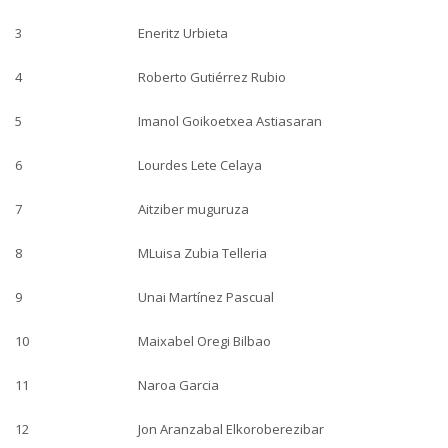
3
Eneritz Urbieta
4
Roberto Gutiérrez Rubio
5
Imanol Goikoetxea Astiasaran
6
Lourdes Lete Celaya
7
Aitziber muguruza
8
MLuisa Zubia Telleria
9
Unai Martínez Pascual
10
Maixabel Oregi Bilbao
11
Naroa Garcia
12
Jon Aranzabal Elkoroberezibar