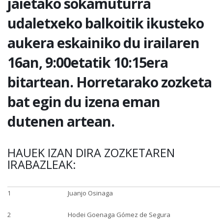
jaietako sokamuturra
udaletxeko balkoitik ikusteko
aukera eskainiko du irailaren
16an, 9:00etatik 10:15era
bitartean. Horretarako zozketa
bat egin du izena eman
dutenen artean.
HAUEK IZAN DIRA ZOZKETAREN
IRABAZLEAK:
1
Juanjo Osinaga
2
Hodei Goenaga Gómez de Segura