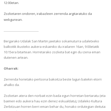
12:00etan.
Zozketaren ondoren, irabazleen zerrenda argitaratuko da
webgunean.
...............................................
Bergarako Udalak San Martin jaietako sokamuturra udaletxeko
balkoitik ikusteko aukera eskainiko du irailaren 16an, 9:00etatik
10:15era bitartean. Horretarako zozketa bat egin du izena eman
dutenen artean.
Oharrak:
Zerrenda horietako pertsona bakoitza beste lagun batekin etorri
ahalko da.
Zozketan atera den norbait ezin bada egun horretan bertaratu (eta
baimen edo aukera hau ezin denez eskualdatu), Udaleko Kultura
Zerbitzuan horren berri eman behar du, honako ordutegian deituta: