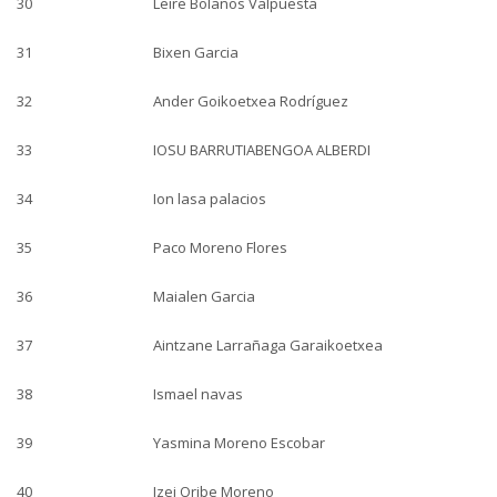
30
Leire Bolaños Valpuesta
31
Bixen Garcia
32
Ander Goikoetxea Rodríguez
33
IOSU BARRUTIABENGOA ALBERDI
34
Ion lasa palacios
35
Paco Moreno Flores
36
Maialen Garcia
37
Aintzane Larrañaga Garaikoetxea
38
Ismael navas
39
Yasmina Moreno Escobar
40
Izei Oribe Moreno