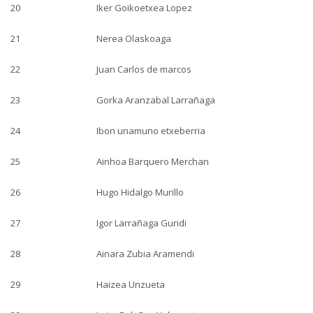
20
Iker Goikoetxea Lopez
21
Nerea Olaskoaga
22
Juan Carlos de marcos
23
Gorka Aranzabal Larrañaga
24
Ibon unamuno etxeberria
25
Ainhoa Barquero Merchan
26
Hugo Hidalgo Murillo
27
Igor Larrañaga Guridi
28
Ainara Zubia Aramendi
29
Haizea Unzueta