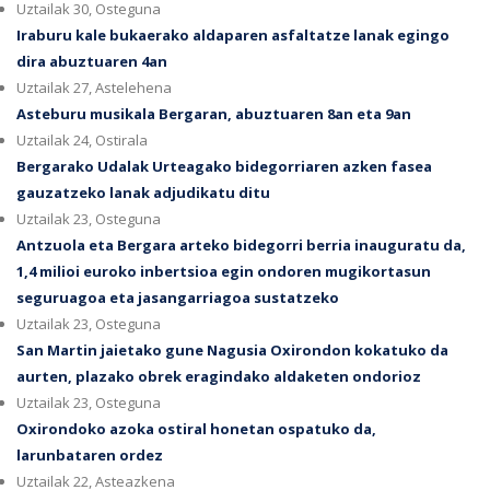
Uztailak 30, Osteguna
Iraburu kale bukaerako aldaparen asfaltatze lanak egingo
dira abuztuaren 4an
Uztailak 27, Astelehena
Asteburu musikala Bergaran, abuztuaren 8an eta 9an
Uztailak 24, Ostirala
Bergarako Udalak Urteagako bidegorriaren azken fasea
gauzatzeko lanak adjudikatu ditu
Uztailak 23, Osteguna
Antzuola eta Bergara arteko bidegorri berria inauguratu da,
1,4 milioi euroko inbertsioa egin ondoren mugikortasun
seguruagoa eta jasangarriagoa sustatzeko
Uztailak 23, Osteguna
San Martin jaietako gune Nagusia Oxirondon kokatuko da
aurten, plazako obrek eragindako aldaketen ondorioz
Uztailak 23, Osteguna
Oxirondoko azoka ostiral honetan ospatuko da,
larunbataren ordez
Uztailak 22, Asteazkena