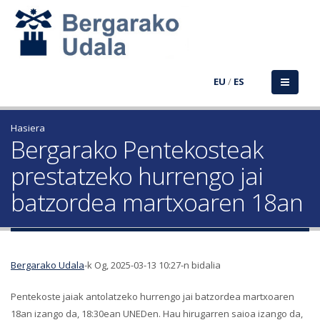
EU
/
ES
Hasiera
Bergarako Pentekosteak
prestatzeko hurrengo jai
batzordea martxoaren 18an
Bergarako Udala
-k Og, 2025-03-13 10:27-n bidalia
Pentekoste jaiak antolatzeko hurrengo jai batzordea martxoaren
18an izango da, 18:30ean UNEDen. Hau hirugarren saioa izango da,