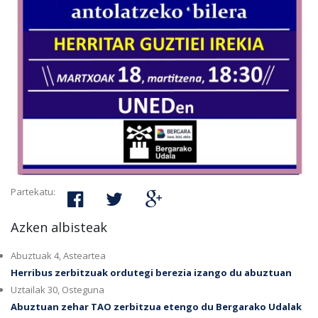
Partekatu:
Azken albisteak
Abuztuak 4, Asteartea
Herribus zerbitzuak ordutegi berezia izango du abuztuan
Uztailak 30, Osteguna
Abuztuan zehar TAO zerbitzua etengo du Bergarako Udalak