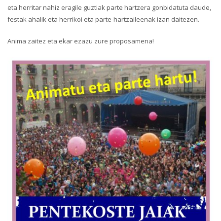
eta herritar nahiz eragile guztiak parte hartzera gonbidatuta daude,
festak ahalik eta herrikoi eta parte-hartzaileenak izan daitezen.
Anima zaitez eta ekar ezazu zure proposamena!