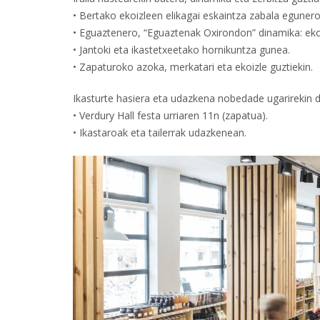
• Bertako ekoizleen elikagai eskaintza zabala eguner
• Eguaztenero, “Eguaztenak Oxirondon” dinamika: eko
• Jantoki eta ikastetxeetako hornikuntza gunea.
• Zapaturoko azoka, merkatari eta ekoizle guztiekin.
Ikasturte hasiera eta udazkena nobedade ugarirekin d
• Verdury Hall festa urriaren 11n (zapatua).
• Ikastaroak eta tailerrak udazkenean.