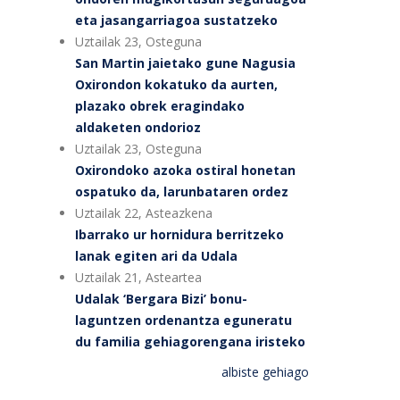
eta jasangarriagoa sustatzeko
Uztailak 23, Osteguna
San Martin jaietako gune Nagusia
Oxirondon kokatuko da aurten,
plazako obrek eragindako
aldaketen ondorioz
Uztailak 23, Osteguna
Oxirondoko azoka ostiral honetan
ospatuko da, larunbataren ordez
Uztailak 22, Asteazkena
Ibarrako ur hornidura berritzeko
lanak egiten ari da Udala
Uztailak 21, Asteartea
Udalak ‘Bergara Bizi’ bonu-
laguntzen ordenantza eguneratu
du familia gehiagorengana iristeko
albiste gehiago