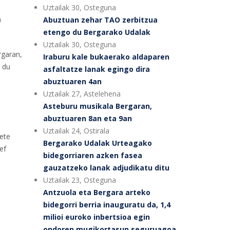
Uztailak 30, Osteguna
n
Abuztuan zehar TAO zerbitzua
etengo du Bergarako Udalak
Uztailak 30, Osteguna
rgaran,
Iraburu kale bukaerako aldaparen
i du
asfaltatze lanak egingo dira
abuztuaren 4an
Uztailak 27, Astelehena
Asteburu musikala Bergaran,
abuztuaren 8an eta 9an
Uztailak 24, Ostirala
bete
Bergarako Udalak Urteagako
ef
bidegorriaren azken fasea
gauzatzeko lanak adjudikatu ditu
Uztailak 23, Osteguna
Antzuola eta Bergara arteko
bidegorri berria inauguratu da, 1,4
milioi euroko inbertsioa egin
ondoren mugikortasun seguruagoa