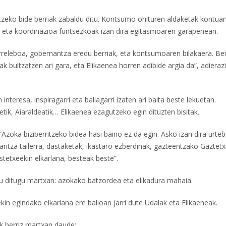
ltzeko bide berriak zabaldu ditu. Kontsumo ohituren aldaketak kontua
na eta koordinazioa funtsezkoak izan dira egitasmoaren garapenean.
erreleboa, gobernantza eredu berriak, eta kontsumoaren bilakaera. Be
k bultzatzen ari gara, eta Elikaenea horren adibide argia da”, adieraz
teresa, inspiragarri eta baliagarri izaten ari baita beste lekuetan.
tik, Aiaraldeatik… Elikaenea ezagutzeko egin dituzten bisitak.
Azoka biziberritzeko bidea hasi baino ez da egin. Asko izan dira urte
aritza tailerra, dastaketak, ikastaro ezberdinak, gazteentzako Gaztetx
astetxeekin elkarlana, besteak beste”.
emu ditugu martxan: azokako batzordea eta elikadura mahaia.
in egindako elkarlana ere balioan jarri dute Udalak eta Elikaeneak.
ak berriz martxan daude: