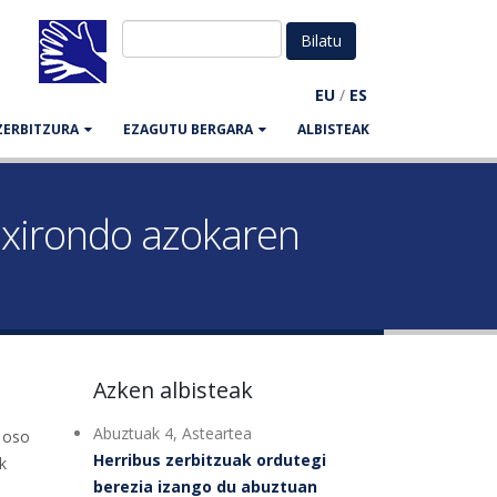
EU
/
ES
ZERBITZURA
EZAGUTU BERGARA
ALBISTEAK
Oxirondo azokaren
Azken albisteak
Abuztuak 4, Asteartea
a oso
Herribus zerbitzuak ordutegi
k
berezia izango du abuztuan