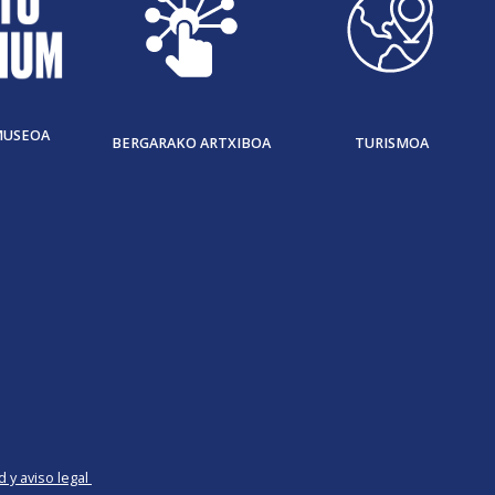
MUSEOA
BERGARAKO ARTXIBOA
TURISMOA
d y aviso legal