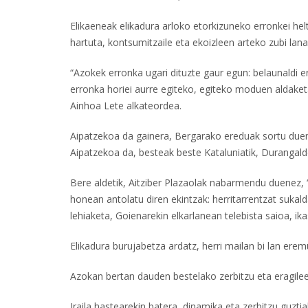
Elikaeneak elikadura arloko etorkizuneko erronkei he
hartuta, kontsumitzaile eta ekoizleen arteko zubi la
“Azokek erronka ugari dituzte gaur egun: belaunaldi 
erronka horiei aurre egiteko, egiteko moduen aldaketa
Ainhoa Lete alkateordea.
Aipatzekoa da gainera, Bergarako ereduak sortu duen in
Aipatzekoa da, besteak beste Kataluniatik, Durangalde
Bere aldetik, Aitziber Plazaolak nabarmendu duenez, “
honean antolatu diren ekintzak: herritarrentzat sukald
lehiaketa, Goienarekin elkarlanean telebista saioa, ik
Elikadura burujabetza ardatz, herri mailan bi lan er
Azokan bertan dauden bestelako zerbitzu eta eragileek
Iraila hastearekin batera, dinamika eta zerbitzu guzti