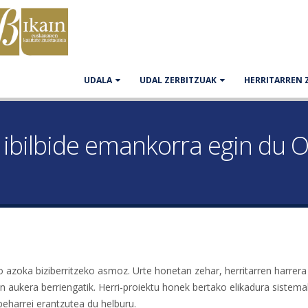
UDALA
UDAL ZERBITZUAK
HERRITARREN 
 ibilbide emankorra egin du 
o azoka biziberritzeko asmoz. Urte honetan zehar, herritarren harrer
en aukera berriengatik. Herri-proiektu honek bertako elikadura sistema
beharrei erantzutea du helburu.