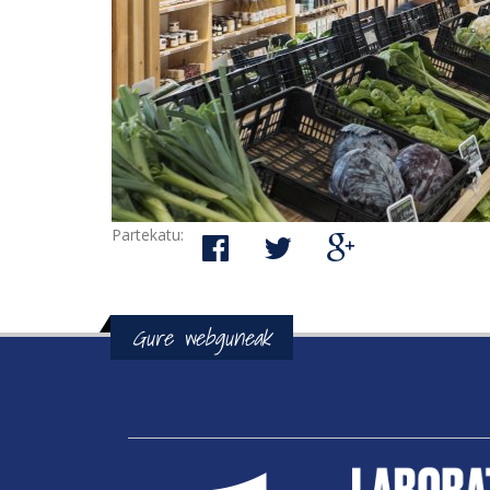
Partekatu:
Gure webguneak