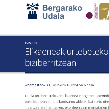
Hasiera
Elikaeneak urtebeteko
biziberritzean
webmaster
-k Az, 2025-09-10 09:47-n bidalia
Duela urtebete ireki zen Elikaenea Bergaran, Oxirond
positiboa izan da, bai kontsumo aldetik, bai sortu dir
indartzea eta herritarren, ekoizleen zein merkatarien 