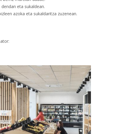
o dendan eta sukaldean.
izleen azoka eta sukaldaritza zuzenean.
ator: