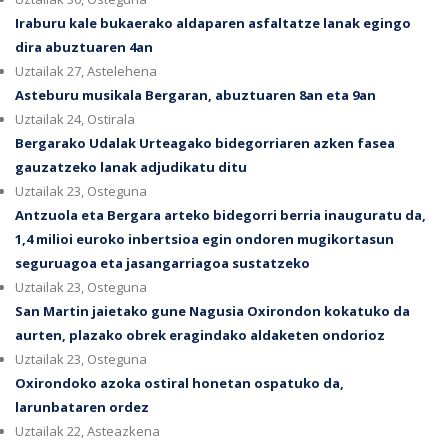
Iraburu kale bukaerako aldaparen asfaltatze lanak egingo
dira abuztuaren 4an
Uztailak 27, Astelehena
Asteburu musikala Bergaran, abuztuaren 8an eta 9an
Uztailak 24, Ostirala
Bergarako Udalak Urteagako bidegorriaren azken fasea
gauzatzeko lanak adjudikatu ditu
Uztailak 23, Osteguna
Antzuola eta Bergara arteko bidegorri berria inauguratu da,
1,4 milioi euroko inbertsioa egin ondoren mugikortasun
seguruagoa eta jasangarriagoa sustatzeko
Uztailak 23, Osteguna
San Martin jaietako gune Nagusia Oxirondon kokatuko da
aurten, plazako obrek eragindako aldaketen ondorioz
Uztailak 23, Osteguna
Oxirondoko azoka ostiral honetan ospatuko da,
larunbataren ordez
Uztailak 22, Asteazkena