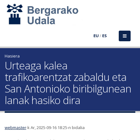
EU
/
ES
Hasiera
Urteaga kalea
trafikoarentzat zabaldu eta
San Antonioko biribilgunean
lanak hasiko dira
webmaster
-k Ar, 2025-09-16 18:25-n bidalia