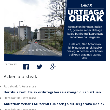
Partekatu:
Azken albisteak
Abuztuak 4, Asteartea
Herribus zerbitzuak ordutegi berezia izango du abuztuan
Uztailak 30, Osteguna
Abuztuan zehar TAO zerbitzua etengo du Bergarako Udalak
Uztailak 30, Osteguna