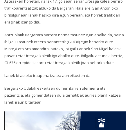
Asteazken honetan, irailak 17, goizean zehar Urteaga kalea berriro
trafikoarentzat zabalduko da Bergaran. Hala ere, San Antonioko
biribilgunean lanak hasiko dira egun berean, eta horrek trafikoan
eraginak izango ditu.
Antzuolatik Bergarara sarrera normaltasunez egin ahalko da, baina
ibilgailu astunek irteera bariantetik (GI-636) egin beharko dute.
Mintegi eta Artzamendira joateko, ibilgailu arinek San Migel kaletik
pasatu eta Urteaga kaletik igo ahalko dute. Ibilgailu astunek, berriz,
GI-636 errepidetik sartu eta Urteaga kaletik joan beharko dute.
Lanek bi asteko iraupena izatea aurreikusten da.
Bergarako Udalak eskertzen du herritarren ulermena eta
pazientzia, eta gomendatzen du alternatibak aurrez planifikatzea
lanek iraun bitartean.