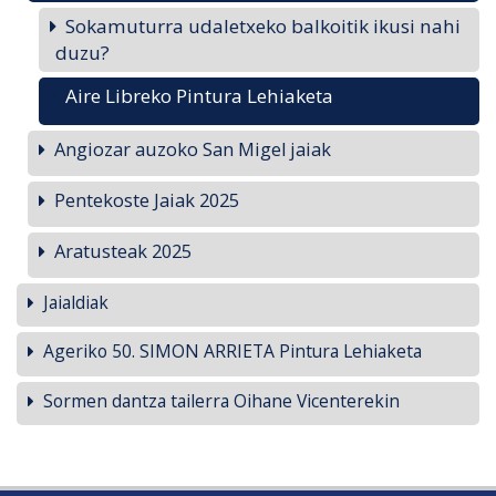
Sokamuturra udaletxeko balkoitik ikusi nahi
duzu?
Aire Libreko Pintura Lehiaketa
Angiozar auzoko San Migel jaiak
Pentekoste Jaiak 2025
Aratusteak 2025
Jaialdiak
Ageriko 50. SIMON ARRIETA Pintura Lehiaketa
Sormen dantza tailerra Oihane Vicenterekin