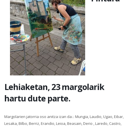
Lehiaketan, 23 margolarik
hartu dute parte.
Margolarien jatorria oso anitza izan da:.: Mungia, Laudio, Ugao, Eibar,
Lesaka, Bilbo, Berriz, Erandio, Leioa, Beasain, Derio , Laredo, Castro,