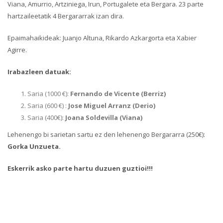
Viana, Amurrio, Artziniega, Irun, Portugalete eta Bergara. 23 parte
hartzaileetatik 4 Bergararrak izan dira.
Epaimahaikideak: Juanjo Altuna, Rikardo Azkargorta eta Xabier
Agirre.
Irabazleen datuak:
Saria (1000 €):
Fernando de Vicente (Berriz)
Saria (600 €) :
Jose Miguel Arranz (Derio)
Saria (400€):
Joana Soldevilla (Viana)
Lehenengo bi sarietan sartu ez den lehenengo Bergararra (250€):
Gorka Unzueta.
Eskerrik asko parte hartu duzuen guztioi!!!