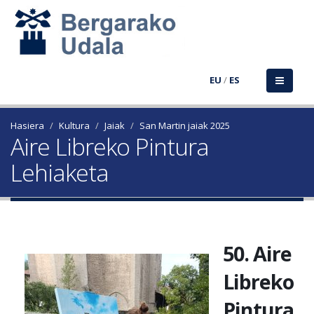
EU
/
ES
Hasiera
Kultura
Jaiak
San Martin jaiak 2025
Aire Libreko Pintura
Lehiaketa
50. Aire
Libreko
Pintura