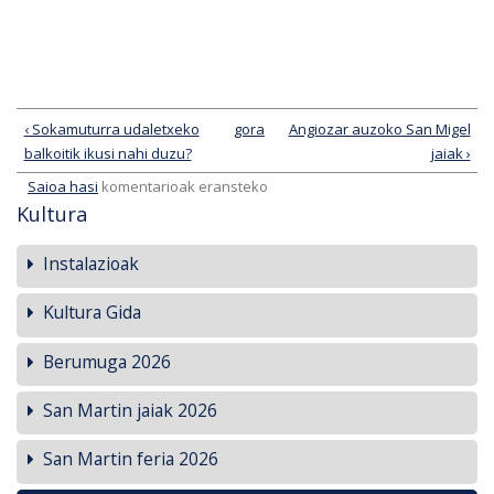
‹ Sokamuturra udaletxeko
gora
Angiozar auzoko San Migel
balkoitik ikusi nahi duzu?
jaiak ›
Saioa hasi
komentarioak eransteko
Kultura
Instalazioak
Kultura Gida
Berumuga 2026
San Martin jaiak 2026
San Martin feria 2026