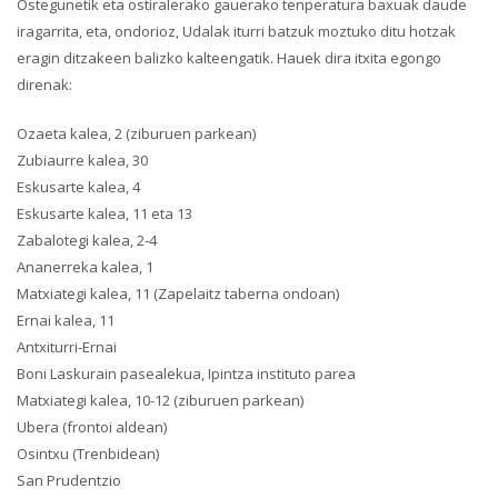
Ostegunetik eta ostiralerako gauerako tenperatura baxuak daude
iragarrita, eta, ondorioz, Udalak iturri batzuk moztuko ditu hotzak
eragin ditzakeen balizko kalteengatik. Hauek dira itxita egongo
direnak:
Ozaeta kalea, 2 (ziburuen parkean)
Zubiaurre kalea, 30
Eskusarte kalea, 4
Eskusarte kalea, 11 eta 13
Zabalotegi kalea, 2-4
Ananerreka kalea, 1
Matxiategi kalea, 11 (Zapelaitz taberna ondoan)
Ernai kalea, 11
Antxiturri-Ernai
Boni Laskurain pasealekua, Ipintza instituto parea
Matxiategi kalea, 10-12 (ziburuen parkean)
Ubera (frontoi aldean)
Osintxu (Trenbidean)
San Prudentzio