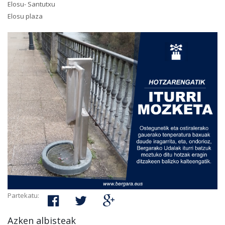
Elosu- Santutxu
Elosu plaza
Partekatu:
Azken albisteak