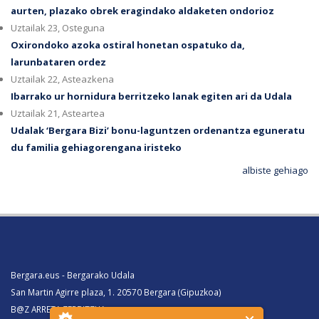
aurten, plazako obrek eragindako aldaketen ondorioz
Uztailak 23, Osteguna
Oxirondoko azoka ostiral honetan ospatuko da,
larunbataren ordez
Uztailak 22, Asteazkena
Ibarrako ur hornidura berritzeko lanak egiten ari da Udala
Uztailak 21, Asteartea
Udalak ‘Bergara Bizi’ bonu-laguntzen ordenantza eguneratu
du familia gehiagorengana iristeko
albiste gehiago
Bergara.eus - Bergarako Udala
San Martin Agirre plaza, 1. 20570 Bergara (Gipuzkoa)
B@Z ARRETA ZERBITZUA: