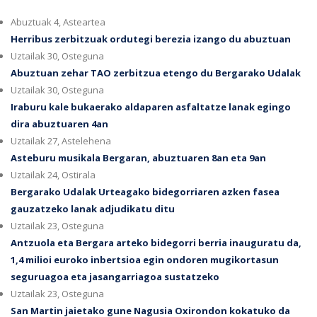
Abuztuak 4, Asteartea
Herribus zerbitzuak ordutegi berezia izango du abuztuan
Uztailak 30, Osteguna
Abuztuan zehar TAO zerbitzua etengo du Bergarako Udalak
Uztailak 30, Osteguna
Iraburu kale bukaerako aldaparen asfaltatze lanak egingo
dira abuztuaren 4an
Uztailak 27, Astelehena
Asteburu musikala Bergaran, abuztuaren 8an eta 9an
Uztailak 24, Ostirala
Bergarako Udalak Urteagako bidegorriaren azken fasea
gauzatzeko lanak adjudikatu ditu
Uztailak 23, Osteguna
Antzuola eta Bergara arteko bidegorri berria inauguratu da,
1,4 milioi euroko inbertsioa egin ondoren mugikortasun
seguruagoa eta jasangarriagoa sustatzeko
Uztailak 23, Osteguna
San Martin jaietako gune Nagusia Oxirondon kokatuko da