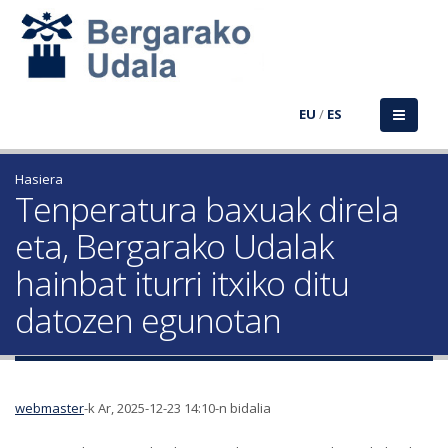
EU
/
ES
Hasiera
Tenperatura baxuak direla
eta, Bergarako Udalak
hainbat iturri itxiko ditu
datozen egunotan
webmaster
-k Ar, 2025-12-23 14:10-n bidalia