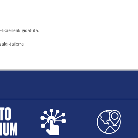
Elikaeneak gidatuta.
ldi-tailerra