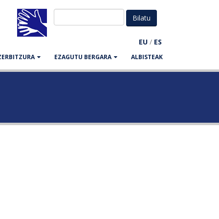
EU
/
ES
ZERBITZURA
EZAGUTU BERGARA
ALBISTEAK