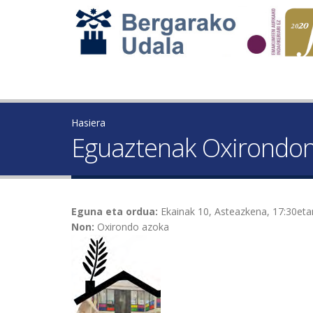
Hasiera
Eguaztenak Oxirondo
Eguna eta ordua:
Ekainak 10, Asteazkena, 17:30eta
Non:
Oxirondo azoka