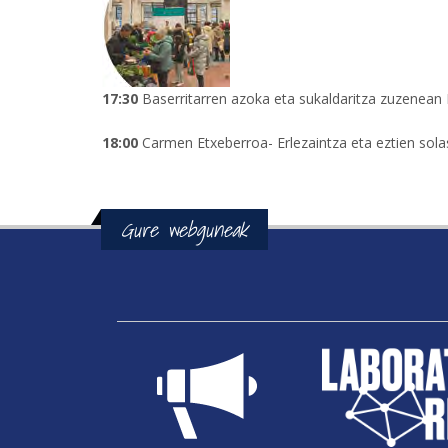
17:30
Baserritarren azoka eta sukaldaritza zuzenean 
18:00
Carmen Etxeberroa- Erlezaintza eta eztien solasa
Gure webguneak