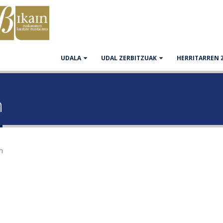
UDALA
UDAL ZERBITZUAK
HERRITARREN 
n
n