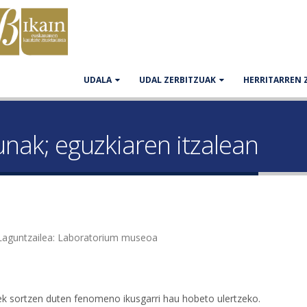
UDALA
UDAL ZERBITZUAK
HERRITARREN 
nak; eguzkiaren itzalean
. Laguntzailea: Laboratorium museoa
zeek sortzen duten fenomeno ikusgarri hau hobeto ulertzeko.