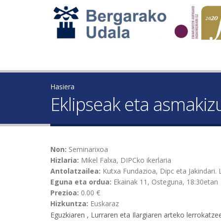
Hasiera
Eklipseak eta asmakizu
Non:
Seminarixoa
Hizlaria:
Mikel Falxa, DIPCko ikerlaria
Antolatzailea:
Kutxa Fundazioa, Dipc eta Jakindari
Eguna eta ordua:
Ekainak 11, Osteguna, 18:30etan
Prezioa:
0.00 €
Hizkuntza:
Euskaraz
Eguzkiaren , Lurraren eta Ilargiaren arteko lerrokat