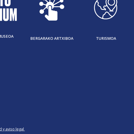
MUSEOA
BERGARAKO ARTXIBOA
TURISMOA
d y aviso legal