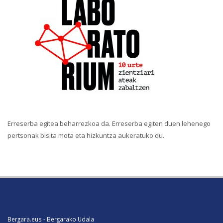
Erreserba egitea beharrezkoa da. Erreserba egiten duen lehenego
pertsonak bisita mota eta hizkuntza aukeratuko du.
Bergara.eus - Bergarako Udala