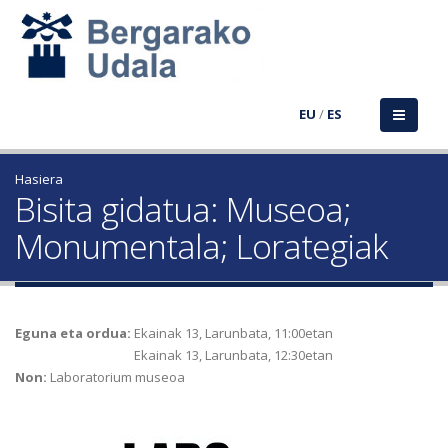
EU
/
ES
Hasiera
Bisita gidatua: Museoa;
Monumentala; Lorategiak
Eguna eta ordua:
Ekainak 13, Larunbata, 11:00etan
Ekainak 13, Larunbata, 12:30etan
Non:
Laboratorium museoa