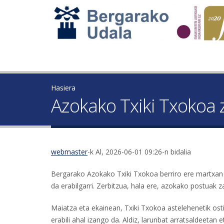
Hasiera
Azokako Txiki Txokoa 
webmaster
-k Al, 2026-06-01 09:26-n bidalia
Bergarako Azokako Txiki Txokoa berriro ere martxan j
da erabilgarri. Zerbitzua, hala ere, azokako postuak
Maiatza eta ekainean, Txiki Txokoa astelehenetik osti
erabili ahal izango da. Aldiz, larunbat arratsaldeetan 