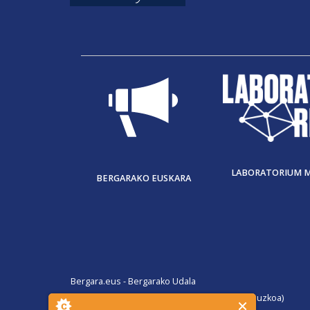
LABORATORIUM 
BERGARAKO EUSKARA
Bergara.eus - Bergarako Udala
San Martin Agirre plaza, 1. 20570 Bergara (Gipuzkoa)