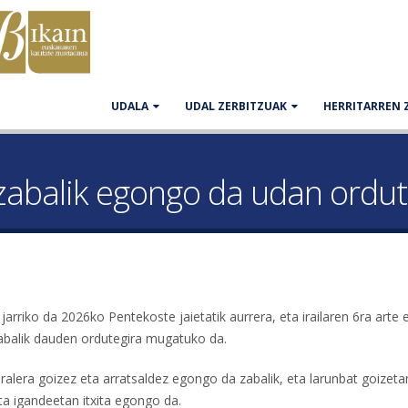
UDALA
UDAL ZERBITZUAK
HERRITARREN 
zabalik egongo da udan ordut
arriko da 2026ko Pentekoste jaietatik aurrera, eta irailaren 6ra arte
 zabalik dauden ordutegira mugatuko da.
ralera goizez eta arratsaldez egongo da zabalik, eta larunbat goizeta
eta igandeetan itxita egongo da.