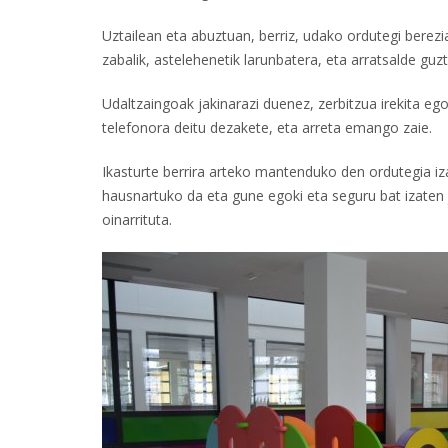
Uztailean eta abuztuan, berriz, udako ordutegi berezi
zabalik, astelehenetik larunbatera, eta arratsalde guz
Udaltzaingoak jakinarazi duenez, zerbitzua irekita ego
telefonora deitu dezakete, eta arreta emango zaie.
Ikasturte berrira arteko mantenduko den ordutegia i
hausnartuko da eta gune egoki eta seguru bat izaten j
oinarrituta.