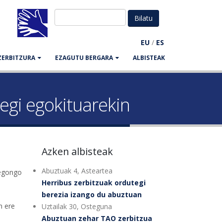
EU
/
ES
ZERBITZURA
EZAGUTU BERGARA
ALBISTEAK
egi egokituarekin
Azken albisteak
Abuztuak 4, Asteartea
 egongo
Herribus zerbitzuak ordutegi
berezia izango du abuztuan
n ere
Uztailak 30, Osteguna
Abuztuan zehar TAO zerbitzua