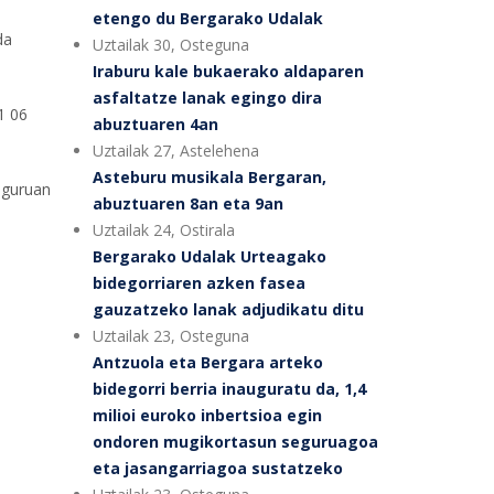
etengo du Bergarako Udalak
da
Uztailak 30, Osteguna
Iraburu kale bukaerako aldaparen
asfaltatze lanak egingo dira
1 06
abuztuaren 4an
Uztailak 27, Astelehena
Asteburu musikala Bergaran,
nguruan
abuztuaren 8an eta 9an
Uztailak 24, Ostirala
Bergarako Udalak Urteagako
bidegorriaren azken fasea
gauzatzeko lanak adjudikatu ditu
Uztailak 23, Osteguna
Antzuola eta Bergara arteko
bidegorri berria inauguratu da, 1,4
milioi euroko inbertsioa egin
ondoren mugikortasun seguruagoa
eta jasangarriagoa sustatzeko