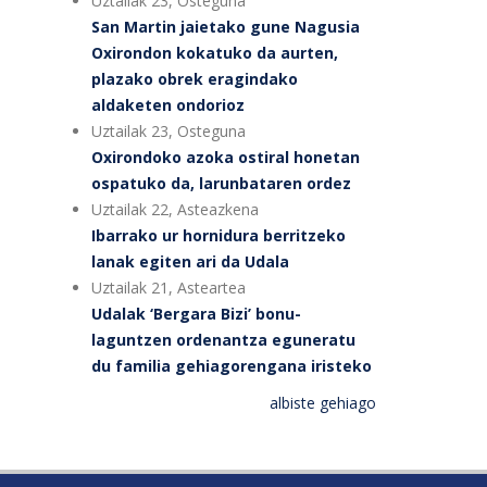
Uztailak 23, Osteguna
San Martin jaietako gune Nagusia
Oxirondon kokatuko da aurten,
plazako obrek eragindako
aldaketen ondorioz
Uztailak 23, Osteguna
Oxirondoko azoka ostiral honetan
ospatuko da, larunbataren ordez
Uztailak 22, Asteazkena
Ibarrako ur hornidura berritzeko
lanak egiten ari da Udala
Uztailak 21, Asteartea
Udalak ‘Bergara Bizi’ bonu-
laguntzen ordenantza eguneratu
du familia gehiagorengana iristeko
albiste gehiago