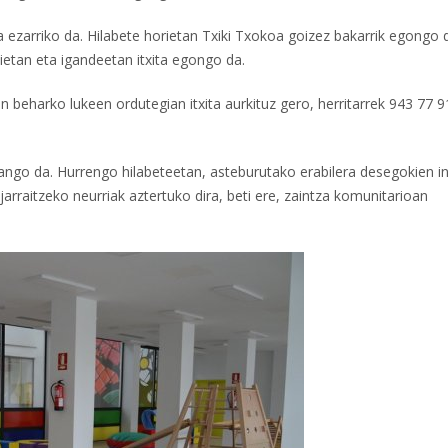
a ezarriko da. Hilabete horietan Txiki Txokoa goizez bakarrik egongo 
tietan eta igandeetan itxita egongo da.
n beharko lukeen ordutegian itxita aurkituz gero, herritarrek 943 77 9
zango da. Hurrengo hilabeteetan, asteburutako erabilera desegokien i
arraitzeko neurriak aztertuko dira, beti ere, zaintza komunitarioan