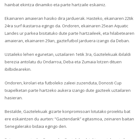
hainbat ekintza dinamiko eta parte hartzaile eskainiz.
Ekainaren amaieran hasiko dira jarduerak. Hasteko, ekainaren 22tik
24ra surf ikastaroa egingo da. Ondoren, ekainaren 25ean Aquatic
Landes ur parkea bisitatuko dute parte hartzaileek, eta hilabetearen
amaieran, ekainaren 29an, gaztefutbol jarduera izango da Deban.
Uztaileko lehen egunetan, uztailaren 1etik 3ra, Gaztelekuak ibilaldi
berezia antolatu du Ondarroa, Deba eta Zumaia lotzen dituen
ibilbidearekin.
Ondoren, kirolari eta futboleko zaleei zuzenduta, Donosti Cup
txapelketan parte hartzeko aukera izango dute gazteek uztailaren
hasieran.
Bestalde, Gaztelekuak gizarte konpromisoari lotutako proiektu bat
ere eskaintzen du aurten: “Gaztendank” egitasmoa, zeinaren baitan
Senegalerako bidaia egingo den.