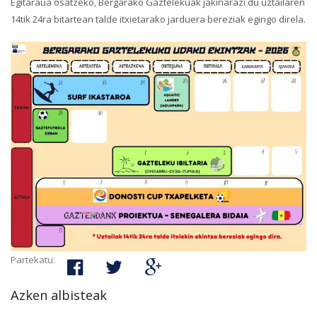
Egitaraua osatzeko, Bergarako Gaztelekuak jakinarazi du uztailaren
14tik 24ra bitartean talde itxietarako jarduera bereziak egingo direla.
Partekatu:
Azken albisteak