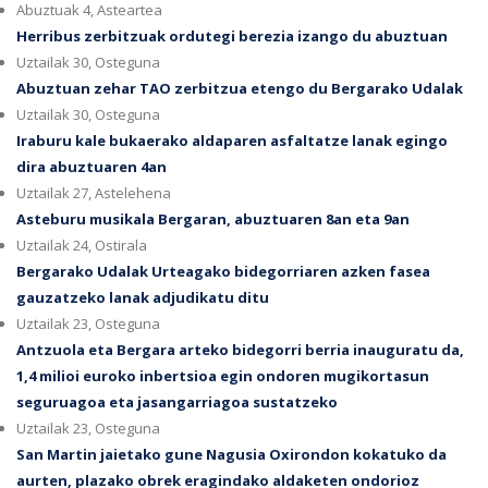
Abuztuak 4, Asteartea
Herribus zerbitzuak ordutegi berezia izango du abuztuan
Uztailak 30, Osteguna
Abuztuan zehar TAO zerbitzua etengo du Bergarako Udalak
Uztailak 30, Osteguna
Iraburu kale bukaerako aldaparen asfaltatze lanak egingo
dira abuztuaren 4an
Uztailak 27, Astelehena
Asteburu musikala Bergaran, abuztuaren 8an eta 9an
Uztailak 24, Ostirala
Bergarako Udalak Urteagako bidegorriaren azken fasea
gauzatzeko lanak adjudikatu ditu
Uztailak 23, Osteguna
Antzuola eta Bergara arteko bidegorri berria inauguratu da,
1,4 milioi euroko inbertsioa egin ondoren mugikortasun
seguruagoa eta jasangarriagoa sustatzeko
Uztailak 23, Osteguna
San Martin jaietako gune Nagusia Oxirondon kokatuko da
aurten, plazako obrek eragindako aldaketen ondorioz