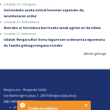
Uztailak 23, Osteguna
Oxirondoko azoka ostiral honetan ospatuko da,
larunbataren ordez
Uztailak 22, Asteazkena
Ibarrako ur hornidura berritzeko lanak egiten ari da Udala
Uztailak 21, Asteartea
Udalak ‘Bergara Bizi’ bonu-laguntzen ordenantza eguneratu
du familia gehiagorengana iristeko
albiste gehiago
Bergara.eus - Bergarako Udala
San Martin Agirre plaza, 1. 20570 Bergara (Gipuzkoa)
B@Z ARRETA ZERBITZUA:
010, Bergaratik deituz gero
Cookie-en erabileraz