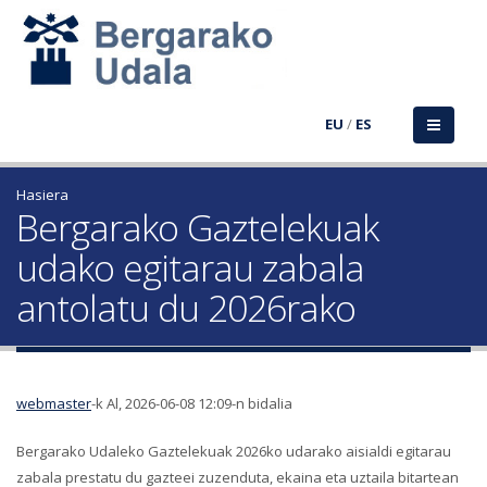
EU
/
ES
Hasiera
Bergarako Gaztelekuak
udako egitarau zabala
antolatu du 2026rako
webmaster
-k Al, 2026-06-08 12:09-n bidalia
Bergarako Udaleko Gaztelekuak 2026ko udarako aisialdi egitarau
zabala prestatu du gazteei zuzenduta, ekaina eta uztaila bitartean