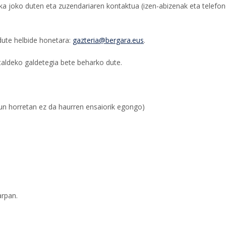
ka joko duten eta zuzendariaren kontaktua (izen-abizenak eta telefo
ute helbide honetara:
gazteria@bergara.eus
.
ldeko galdetegia bete beharko dute.
un horretan ez da haurren ensaiorik egongo)
arpan.