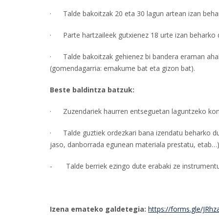
· Talde bakoitzak 20 eta 30 lagun artean izan behar
· Parte hartzaileek gutxienez 18 urte izan beharko d
· Talde bakoitzak gehienez bi bandera eraman ahal i
(gomendagarria: emakume bat eta gizon bat).
Beste baldintza batzuk:
· Zuzendariek haurren entseguetan laguntzeko kon
· Talde guztiek ordezkari bana izendatu beharko dut
jaso, danborrada egunean materiala prestatu, etab…)
- Talde berriek ezingo dute erabaki ze instrumentu
Izena emateko galdetegia:
https://forms.gle/JR