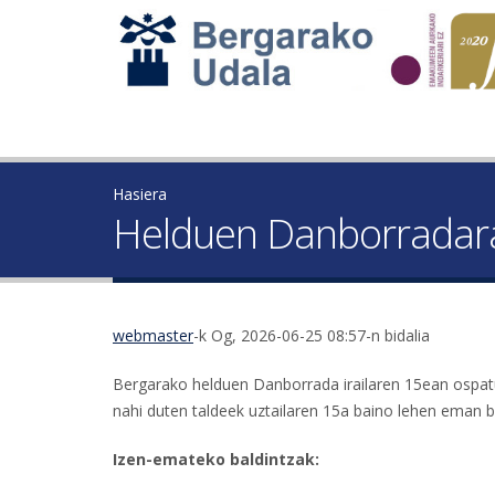
Hasiera
Helduen Danborradara
webmaster
-k Og, 2026-06-25 08:57-n bidalia
Bergarako helduen Danborrada irailaren 15ean ospatuk
nahi duten taldeek uztailaren 15a baino lehen eman b
Izen-emateko baldintzak: