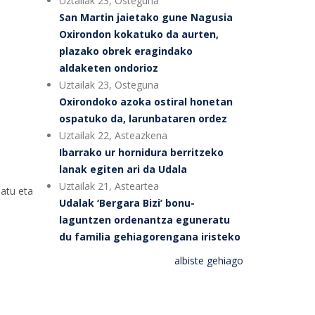
Uztailak 23, Osteguna
San Martin jaietako gune Nagusia
Oxirondon kokatuko da aurten,
plazako obrek eragindako
aldaketen ondorioz
Uztailak 23, Osteguna
Oxirondoko azoka ostiral honetan
ospatuko da, larunbataren ordez
Uztailak 22, Asteazkena
Ibarrako ur hornidura berritzeko
lanak egiten ari da Udala
Uztailak 21, Asteartea
atu eta
Udalak ‘Bergara Bizi’ bonu-
laguntzen ordenantza eguneratu
du familia gehiagorengana iristeko
albiste gehiago