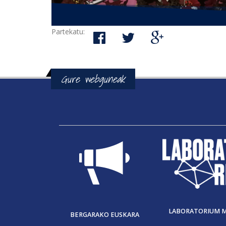
Partekatu:
Gure webguneak
LABORATORIUM 
BERGARAKO EUSKARA