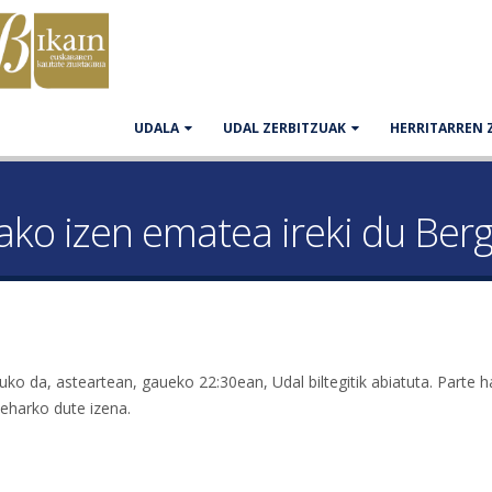
UDALA
UDAL ZERBITZUAK
HERRITARREN 
ko izen ematea ireki du Ber
o da, asteartean, gaueko 22:30ean, Udal biltegitik abiatuta. Parte h
eharko dute izena.