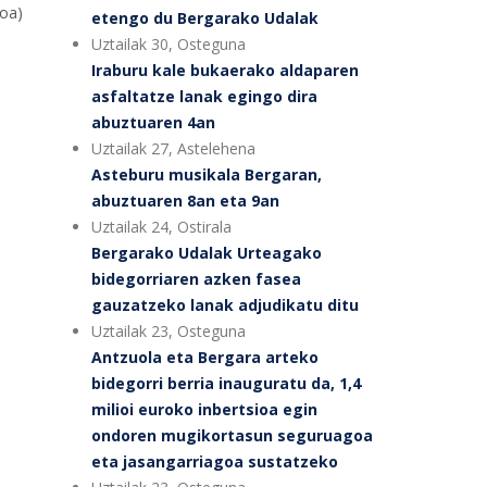
noa)
etengo du Bergarako Udalak
Uztailak 30, Osteguna
Iraburu kale bukaerako aldaparen
asfaltatze lanak egingo dira
abuztuaren 4an
Uztailak 27, Astelehena
Asteburu musikala Bergaran,
abuztuaren 8an eta 9an
Uztailak 24, Ostirala
Bergarako Udalak Urteagako
bidegorriaren azken fasea
gauzatzeko lanak adjudikatu ditu
Uztailak 23, Osteguna
Antzuola eta Bergara arteko
bidegorri berria inauguratu da, 1,4
milioi euroko inbertsioa egin
ondoren mugikortasun seguruagoa
eta jasangarriagoa sustatzeko