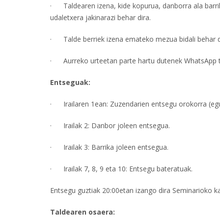
· Taldearen izena, kide kopurua, danborra ala barri
udaletxera jakinarazi behar dira.
· Talde berriek izena emateko mezua bidali behar d
· Aurreko urteetan parte hartu dutenek WhatsApp ta
Entseguak:
· Irailaren 1ean: Zuzendarien entsegu orokorra (eg
· Irailak 2: Danbor joleen entsegua.
· Irailak 3: Barrika joleen entsegua.
· Irailak 7, 8, 9 eta 10: Entsegu bateratuak.
Entsegu guztiak 20:00etan izango dira Seminarioko k
Taldearen osaera: