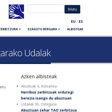
EU
/
ES
ZERBITZURA
EZAGUTU BERGARA
ALBISTEAK
garako Udalak
Azken albisteak
Abuztuak 4, Asteartea
artu
Herribus zerbitzuak ordutegi
berezia izango du abuztuan
Uztailak 30, Osteguna
Abuztuan zehar TAO zerbitzua