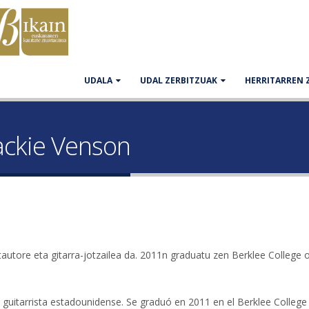
UDALA
UDAL ZERBITZUAK
HERRITARREN 
ckie Venson
tautore eta gitarra-jotzailea da. 2011n graduatu zen Berklee College
y guitarrista estadounidense. Se graduó en 2011 en el Berklee College