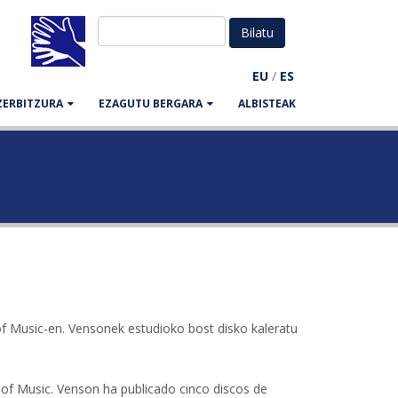
EU
/
ES
ZERBITZURA
EZAGUTU BERGARA
ALBISTEAK
 of Music-en. Vensonek estudioko bost disko kaleratu
 of Music. Venson ha publicado cinco discos de