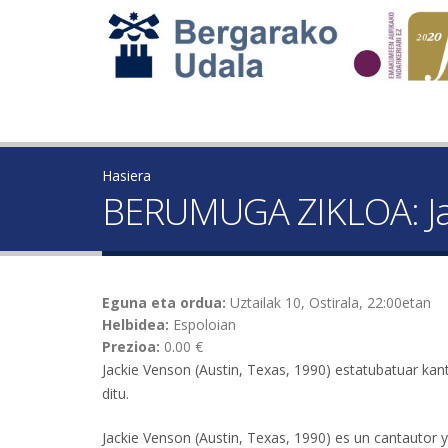
Hasiera
BERUMUGA ZIKLOA: Ja
Eguna eta ordua:
Uztailak 10, Ostirala, 22:00etan
Helbidea:
Espoloian
Prezioa:
0.00 €
Jackie Venson (Austin, Texas, 1990) estatubatuar kan
ditu.
Jackie Venson (Austin, Texas, 1990) es un cantautor 