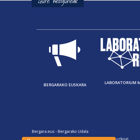
Gure webguneak
LABORATORIUM 
BERGARAKO EUSKARA
Bergara.eus - Bergarako Udala
San Martin Agirre plaza, 1. 20570 Bergara (Gipuzkoa)