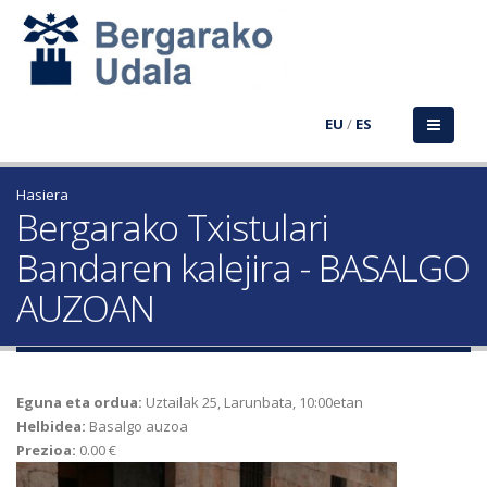
EU
/
ES
Hasiera
Bergarako Txistulari
Bandaren kalejira - BASALGO
AUZOAN
Eguna eta ordua:
Uztailak 25, Larunbata, 10:00etan
Helbidea:
Basalgo auzoa
Prezioa:
0.00 €