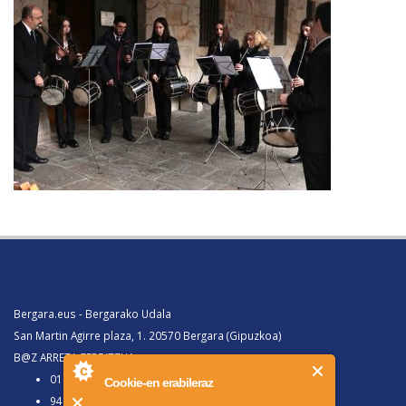
Bergara.eus - Bergarako Udala
San Martin Agirre plaza, 1. 20570 Bergara (Gipuzkoa)
B@Z ARRETA ZERBITZUA:
010, Bergaratik deituz gero
Cookie-en erabileraz
943 77 91 00, Bergaraz kanpotik deituz gero