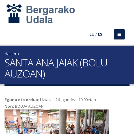
EU
/
ES
Hasiera
SANTA ANA JAIAK (BOLU
AUZOAN)
Eguna eta ordua:
Uztailak 26, Igandea, 10:00etan
Non:
BOLUA AUZOAN