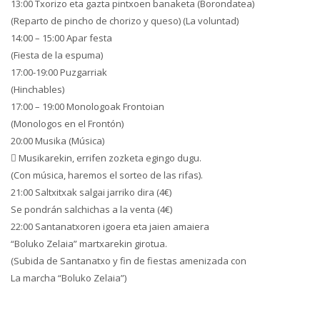
13:00 Txorizo eta gazta pintxoen banaketa (Borondatea)
(Reparto de pincho de chorizo y queso) (La voluntad)
14:00 – 15:00 Apar festa
(Fiesta de la espuma)
17:00-19:00 Puzgarriak
(Hinchables)
17:00 – 19:00 Monologoak Frontoian
(Monologos en el Frontón)
20:00 Musika (Música)
 Musikarekin, errifen zozketa egingo dugu.
(Con música, haremos el sorteo de las rifas).
21:00 Saltxitxak salgai jarriko dira (4€)
Se pondrán salchichas a la venta (4€)
22:00 Santanatxoren igoera eta jaien amaiera
“Boluko Zelaia” martxarekin girotua.
(Subida de Santanatxo y fin de fiestas amenizada con
La marcha “Boluko Zelaia”)