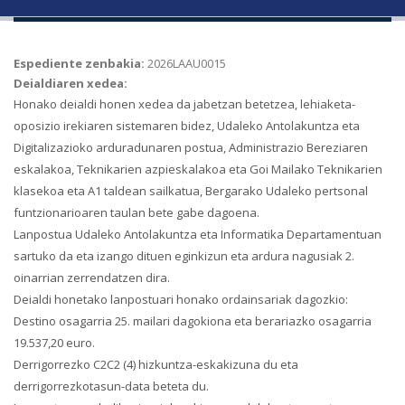
Espediente zenbakia:
2026LAAU0015
Deialdiaren xedea:
Honako deialdi honen xedea da jabetzan betetzea, lehiaketa-
oposizio irekiaren sistemaren bidez, Udaleko Antolakuntza eta
Digitalizazioko arduradunaren postua, Administrazio Bereziaren
eskalakoa, Teknikarien azpieskalakoa eta Goi Mailako Teknikarien
klasekoa eta A1 taldean sailkatua, Bergarako Udaleko pertsonal
funtzionarioaren taulan bete gabe dagoena.
Lanpostua Udaleko Antolakuntza eta Informatika Departamentuan
sartuko da eta izango dituen eginkizun eta ardura nagusiak 2.
oinarrian zerrendatzen dira.
Deialdi honetako lanpostuari honako ordainsariak dagozkio:
Destino osagarria 25. mailari dagokiona eta berariazko osagarria
19.537,20 euro.
Derrigorrezko C2C2 (4) hizkuntza-eskakizuna du eta
derrigorrezkotasun-data beteta du.