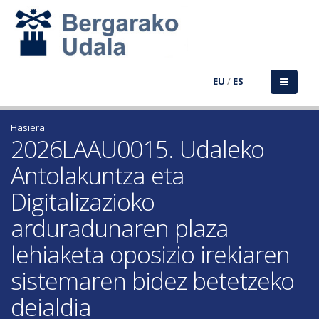
EU
/
ES
Hasiera
2026LAAU0015. Udaleko
Antolakuntza eta
Digitalizazioko
arduradunaren plaza
lehiaketa oposizio irekiaren
sistemaren bidez betetzeko
deialdia