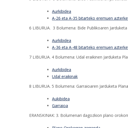
Aurkibidea
A-26 eta A-35 bitarteko eremuen azterke
6 LIBURUA. 3 Bolumena: Bide Publikoaren Jarduketa 
Aurkibidea
A-36 eta A-48 bitarteko eremuen azterke
7 LIBURUA. 4 Bolumena: Udal eraikinen Jarduketa Pl
Aurkibidea
Udal eraikinak
8 LIBURUA. 5 Bolumena: Garraioaren Jarduketa Plan
Aukibidea
Garraioa
ERANSKINAK: 3. Bolumenari dagozkion plano orokor
Plano Orokorren zerrenda