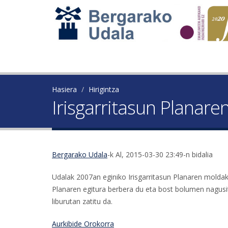
Hasiera
Hirigintza
Irisgarritasun Planare
Bergarako Udala
-k Al, 2015-03-30 23:49-n bidalia
Udalak 2007an eginiko Irisgarritasun Planaren moldak
Planaren egitura berbera du eta bost bolumen nagusi
liburutan zatitu da.
Aurkibide Orokorra