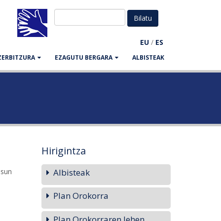
EU
/
ES
ZERBITZURA
EZAGUTU BERGARA
ALBISTEAK
Hirigintza
asun
Albisteak
Plan Orokorra
Plan Orokorraren lehen