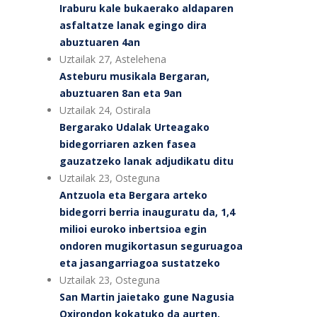
Iraburu kale bukaerako aldaparen
asfaltatze lanak egingo dira
abuztuaren 4an
Uztailak 27, Astelehena
Asteburu musikala Bergaran,
abuztuaren 8an eta 9an
Uztailak 24, Ostirala
Bergarako Udalak Urteagako
bidegorriaren azken fasea
gauzatzeko lanak adjudikatu ditu
Uztailak 23, Osteguna
Antzuola eta Bergara arteko
bidegorri berria inauguratu da, 1,4
milioi euroko inbertsioa egin
ondoren mugikortasun seguruagoa
eta jasangarriagoa sustatzeko
Uztailak 23, Osteguna
San Martin jaietako gune Nagusia
Oxirondon kokatuko da aurten,