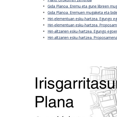
Gida Planoa. Eremu eta gune libreen mu
Gida Planoa. Eremuen mugaketa eta bid
Hiri-elementuan esku-hartzea. Egungo e
Hiri-elementuan esku-hartzea. Proposa
Hiri-altzarien esku-hartzea. Egungo egoe
Hiri-altzarien esku-hartzea. Proposamen