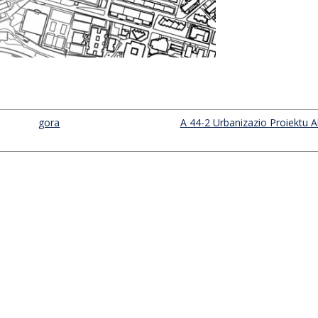
gora
A 44-2 Urbanizazio Proiektu A