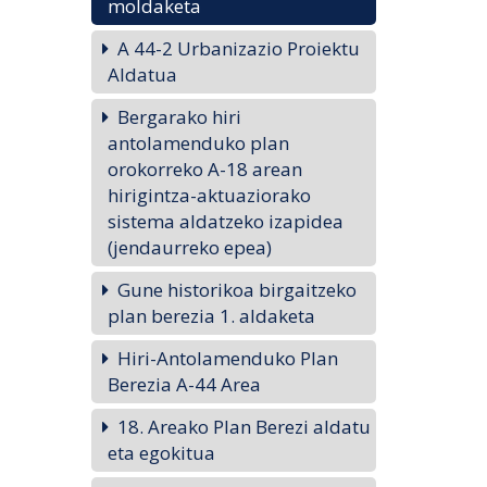
moldaketa
A 44-2 Urbanizazio Proiektu
Aldatua
Bergarako hiri
antolamenduko plan
orokorreko A-18 arean
hirigintza-aktuaziorako
sistema aldatzeko izapidea
(jendaurreko epea)
Gune historikoa birgaitzeko
plan berezia 1. aldaketa
Hiri-Antolamenduko Plan
Berezia A-44 Area
18. Areako Plan Berezi aldatu
eta egokitua