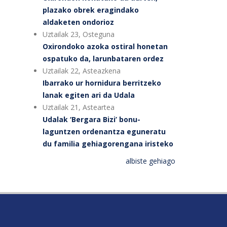
plazako obrek eragindako
aldaketen ondorioz
Uztailak 23, Osteguna
Oxirondoko azoka ostiral honetan
ospatuko da, larunbataren ordez
Uztailak 22, Asteazkena
Ibarrako ur hornidura berritzeko
lanak egiten ari da Udala
Uztailak 21, Asteartea
Udalak ‘Bergara Bizi’ bonu-
laguntzen ordenantza eguneratu
du familia gehiagorengana iristeko
albiste gehiago