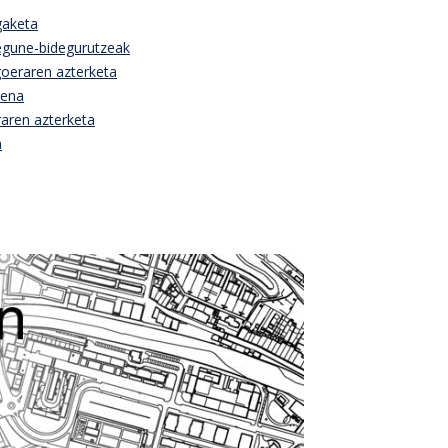
gaketa
egune-bidegurutzeak
goeraren azterketa
mena
raren azterketa
a