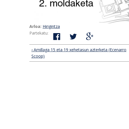
Arloa:
Hirigintza
Partekatu:
‹ Amillaga 15 eta 19 xehetasun azterketa (Ecenarro
Scoop)