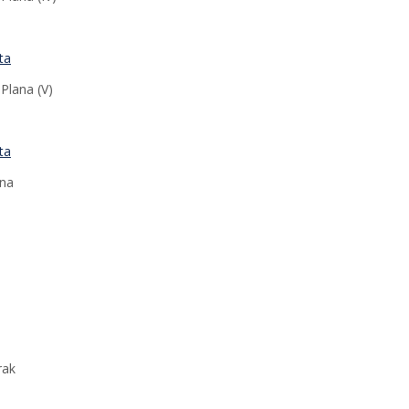
ta
Plana (V)
ta
ana
a
rak