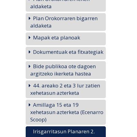
aldaketa
Plan Orokorraren bigarren
aldaketa
Mapak eta planoak
Dokumentuak eta fitxategiak
Bide publikoa ote dagoen
argitzeko ikerketa hastea
44. areako 2 eta 3 lur zatien
xehetasun azterketa
Amillaga 15 eta 19
xehetasun azterketa (Ecenarro
Scoop)
Irisgarritasun Planaren 2.