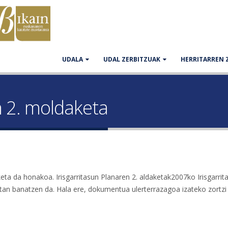
UDALA
UDAL ZERBITZUAK
HERRITARREN 
n 2. moldaketa
eta da honakoa. Irisgarritasun Planaren 2. aldaketak2007ko Irisgarrit
tan banatzen da. Hala ere, dokumentua ulerterrazagoa izateko zortzi