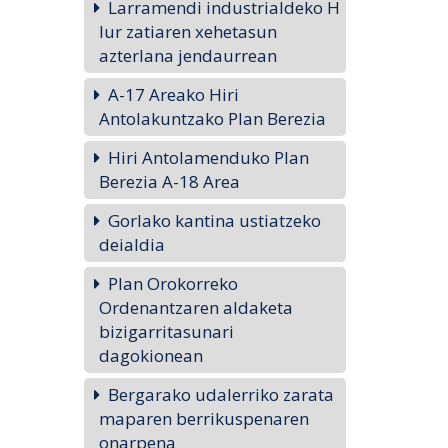
Larramendi industrialdeko H
lur zatiaren xehetasun
azterlana jendaurrean
A-17 Areako Hiri
Antolakuntzako Plan Berezia
Hiri Antolamenduko Plan
Berezia A-18 Area
Gorlako kantina ustiatzeko
deialdia
Plan Orokorreko
Ordenantzaren aldaketa
bizigarritasunari
dagokionean
Bergarako udalerriko zarata
maparen berrikuspenaren
onarpena