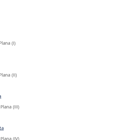
lana (I)
lana (II)
a
lana (III)
ta
Plana (IV)