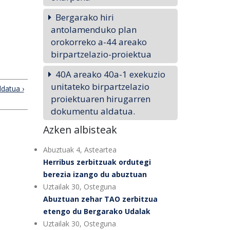
Bergarako hiri
antolamenduko plan
orokorreko a-44 areako
birpartzelazio-proiektua
40A areako 40a-1 exekuzio
unitateko birpartzelazio
ldatua ›
proiektuaren hirugarren
dokumentu aldatua.
Azken albisteak
Abuztuak 4, Asteartea
Herribus zerbitzuak ordutegi
berezia izango du abuztuan
Uztailak 30, Osteguna
Abuztuan zehar TAO zerbitzua
etengo du Bergarako Udalak
Uztailak 30, Osteguna