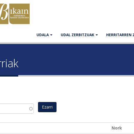
UDALA
UDAL ZERBITZUAK
HERRITARREN 
riak
Nork