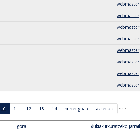
webmaster
webmaster
webmaster
webmaster
webmaster
webmaster
webmaster
webmaster
…
…
10
11
12
13
14
hurrengoa ›
azkena »
gora
Edukiak itxuratzeko jarrai