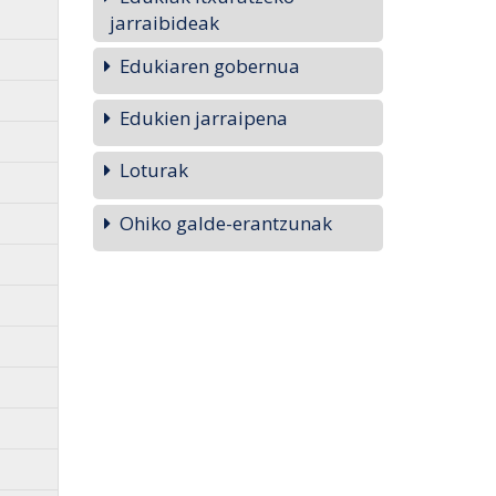
jarraibideak
Edukiaren gobernua
Edukien jarraipena
Loturak
Ohiko galde-erantzunak