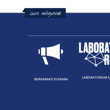
Gure webguneak
LABORATORIUM 
BERGARAKO EUSKARA