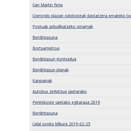
San Martin feria
Oxirondo plazan odolosteak dastatzera emateko tx
Postuak adjudikatzeko oinarriak
Berdintasuna
Bortxametroa
Berdintasun Kontseilua
Berdintasun planak
Kanpainak
Autobus zerbitzua jaietarako
Pentekoste jaietako egitaraua 2019
Berdintasuna
Udal osoko bilkura 2019-02-25