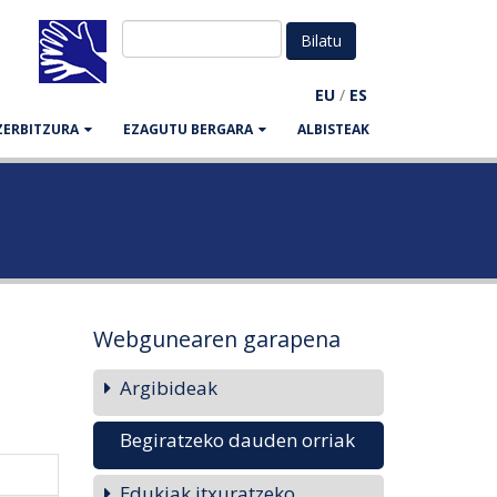
EU
/
ES
ZERBITZURA
EZAGUTU BERGARA
ALBISTEAK
Webgunearen garapena
Argibideak
Begiratzeko dauden orriak
Edukiak itxuratzeko