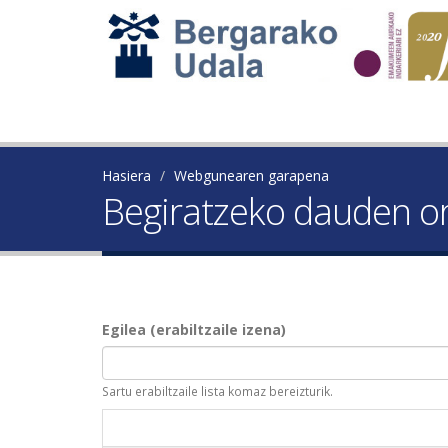
Hasiera
Webgunearen garapena
Begiratzeko dauden or
Egilea (erabiltzaile izena)
Sartu erabiltzaile lista komaz bereizturik.