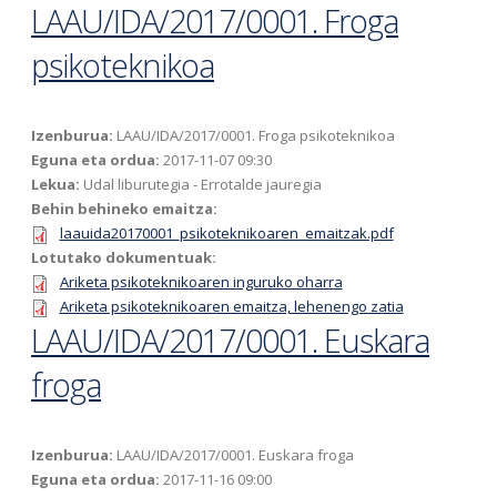
LAAU/IDA/2017/0001. Froga
psikoteknikoa
Izenburua:
LAAU/IDA/2017/0001. Froga psikoteknikoa
Eguna eta ordua:
2017-11-07 09:30
Lekua:
Udal liburutegia - Errotalde jauregia
Behin behineko emaitza:
laauida20170001_psikoteknikoaren_emaitzak.pdf
Lotutako dokumentuak:
Ariketa psikoteknikoaren inguruko oharra
Ariketa psikoteknikoaren emaitza, lehenengo zatia
LAAU/IDA/2017/0001. Euskara
froga
Izenburua:
LAAU/IDA/2017/0001. Euskara froga
Eguna eta ordua:
2017-11-16 09:00