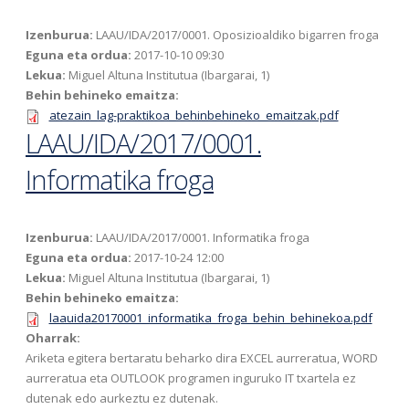
Izenburua:
LAAU/IDA/2017/0001. Oposizioaldiko bigarren froga
Eguna eta ordua:
2017-10-10 09:30
Lekua:
Miguel Altuna Institutua (Ibargarai, 1)
Behin behineko emaitza:
atezain_lag-praktikoa_behinbehineko_emaitzak.pdf
LAAU/IDA/2017/0001.
Informatika froga
Izenburua:
LAAU/IDA/2017/0001. Informatika froga
Eguna eta ordua:
2017-10-24 12:00
Lekua:
Miguel Altuna Institutua (Ibargarai, 1)
Behin behineko emaitza:
laauida20170001_informatika_froga_behin_behinekoa.pdf
Oharrak:
Ariketa egitera bertaratu beharko dira EXCEL aurreratua, WORD
aurreratua eta OUTLOOK programen inguruko IT txartela ez
dutenak edo aurkeztu ez dutenak.