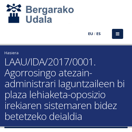
EU
/
ES
Hasiera
LAAU/IDA/2017/0001.
Agorrosingo atezain-
administrari laguntzaileen bi
plaza lehiaketa-oposizio
irekiaren sistemaren bidez
betetzeko deialdia