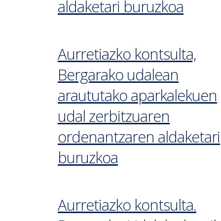
aldaketari buruzkoa
Aurretiazko kontsulta,
Bergarako udalean
araututako aparkalekuen
udal zerbitzuaren
ordenantzaren aldaketari
buruzkoa
Aurretiazko kontsulta.