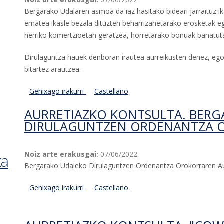
Bergarako Udalaren asmoa da iaz hasitako bideari jarraituz i
ematea ikasle bezala dituzten beharrizanetarako erosketak e
herriko komertzioetan geratzea, horretarako bonuak banatuta b
Dirulaguntza hauek denboran irautea aurreikusten denez, ego
bitartez arautzea.
Gehixago irakurri
Aurretiazko kontsulta. Ikasleei zuzendutak
Castellano
ordenantza-ri buruz
AURRETIAZKO KONTSULTA. BER
DIRULAGUNTZEN ORDENANTZA 
Noiz arte erakusgai:
07/06/2022
za
Bergarako Udaleko Dirulaguntzen Ordenantza Orokorraren Au
Gehixago irakurri
Aurretiazko kontsulta. Bergarako Udaleko 
Castellano