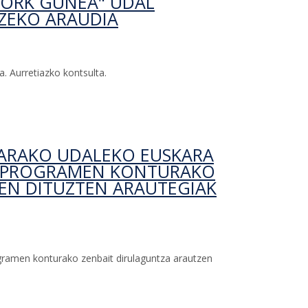
WORK GUNEA" UDAL
TZEKO ARAUDIA
. Aurretiazko kontsulta.
 zerbitzuaren erabilera arautzeko araudia-ri buruz
GARAKO UDALEKO EUSKARA
N PROGRAMEN KONTURAKO
EN DITUZTEN ARAUTEGIAK
ramen konturako zenbait dirulaguntza arautzen
 Euskara Zerbitzuak kudeatzen dituen programen