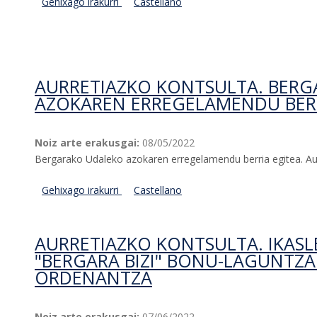
Gehixago irakurri
Bergarako Adineko Pertsonen Kontseilua ar
Castellano
AURRETIAZKO KONTSULTA. BER
AZOKAREN ERREGELAMENDU BERR
Noiz arte erakusgai:
08/05/2022
Bergarako Udaleko azokaren erregelamendu berria egitea. Au
Gehixago irakurri
Aurretiazko kontsulta. Bergarako Udaleko a
Castellano
AURRETIAZKO KONTSULTA. IKAS
"BERGARA BIZI" BONU-LAGUNTZ
ORDENANTZA
Noiz arte erakusgai:
07/06/2022