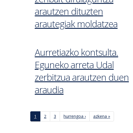
arautzen dituzten
arautegiak moldatzea
Aurretiazko kontsulta.
Eguneko arreta Udal
zerbitzua arautzen duen
araudia
1
2
3
hurrengoa ›
azkena »