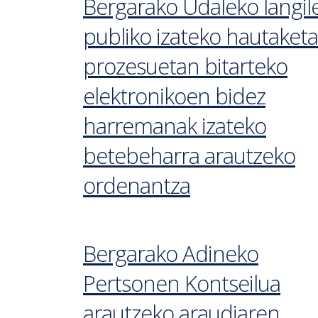
Bergarako Udaleko langil
publiko izateko hautaketa
prozesuetan bitarteko
elektronikoen bidez
harremanak izateko
betebeharra arautzeko
ordenantza
Bergarako Adineko
Pertsonen Kontseilua
arautzeko araudiaren