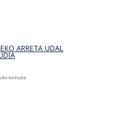
tuzten arautegiak moldatzea-ri buruz
EKO ARRETA UDAL
UDIA
azko kontsulta.
 zerbitzua arautzen duen araudia-ri buruz