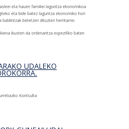
kasleei eta hauen familiei laguntza ekonomikoa
giteko eta bide batez laguntza ekonomiko hori
aldintzak betetzen dituzten herritarrei.
kiena ikusten da ordenantza espezifiko baten
o "Bergara Bizi" bonu-laguntza arautzen duen udal
GARAKO UDALEKO
OROKORRA.
rretiazko Kontsulta
Dirulaguntzen Ordenantza Orokorra.-ri buruz