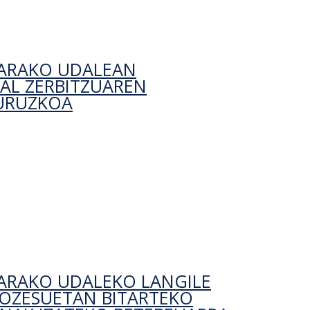
GARAKO UDALEAN
AL ZERBITZUAREN
URUZKOA
araututako aparkalekuen udal zerbitzuaren
ARAKO UDALEKO LANGILE
ROZESUETAN BITARTEKO