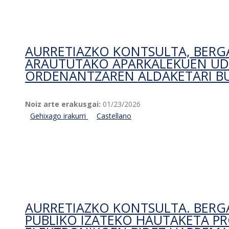
buruz
AURRETIAZKO KONTSULTA, BER
ARAUTUTAKO APARKALEKUEN UD
ORDENANTZAREN ALDAKETARI B
Noiz arte erakusgai:
01/23/2026
Gehixago irakurri
Aurretiazko kontsulta, Bergarako udalean 
Castellano
ordenantzaren aldaketari buruzkoa-ri buruz
AURRETIAZKO KONTSULTA. BERG
PUBLIKO IZATEKO HAUTAKETA P