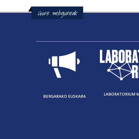
Orriak
Gure webguneak
LABORATORIUM 
BERGARAKO EUSKARA