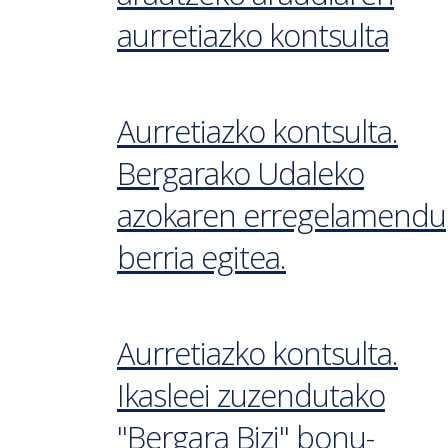
aurretiazko kontsulta
Aurretiazko kontsulta.
Bergarako Udaleko
azokaren erregelamendu
berria egitea.
Aurretiazko kontsulta.
Ikasleei zuzendutako
"Bergara Bizi" bonu-