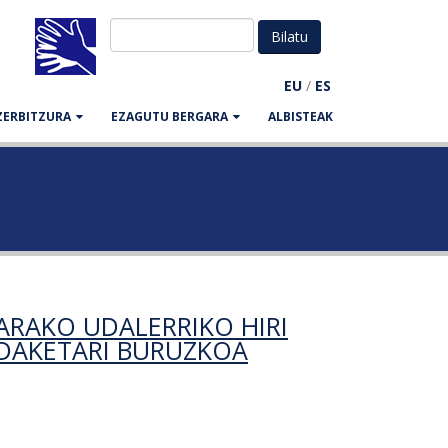
EU
/
ES
ZERBITZURA
EZAGUTU BERGARA
ALBISTEAK
ARAKO UDALERRIKO HIRI
DAKETARI BURUZKOA
 hiri trafikoko ordenantzaren aldaketari buruzkoa-ri