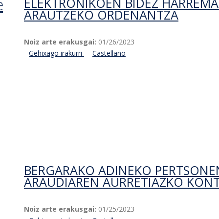
e
ELEKTRONIKOEN BIDEZ HARREMA
ARAUTZEKO ORDENANTZA
Noiz arte erakusgai:
01/26/2023
Gehixago irakurri
Aurretiazko kontsulta. Bergarako Udaleko l
Castellano
bitarteko elektronikoen bidez harremanak 
BERGARAKO ADINEKO PERTSONE
ARAUDIAREN AURRETIAZKO KON
Noiz arte erakusgai:
01/25/2023