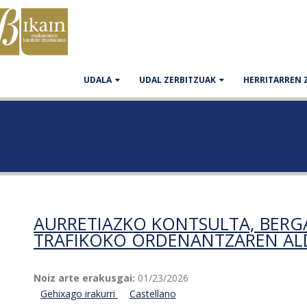
UDALA
UDAL ZERBITZUAK
HERRITARREN 
AURRETIAZKO KONTSULTA, BERG
TRAFIKOKO ORDENANTZAREN AL
Noiz arte erakusgai:
01/23/2026
Gehixago irakurri
Aurretiazko kontsulta, Bergarako udalerriko
Castellano