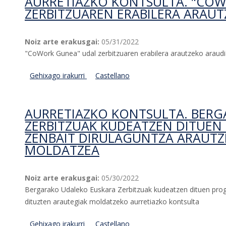
AURRETIAZKO KONTSULTA. "CO
ZERBITZUAREN ERABILERA ARAU
Noiz arte erakusgai:
05/31/2022
"CoWork Gunea" udal zerbitzuaren erabilera arautzeko araudia
Gehixago irakurri
Aurretiazko kontsulta. "CoWork Gunea" udal
Castellano
AURRETIAZKO KONTSULTA. BER
ZERBITZUAK KUDEATZEN DITUE
ZENBAIT DIRULAGUNTZA ARAUTZ
MOLDATZEA
Noiz arte erakusgai:
05/30/2022
Bergarako Udaleko Euskara Zerbitzuak kudeatzen dituen prog
dituzten arautegiak moldatzeko aurretiazko kontsulta
Gehixago irakurri
Aurretiazko kontsulta. Bergarako Udaleko
Castellano