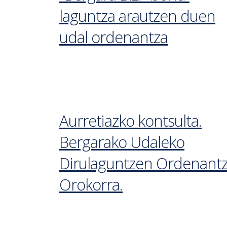
laguntza arautzen duen
udal ordenantza
Aurretiazko kontsulta.
Bergarako Udaleko
Dirulaguntzen Ordenant
Orokorra.