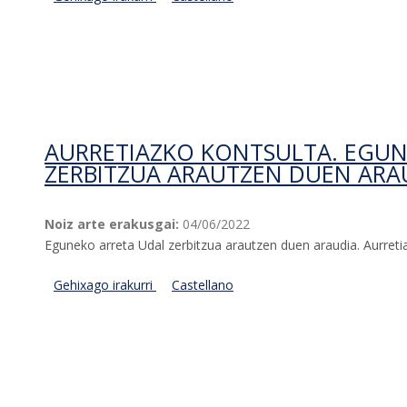
konturako zenbait dirulaguntza arautzen di
AURRETIAZKO KONTSULTA. EGUN
ZERBITZUA ARAUTZEN DUEN ARA
Noiz arte erakusgai:
04/06/2022
Eguneko arreta Udal zerbitzua arautzen duen araudia. Aurreti
Gehixago irakurri
Aurretiazko kontsulta. Eguneko arreta Udal
Castellano