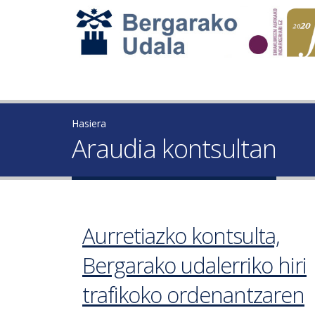
Hasiera
Araudia kontsultan
Aurretiazko kontsulta,
Bergarako udalerriko hiri
trafikoko ordenantzaren