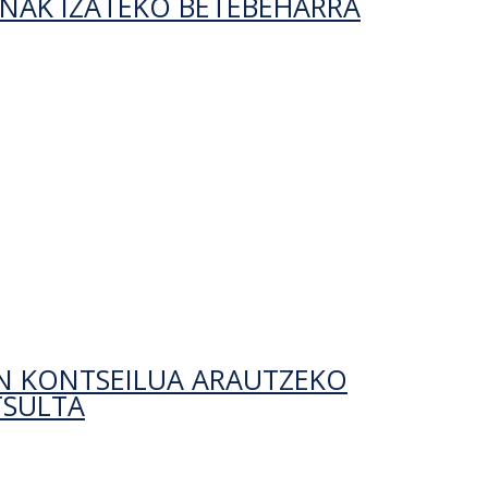
NAK IZATEKO BETEBEHARRA
angile publiko izateko hautaketa prozesuetan
izateko betebeharra arautzeko ordenantza-ri buruz
N KONTSEILUA ARAUTZEKO
TSULTA