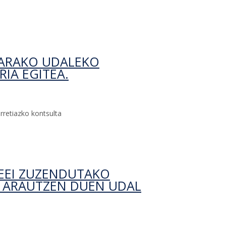
autzeko araudiaren aurretiazko kontsulta-ri buruz
GARAKO UDALEKO
IA EGITEA.
rretiazko kontsulta
zokaren erregelamendu berria egitea.-ri buruz
LEEI ZUZENDUTAKO
A ARAUTZEN DUEN UDAL