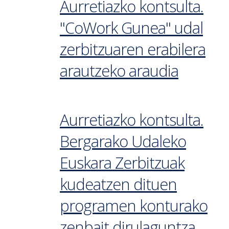
Aurretiazko kontsulta.
"CoWork Gunea" udal
zerbitzuaren erabilera
arautzeko araudia
Aurretiazko kontsulta.
Bergarako Udaleko
Euskara Zerbitzuak
kudeatzen dituen
programen konturako
zenbait dirulaguntza