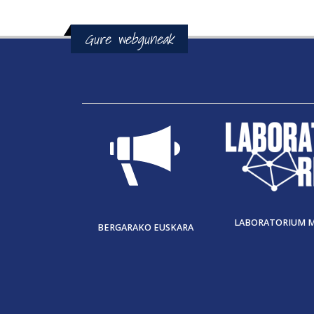
Gure webguneak
LABORATORIUM 
BERGARAKO EUSKARA