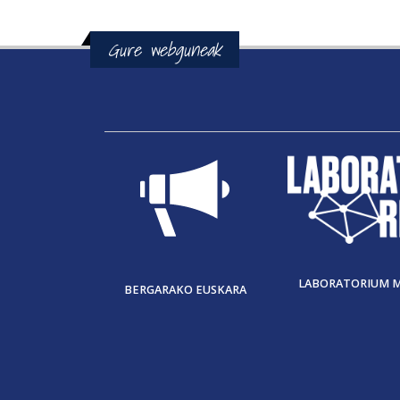
Gure webguneak
LABORATORIUM 
BERGARAKO EUSKARA