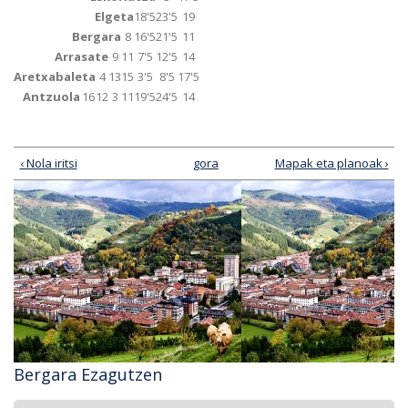
Elgeta
18'5
23'5
19
Bergara
8
16'5
21'5
11
Arrasate
9
11
7'5
12'5
14
Aretxabaleta
4
13
15
3'5
8'5
17'5
Antzuola
16
12
3
11
19'5
24'5
14
‹ Nola iritsi
gora
Mapak eta planoak ›
Bergara Ezagutzen