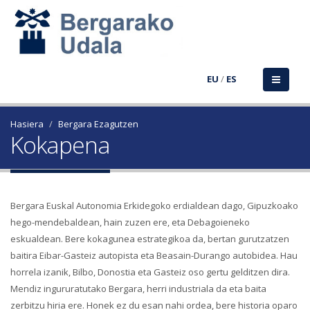
EU
/
ES
Hasiera
Bergara Ezagutzen
Kokapena
Bergara Euskal Autonomia Erkidegoko erdialdean dago, Gipuzkoako
hego-mendebaldean, hain zuzen ere, eta Debagoieneko
eskualdean. Bere kokagunea estrategikoa da, bertan gurutzatzen
baitira Eibar-Gasteiz autopista eta Beasain-Durango autobidea. Hau
horrela izanik, Bilbo, Donostia eta Gasteiz oso gertu gelditzen dira.
Mendiz ingururatutako Bergara, herri industriala da eta baita
zerbitzu hiria ere. Honek ez du esan nahi ordea, bere historia oparo