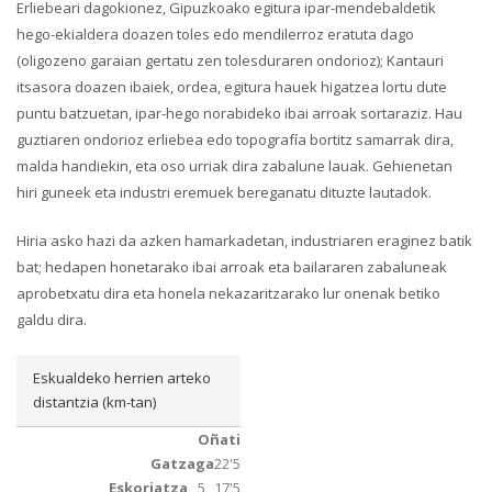
Erliebeari dagokionez, Gipuzkoako egitura ipar-mendebaldetik
hego-ekialdera doazen toles edo mendilerroz eratuta dago
(oligozeno garaian gertatu zen tolesduraren ondorioz); Kantauri
itsasora doazen ibaiek, ordea, egitura hauek higatzea lortu dute
puntu batzuetan, ipar-hego norabideko ibai arroak sortaraziz. Hau
guztiaren ondorioz erliebea edo topografía bortitz samarrak dira,
malda handiekin, eta oso urriak dira zabalune lauak. Gehienetan
hiri guneek eta industri eremuek bereganatu dituzte lautadok.
Hiria asko hazi da azken hamarkadetan, industriaren eraginez batik
bat; hedapen honetarako ibai arroak eta bailararen zabaluneak
aprobetxatu dira eta honela nekazaritzarako lur onenak betiko
galdu dira.
Eskualdeko herrien arteko
distantzia (km-tan)
Oñati
Gatzaga
22'5
Eskoriatza
5
17'5