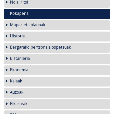
Nola iritsi
Kokapena
Mapak eta planoak
Historia
Bergarako pertsonaia ospetsuak
Biztanleria
Ekonomia
Kaleak
Auzoak
Elkarteak