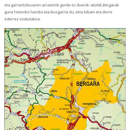
eta garrantzitsuaren arrastorik gorde ez duenik: aitzitik Bergarak
gune historiko handia eta ikusgarria du, etxe bikain eta dorre
ederrez osatutakoa.