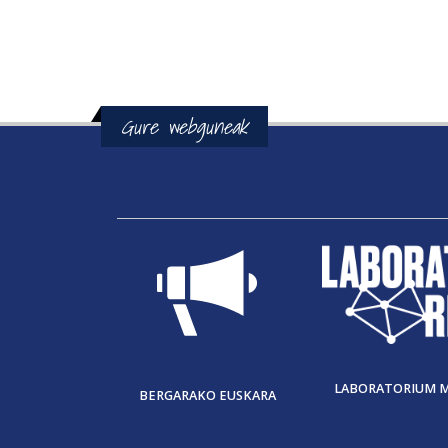
Gure webguneak
LABORATORIUM 
BERGARAKO EUSKARA