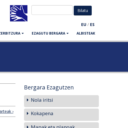
EU
/
ES
ZERBITZURA
EZAGUTU BERGARA
ALBISTEAK
Bergara Ezagutzen
Nola iritsi
arteak ›
Kokapena
Mapak eta planoak