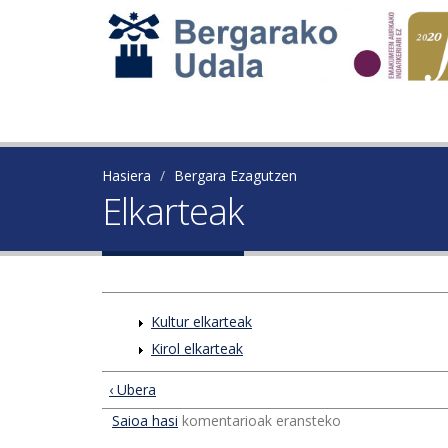
Hasiera
Bergara Ezagutzen
Elkarteak
Kultur elkarteak
Kirol elkarteak
‹ Ubera
Saioa hasi
komentarioak eransteko