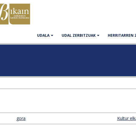
UDALA
UDAL ZERBITZUAK
HERRITARREN 
gora
Kultur elk