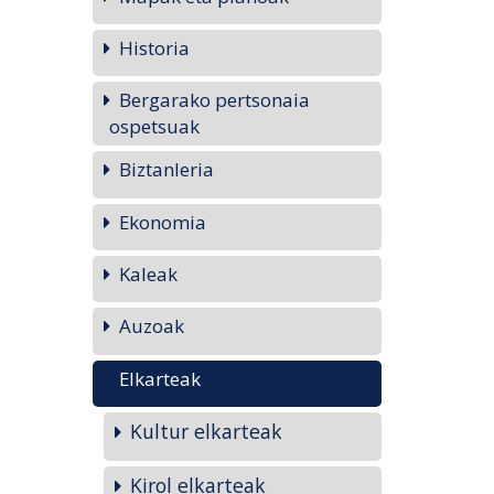
Historia
Bergarako pertsonaia
ospetsuak
Biztanleria
Ekonomia
Kaleak
Auzoak
Elkarteak
Kultur elkarteak
Kirol elkarteak