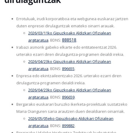
Errotuluak, irudi korporatiboa eta webgunea euskaraz jartzen
duten enpresei dirulaguntzak emateko oinarri arauak.
2026/03/11ko Gipuzkoako Aldizkari Ofizialean
argitaratua
. BDNS:
888518
.
Irabazi asmorik gabeko elkarte edo entitateentzat 2026.
urterako ezarri diren dirulaguntza-programen deialdi irekia.
2026/04/23ko Gipuzkoako Aldizkari Ofizialean
argitaratua
. BDNS:
896655
.
Enpresa edo ekintzaileentzako 2026. urterako ezarri diren
dirulaguntza-programen deialdi irekia.
2026/04/23ko
Gipuzkoako Aldizkari Ofizialean
argitaratua
. BDNS:
896659
.
Bergarako euskarari buruzko ikerketa-proiektuak sustatzeko
Maria Oianguren saria arautzen duen deialdiaren oinarriak.
2026/05/05eko Gipuzkoako Aldizkari Ofizialean
argitaratua
. BDNS:
899882
.
Bergarako Udaleko Hezkuntza Zerbitzuak kudeatutako