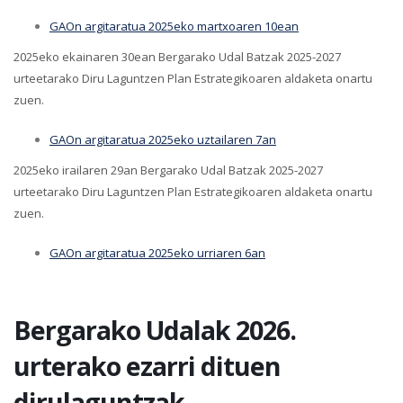
GAOn argitaratua 2025eko martxoaren 10ean
2025eko ekainaren 30ean Bergarako Udal Batzak 2025-2027
urteetarako Diru Laguntzen Plan Estrategikoaren aldaketa onartu
zuen.
GAOn argitaratua 2025eko uztailaren 7an
2025eko irailaren 29an Bergarako Udal Batzak 2025-2027
urteetarako Diru Laguntzen Plan Estrategikoaren aldaketa onartu
zuen.
GAOn argitaratua 2025eko urriaren 6an
Bergarako Udalak 2026.
urterako ezarri dituen
dirulaguntzak