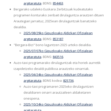
argitaratuta
. BDNS:
854463
.
Bergarako udaleko Euskara Zerbitzuak kudeatutako
programen konturako zenbait dirulaguntza arautzen dituen
Arautegiari jarraituz, 2025ean dirulaguntzak banatzeko
deialdia.
2025/08/29ko Gipuzkoako Aldizkari Ofizialean
argitaratuta
. BDNS:
853187
.
"Bergara-Bizi" bono laguntzen 2025 urteko deialdia.
2025/07/07ko Gipuzkoako Aldizkari Ofizialean
argitaratuta
. BDNS:
843516
.
Auzo-taxi programarako dirulaguntzak eta horiek aurretik
izapidetzeko deialdi publikoa arautzeko oinarriak.
2025/04/24
ko Gipuzkoako Aldizkari Ofizialean
argitaratuta
. BDNS kodea:
825736
.
Auzo-taxi programaren 2025eko dirulaguntzen
deialdiaren oinarri arautzaileen aldaketaren
onespena.
2025/10/24ko Gipuzkoako Aldizkari Ofizialean
argitaratuta.