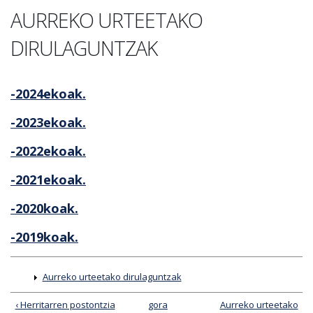
AURREKO URTEETAKO
DIRULAGUNTZAK
-2024ekoak.
-2023ekoak.
-2022ekoak.
-2021ekoak.
-2020koak.
-2019koak.
Aurreko urteetako dirulaguntzak
‹ Herritarren postontzia
gora
Aurreko urteetako