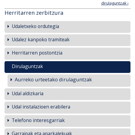
dirulaguntzak ›
Herritarren zerbitzura
Udaletxeko ordutegia
Udalez kanpoko tramiteak
Herritarren postontzia
Dirulaguntzak
Aurreko urteetako dirulaguntzak
Udal aldizkaria
Udal instalazioen erabilera
Telefono interesgarriak
Garraioak eta aparkalekuak