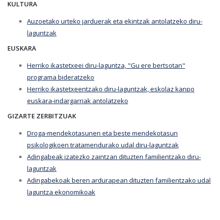
KULTURA
Auzoetako urteko jarduerak eta ekintzak antolatzeko diru-
laguntzak
EUSKARA
Herriko ikastetxeei diru-laguntza, "Gu ere bertsotan"
programa bideratzeko
Herriko ikastetxeentzako diru-laguntzak, eskolaz kanpo
euskara-indargarriak antolatzeko
GIZARTE ZERBITZUAK
Droga-mendekotasunen eta beste mendekotasun
psikologikoen tratamendurako udal diru-laguntzak
Adingabeak izatezko zaintzan dituzten familientzako diru-
laguntzak
Adingabekoak beren ardurapean dituzten familientzako udal
laguntza ekonomikoak