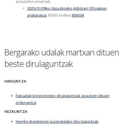
arautzeko oinarriak.
2025/01/09ko Gipuzkoako Aldizkari Ofizialean
argitaratua
. BDNS kodea:
804304
.
Bergarako udalak martxan dituen
beste dirulaguntzak
HIRIGINTZA
Fatxadak konpontzeko dirulaguntzak arautzen dituen
ordenantza
HEZKUNTZA
Herriko ikastetxeei zuzendutako diru-laguntzak