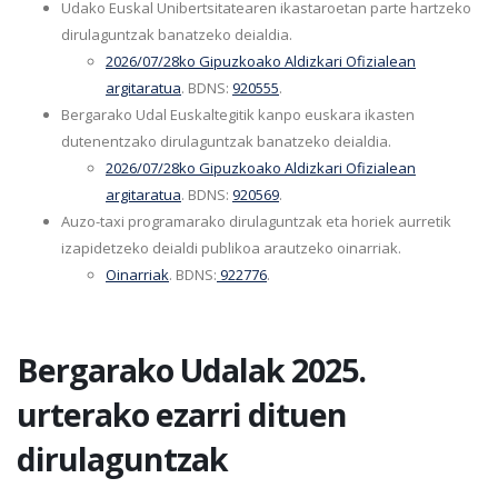
Udako Euskal Unibertsitatearen ikastaroetan parte hartzeko
dirulaguntzak banatzeko deialdia.
2026/07/28ko Gipuzkoako Aldizkari Ofizialean
argitaratua
. BDNS:
920555
.
Bergarako Udal Euskaltegitik kanpo euskara ikasten
dutenentzako dirulaguntzak banatzeko deialdia.
2026/07/28ko Gipuzkoako Aldizkari Ofizialean
argitaratua
. BDNS:
920569
.
Auzo-taxi programarako dirulaguntzak eta horiek aurretik
izapidetzeko deialdi publikoa arautzeko oinarriak.
Oinarriak
. BDNS:
922776
.
Bergarako Udalak 2025.
urterako ezarri dituen
dirulaguntzak