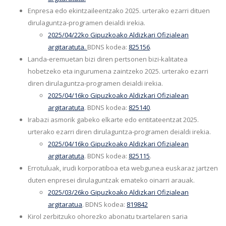
Enpresa edo ekintzaileentzako 2025. urterako ezarri dituen
dirulaguntza-programen deialdi irekia.
2025/04/22ko Gipuzkoako Aldizkari Ofizialean
argitaratuta
.
BDNS kodea:
825156
.
Landa-eremuetan bizi diren pertsonen bizi-kalitatea
hobetzeko eta ingurumena zaintzeko 2025. urterako ezarri
diren dirulaguntza-programen deialdi irekia.
2025/04/16ko
Gipuzkoako Aldizkari Ofizialean
argitaratuta
. BDNS kodea:
825140
.
Irabazi asmorik gabeko elkarte edo entitateentzat 2025.
urterako ezarri diren dirulaguntza-programen deialdi irekia.
2025/04/16ko Gipuzkoako Aldizkari Ofizialean
argitaratuta
. BDNS kodea:
825115
.
Errotuluak, irudi korporatiboa eta webgunea euskaraz jartzen
duten enpresei dirulaguntzak emateko oinarri arauak.
2025/03/26ko Gipuzkoako Aldizkari Ofizialean
argitaratua
. BDNS kodea:
819842
Kirol zerbitzuko ohorezko abonatu txartelaren saria