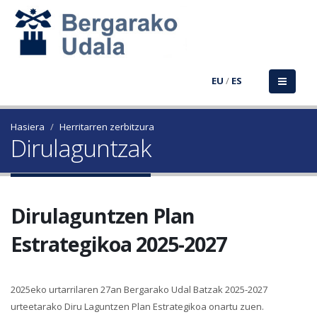
EU
/
ES
Hasiera
Herritarren zerbitzura
Dirulaguntzak
Dirulaguntzen Plan
Estrategikoa 2025-2027
2025eko urtarrilaren 27an Bergarako Udal Batzak 2025-2027
urteetarako Diru Laguntzen Plan Estrategikoa onartu zuen.