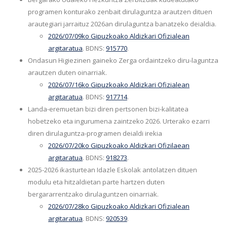
programen konturako zenbait dirulaguntza arautzen dituen
arautegiari jarraituz 2026an dirulaguntza banatzeko deialdia.
2026/07/09ko Gipuzkoako Aldizkari Ofizialean
argitaratua
. BDNS:
915770
.
Ondasun Higiezinen gaineko Zerga ordaintzeko diru-laguntza
arautzen duten oinarriak.
2026/07/16ko Gipuzkoako Aldizkari Ofizialean
argitaratua
. BDNS:
917714
.
Landa-eremuetan bizi diren pertsonen bizi-kalitatea
hobetzeko eta ingurumena zaintzeko 2026. Urterako ezarri
diren dirulaguntza-programen deialdi irekia
2026/07/20ko Gipuzkoako Aldizkari Ofizilaean
argitaratua
. BDNS:
918273
.
2025-2026 ikasturtean Idazle Eskolak antolatzen dituen
modulu eta hitzaldietan parte hartzen duten
bergararrentzako dirulaguntzen oinarriak.
2026/07/28ko Gipuzkoako Aldizkari Ofizialean
argitaratua
. BDNS:
920539
.