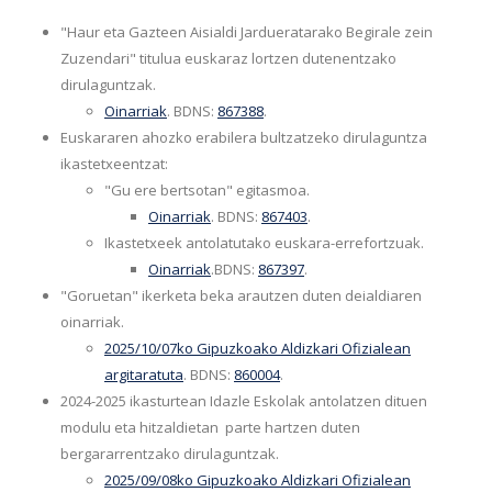
"Haur eta Gazteen Aisialdi Jardueratarako Begirale zein
Zuzendari" titulua euskaraz lortzen dutenentzako
dirulaguntzak.
Oinarriak
. BDNS:
867388
.
Euskararen ahozko erabilera bultzatzeko dirulaguntza
ikastetxeentzat:
"Gu ere bertsotan" egitasmoa.
Oinarriak
. BDNS:
867403
.
Ikastetxeek antolatutako euskara-errefortzuak.
Oinarriak
.BDNS:
867397
.
"Goruetan" ikerketa beka arautzen duten deialdiaren
oinarriak.
2025/10/07ko Gipuzkoako Aldizkari Ofizialean
argitaratuta
. BDNS:
860004
.
2024-2025 ikasturtean Idazle Eskolak antolatzen dituen
modulu eta hitzaldietan parte hartzen duten
bergararrentzako dirulaguntzak.
2025/09/08ko Gipuzkoako Aldizkari Ofizialean