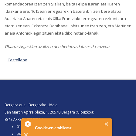
komendadorea izan zen Sizilian, baita Felipe II.aren eta III.aren
idazkaria ere. 1615ean erregearekin batera ibili zen bere alaba
Austriako Anaren eta Luis XIII.a Frantziako erregearen ezkontzara
etorri zenean. Ezkontza Donibane Lohitzunen izan zen, eta Martinen
anaia Antoniok egin zituen ekitaldiko notario-lanak.
Oharra: Argazkian azaltzen den heriotza data ez da zuzena.
Castellano
Bergara.eus - Bergarako Udala
San Martin Agirre plaza, 1. 20570 Bergara (Gipuzkoa)
B@Z ARRETA ZERBITZUA:
010, Bergaratik deituz gero
Cookie-en erabileraz
943 77 91 00, Bergaraz kanpotik deituz gero