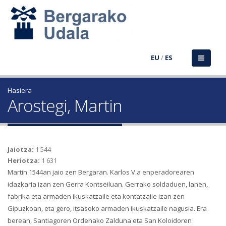
EU
/
ES
Hasiera
Arostegi, Martin
Jaiotza:
1 544
Heriotza:
1 631
Martin 1544an jaio zen Bergaran. Karlos V.a enperadorearen
idazkaria izan zen Gerra Kontseiluan. Gerrako soldaduen, lanen,
fabrika eta armaden ikuskatzaile eta kontatzaile izan zen
Gipuzkoan, eta gero, itsasoko armaden ikuskatzaile nagusia. Era
berean, Santiagoren Ordenako Zalduna eta San Koloidoren