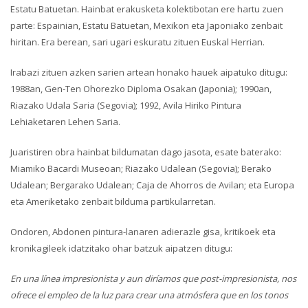
Estatu Batuetan. Hainbat erakusketa kolektibotan ere hartu zuen
parte: Espainian, Estatu Batuetan, Mexikon eta Japoniako zenbait
hiritan. Era berean, sari ugari eskuratu zituen Euskal Herrian.
Irabazi zituen azken sarien artean honako hauek aipatuko ditugu:
1988an, Gen-Ten Ohorezko Diploma Osakan (Japonia); 1990an,
Riazako Udala Saria (Segovia); 1992, Avila Hiriko Pintura
Lehiaketaren Lehen Saria.
Juaristiren obra hainbat bildumatan dago jasota, esate baterako:
Miamiko Bacardi Museoan; Riazako Udalean (Segovia); Berako
Udalean; Bergarako Udalean; Caja de Ahorros de Avilan; eta Europa
eta Ameriketako zenbait bilduma partikularretan.
Ondoren, Abdonen pintura-lanaren adierazle gisa, kritikoek eta
kronikagileek idatzitako ohar batzuk aipatzen ditugu:
En una línea impresionista y aun diríamos que post-impresionista, nos
ofrece el empleo de la luz para crear una atmósfera que en los tonos