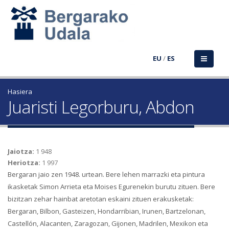
EU
/
ES
Hasiera
Juaristi Legorburu, Abdon
Jaiotza:
1 948
Heriotza:
1 997
Bergaran jaio zen 1948. urtean. Bere lehen marrazki eta pintura
ikasketak Simon Arrieta eta Moises Egurenekin burutu zituen. Bere
bizitzan zehar hainbat aretotan eskaini zituen erakusketak:
Bergaran, Bilbon, Gasteizen, Hondarribian, Irunen, Bartzelonan,
Castellón, Alacanten, Zaragozan, Gijonen, Madrilen, Mexikon eta