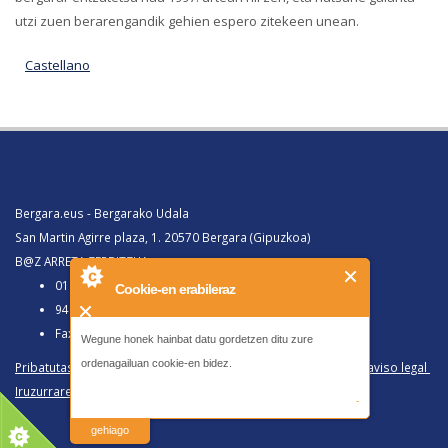
utzi zuen berarengandik gehien espero zitekeen unean.
Castellano
Bergara.eus - Bergarako Udala
San Martin Agirre plaza, 1. 20570 Bergara (Gipuzkoa)
B@Z ARRETA ZERBITZUA:
010, Bergaratik deituz gero
Cookie-en erabileraz
943 77 91 00, Bergaraz kanpotik deituz gero
Faxa 943 77 91 63
Wegune honek hainbat datu gordetzen ditu zure
ordenagailuan cookie-en bidez.
Pribatutasun politika eta lege oharra
/
Política de privacidad y aviso legal
Iruzurraren Aurkako Politika
/
Política Antifraude
-
irakurri
gehiago