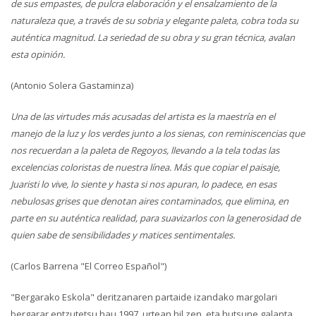
de sus empastes, de pulcra elaboración y el ensalzamiento de la
naturaleza que, a través de su sobria y elegante paleta, cobra toda su
auténtica magnitud. La seriedad de su obra y su gran técnica, avalan
esta opinión.
(Antonio Solera Gastaminza)
Una de las virtudes más acusadas del artista es la maestría en el
manejo de la luz y los verdes junto a los sienas, con reminiscencias que
nos recuerdan a la paleta de Regoyos, llevando a la tela todas las
excelencias coloristas de nuestra línea. Más que copiar el paisaje,
Juaristi lo vive, lo siente y hasta si nos apuran, lo padece, en esas
nebulosas grises que denotan aires contaminados, que elimina, en
parte en su auténtica realidad, para suavizarlos con la generosidad de
quien sabe de sensibilidades y matices sentimentales.
(Carlos Barrena "El Correo Español")
"Bergarako Eskola" deritzanaren partaide izandako margolari
bergarar entzutetsu hau 1997. urtean hil zen, eta hutsune galanta