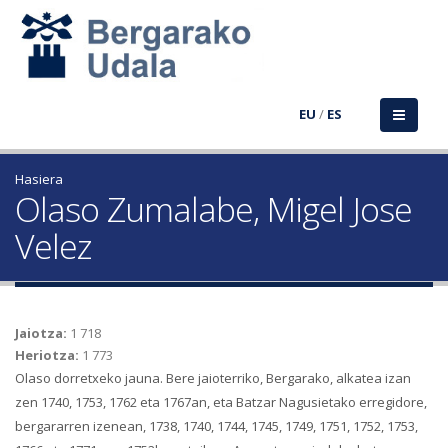
EU
/
ES
Hasiera
Olaso Zumalabe, Migel Jose
Velez
Jaiotza:
1 718
Heriotza:
1 773
Olaso dorretxeko jauna. Bere jaioterriko, Bergarako, alkatea izan
zen 1740, 1753, 1762 eta 1767an, eta Batzar Nagusietako erregidore,
bergararren izenean, 1738, 1740, 1744, 1745, 1749, 1751, 1752, 1753,