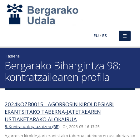
EU
/
ES
Hasiera
Bergarako Bihargintza 98:
kontratzailearen profila
2024KOZB0015 - AGORROSIN KIROLDEGIARI
ERANTSITAKO TABERNA-JATETXEAREN
USTIAKETARAKO ALOKAIRUA
8. Kontratuak gauzatzea (BB)
-
Or, 2025-05-16 13:25
Agorrosin kiroldegiari erantsitako taberna-jatetxearen ustiaketarako