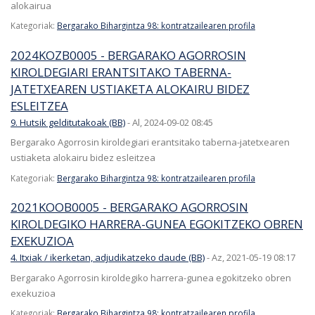
alokairua
Kategoriak:
Bergarako Bihargintza 98: kontratzailearen profila
2024KOZB0005 - BERGARAKO AGORROSIN
KIROLDEGIARI ERANTSITAKO TABERNA-
JATETXEAREN USTIAKETA ALOKAIRU BIDEZ
ESLEITZEA
9. Hutsik gelditutakoak (BB)
-
Al, 2024-09-02 08:45
Bergarako Agorrosin kiroldegiari erantsitako taberna-jatetxearen
ustiaketa alokairu bidez esleitzea
Kategoriak:
Bergarako Bihargintza 98: kontratzailearen profila
2021KOOB0005 - BERGARAKO AGORROSIN
KIROLDEGIKO HARRERA-GUNEA EGOKITZEKO OBREN
EXEKUZIOA
4. Itxiak / ikerketan, adjudikatzeko daude (BB)
-
Az, 2021-05-19 08:17
Bergarako Agorrosin kiroldegiko harrera-gunea egokitzeko obren
exekuzioa
Kategoriak:
Bergarako Bihargintza 98: kontratzailearen profila