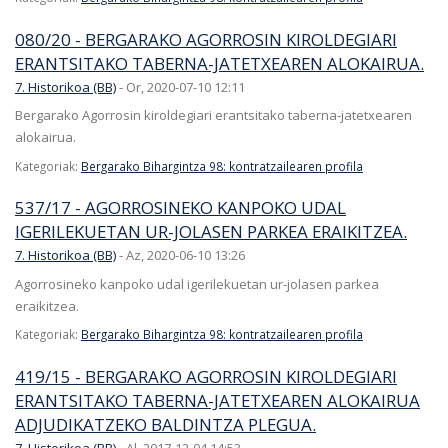
080/20 - BERGARAKO AGORROSIN KIROLDEGIARI
ERANTSITAKO TABERNA-JATETXEAREN ALOKAIRUA.
7. Historikoa (BB)
-
Or, 2020-07-10 12:11
Bergarako Agorrosin kiroldegiari erantsitako taberna-jatetxearen
alokairua.
Kategoriak:
Bergarako Bihargintza 98: kontratzailearen profila
537/17 - AGORROSINEKO KANPOKO UDAL
IGERILEKUETAN UR-JOLASEN PARKEA ERAIKITZEA.
7. Historikoa (BB)
-
Az, 2020-06-10 13:26
Agorrosineko kanpoko udal igerilekuetan ur-jolasen parkea
eraikitzea.
Kategoriak:
Bergarako Bihargintza 98: kontratzailearen profila
419/15 - BERGARAKO AGORROSIN KIROLDEGIARI
ERANTSITAKO TABERNA-JATETXEAREN ALOKAIRUA
ADJUDIKATZEKO BALDINTZA PLEGUA.
7. Historikoa (BB)
-
Al, 2017-12-04 14:53