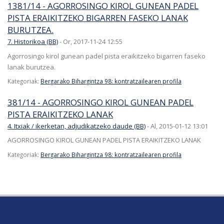
1381/14 - AGORROSINGO KIROL GUNEAN PADEL
PISTA ERAIKITZEKO BIGARREN FASEKO LANAK
BURUTZEA.
7. Historikoa (BB)
-
Or, 2017-11-24 12:55
Agorrosingo kirol gunean padel pista eraikitzeko bigarren faseko
lanak burutzea.
Kategoriak:
Bergarako Bihargintza 98: kontratzailearen profila
381/14 - AGORROSINGO KIROL GUNEAN PADEL
PISTA ERAIKITZEKO LANAK
4. Itxiak / ikerketan, adjudikatzeko daude (BB)
-
Al, 2015-01-12 13:01
AGORROSINGO KIROL GUNEAN PADEL PISTA ERAIKITZEKO LANAK
Kategoriak:
Bergarako Bihargintza 98: kontratzailearen profila