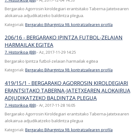
Bergarako Agorrosin kiroldegiari erantsitako Taberna-Jatetxearen
alokairua adjudikatzeko baldintza plegua.
Kategoriak:
Bergarako Bihargintza 98: kontratzailearen profila
206/16 - BERGARAKO IPINTZA FUTBOL-ZELAIAN
HARMAILAK EGITEA
7. Historikoa (BB)
-
Az, 2017-11-29 14:25
Bergarako Ipintza futbol-zelaian harmailak egitea
Kategoriak:
Bergarako Bihargintza 98: kontratzailearen profila
419/15/1 - BERGARAKO AGORROSIN KIROLDEGIARI
ERANTSITAKO TABERNA-JATETXEAREN ALOKAIRUA
ADJUDIKATZEKO BALDINTZA PLEGUA
7. Historikoa (BB)
-
Ar, 2017-11-28 16:05
Bergarako Agorrosin Kiroldegiari erantsitako Taberna-Jatetxearen
alokairua adjudikatzeko baldintza plegua
Kategoriak:
Bergarako Bihargintza 98: kontratzailearen profila