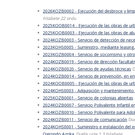
2026KOZB0002 - Ejecución del desbroce y limp
hilabete 22 ordu
2025KOOB0014 - Ejecución de las obras de urba
2025KOOB0003 - Ejecución de las obras de abas
2024KOZB0003 - Servicio de detección de neces
2023KOHS0005 - Suministro, mediante leasing, 
2023KOZB0004 - Servicio de socorrismo y otros
2024KOZB0019 - Servicio de dirección facultati
2024KOZB0020 - Servicio de ayudas técnicas
D
2024KOZB0014 - Servicio de prevención, en ent
2024KOOB0005 - Ejecución de las obras de urba
2024KOHS0003 - Adquisición y mantenimiento de
2025KOZB0001 - Servicio de colonias abiertas
2024KOZB0007 - Servicio Polivalente Infantil en
2024KOZB0010 - Servicio Polivalente para Ado
2024KOZB0011 - Servicio de comunicación
Du
2024KOHS0001 - Suministro e instalación del equ
Oxirondo Azoka.
Duela
urte 1 3 hilabete