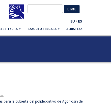
EU
/
ES
ZERBITZURA
EZAGUTU BERGARA
ALBISTEAK
min
 para la cubierta del polideportivo de Agorrosin de