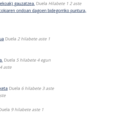
sekoak) gauzatzea.
Duela
Hilabete 1 2 aste
tokiaren ondoan dagoen bidegorriko puntura,
ua
Duela
2 hilabete aste 1
a.
Duela
5 hilabete 4 egun
4 aste
keta
Duela
6 hilabete 3 aste
ste
Duela
9 hilabete aste 1