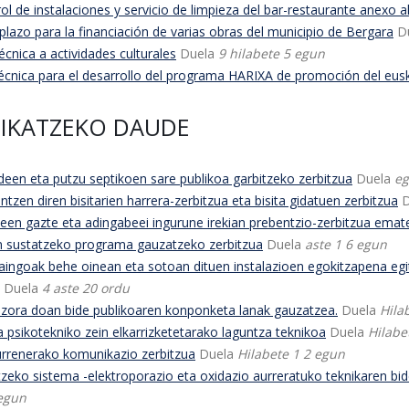
l de instalaciones y servicio de limpieza del bar-restaurante anexo a
azo para la financiación de varias obras del municipio de Bergara
D
cnica a actividades culturales
Duela
9 hilabete 5 egun
nica para el desarrollo del programa HARIXA de promoción del eusk
UDIKATZEKO DAUDE
deen eta putzu septikoen sare publikoa garbitzeko zerbitzua
Duela
eg
n diren bisitarien harrera-zerbitzua eta bisita gidatuen zerbitzua
en gazte eta adingabeei ingurune irekian prebentzio-zerbitzua emat
n sustatzeko programa gauzatzeko zerbitzua
Duela
aste 1 6 egun
ngoak behe oinean eta sotoan dituen instalazioen egokitzapena egi
Duela
4 aste 20 ordu
ra doan bide publikoaren konponketa lanak gauzatzea.
Duela
Hila
sikotekniko zein elkarrizketetarako laguntza teknikoa
Duela
Hilabe
renerako komunikazio zerbitzua
Duela
Hilabete 1 2 egun
zeko sistema -elektroporazio eta oxidazio aurreratuko teknikaren bid
 egun