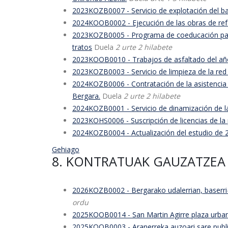
2023KOZB0007 - Servicio de explotación del bar
2024KOOB0002 - Ejecución de las obras de refo
2023KOZB0005 - Programa de coeducación para el
tratos
Duela
2 urte 2 hilabete
2023KOOB0010 - Trabajos de asfaltado del a
2023KOZB0003 - Servicio de limpieza de la red 
2024KOZB0006 - Contratación de la asistencia t
Bergara.
Duela
2 urte 2 hilabete
2024KOZB0001 - Servicio de dinamización de la 
2023KOHS0006 - Suscripción de licencias de la
2024KOZB0004 - Actualización del estudio de 
Gehiago
8. KONTRATUAK GAUZATZEA 
2026KOZB0002 - Bergarako udalerrian, baserri-b
ordu
2025KOOB0014 - San Martin Agirre plaza urban
2025KOOB0003 - Aranerreka auzoari sare publik