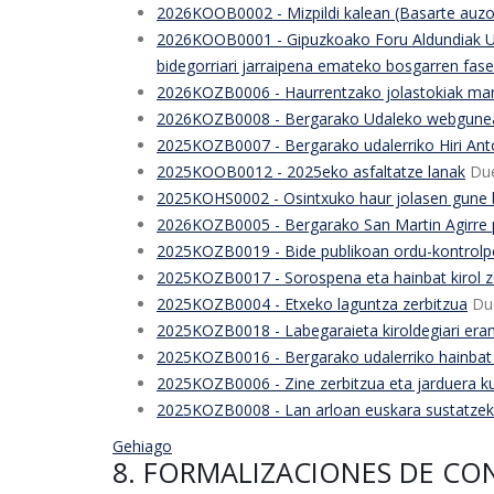
2026KOOB0002 - Mizpildi kalean (Basarte auzo
2026KOOB0001 - Gipuzkoako Foru Aldundiak Urt
bidegorriari jarraipena emateko bosgarren fase
2026KOZB0006 - Haurrentzako jolastokiak man
2026KOZB0008 - Bergarako Udaleko webgunea
2025KOZB0007 - Bergarako udalerriko Hiri Anto
2025KOOB0012 - 2025eko asfaltatze lanak
Du
2025KOHS0002 - Osintxuko haur jolasen gune b
2026KOZB0005 - Bergarako San Martin Agirre pl
2025KOZB0019 - Bide publikoan ordu-kontrolp
2025KOZB0017 - Sorospena eta hainbat kirol z
2025KOZB0004 - Etxeko laguntza zerbitzua
Du
2025KOZB0018 - Labegaraieta kiroldegiari erant
2025KOZB0016 - Bergarako udalerriko hainbat o
2025KOZB0006 - Zine zerbitzua eta jarduera ku
2025KOZB0008 - Lan arloan euskara sustatzeko
Gehiago
8. FORMALIZACIONES DE CO