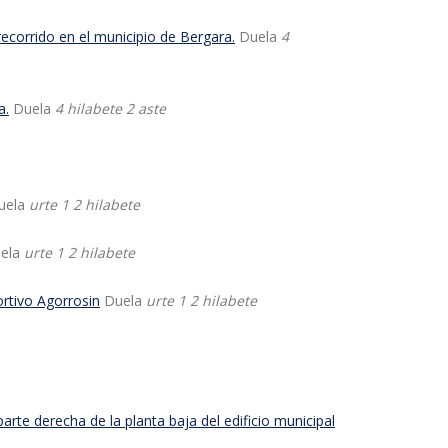
corrido en el municipio de Bergara.
Duela
4
a.
Duela
4 hilabete 2 aste
uela
urte 1 2 hilabete
ela
urte 1 2 hilabete
rtivo Agorrosin
Duela
urte 1 2 hilabete
rte derecha de la planta baja del edificio municipal