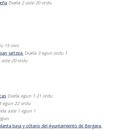
deña
Duela
2 aste 20 ordu
du 15 min
xan jartzea.
Duela
3 egun ordu 1
 aste 20 ordu
icas
Duela
egun 1 21 ordu
3 egun 22 ordu
ela
aste 1 egun 1
 egun
 planta baja y sótano del Ayuntamiento de Bergara.