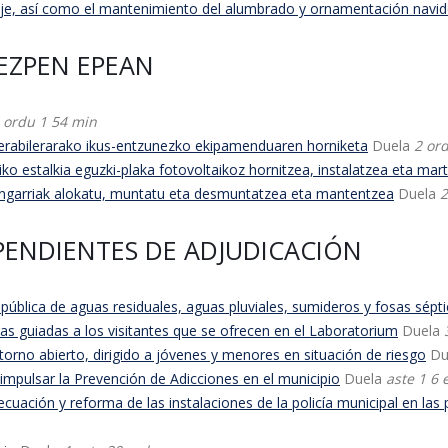
je, así como el mantenimiento del alumbrado y ornamentación navi
KEZPEN EPEAN
a
ordu 1 54 min
 erabilerarako ikus-entzunezko ekipamenduaren horniketa
Duela
2 or
 estalkia eguzki-plaka fotovoltaikoz hornitzea, instalatzea eta mart
ngarriak alokatu, muntatu eta desmuntatzea eta mantentzea
Duela
2
 PENDIENTES DE ADJUDICACIÓN
pública de aguas residuales, aguas pluviales, sumideros y fosas sépt
as guiadas a los visitantes que se ofrecen en el Laboratorium
Duela
orno abierto, dirigido a jóvenes y menores en situación de riesgo
Du
pulsar la Prevención de Adicciones en el municipio
Duela
aste 1 6
ación y reforma de las instalaciones de la policía municipal en las