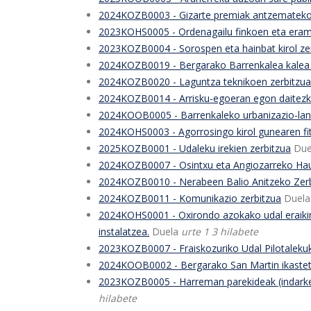
2024KOZB0003 - Gizarte premiak antzemateko e
2023KOHS0005 - Ordenagailu finkoen eta erama
2023KOZB0004 - Sorospen eta hainbat kirol ze
2024KOZB0019 - Bergarako Barrenkalea kalea 
2024KOZB0020 - Laguntza teknikoen zerbitzua
2024KOZB0014 - Arrisku-egoeran egon daitezke
2024KOOB0005 - Barrenkaleko urbanizazio-lan
2024KOHS0003 - Agorrosingo kirol gunearen fi
2025KOZB0001 - Udaleku irekien zerbitzua
Du
2024KOZB0007 - Osintxu eta Angiozarreko Haur
2024KOZB0010 - Nerabeen Balio Anitzeko Zer
2024KOZB0011 - Komunikazio zerbitzua
Duel
2024KOHS0001 - Oxirondo azokako udal eraikin
instalatzea.
Duela
urte 1 3 hilabete
2023KOZB0007 - Fraiskozuriko Udal Pilotalekuko
2024KOOB0002 - Bergarako San Martin ikastet
2023KOZB0005 - Harreman parekideak (indarker
hilabete