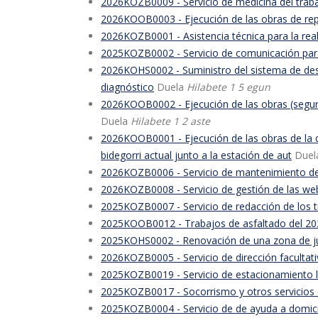
2026KOZB0009 - Servicio de medicina del trab
2026KOOB0003 - Ejecución de las obras de repa
2026KOZB0001 - Asistencia técnica para la rea
2025KOZB0002 - Servicio de comunicación para
2026KOHS0002 - Suministro del sistema de desin
diagnóstico
Duela
Hilabete 1 5 egun
2026KOOB0002 - Ejecución de las obras (segunda 
Duela
Hilabete 1 2 aste
2026KOOB0001 - Ejecución de las obras de la quin
bidegorri actual junto a la estación de aut
Due
2026KOZB0006 - Servicio de mantenimiento de 
2026KOZB0008 - Servicio de gestión de las we
2025KOZB0007 - Servicio de redacción de los tr
2025KOOB0012 - Trabajos de asfaltado del 20
2025KOHS0002 - Renovación de una zona de jue
2026KOZB0005 - Servicio de dirección facultati
2025KOZB0019 - Servicio de estacionamiento lim
2025KOZB0017 - Socorrismo y otros servicios 
2025KOZB0004 - Servicio de de ayuda a domici