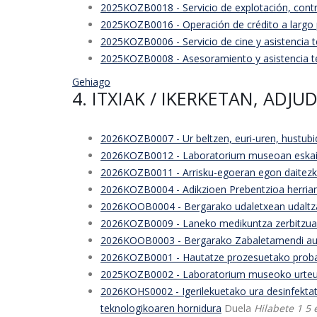
2025KOZB0018 - Servicio de explotación, contro
2025KOZB0016 - Operación de crédito a largo pl
2025KOZB0006 - Servicio de cine y asistencia té
2025KOZB0008 - Asesoramiento y asistencia téc
Gehiago
4. ITXIAK / IKERKETAN, ADJ
2026KOZB0007 - Ur beltzen, euri-uren, hustubi
2026KOZB0012 - Laboratorium museoan eskaintze
2026KOZB0011 - Arrisku-egoeran egon daitezke
2026KOZB0004 - Adikzioen Prebentzioa herria
2026KOOB0004 - Bergarako udaletxean udaltzai
2026KOZB0009 - Laneko medikuntza zerbitzua
2026KOOB0003 - Bergarako Zabaletamendi auzo
2026KOZB0001 - Hautatze prozesuetako proba p
2025KOZB0002 - Laboratorium museoko urteur
2026KOHS0002 - Igerilekuetako ura desinfektat
teknologikoaren hornidura
Duela
Hilabete 1 5