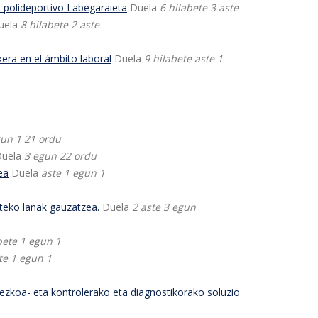
l polideportivo Labegaraieta
Duela
6 hilabete 3 aste
uela
8 hilabete 2 aste
era en el ámbito laboral
Duela
9 hilabete aste 1
un 1 21 ordu
Duela
3 egun 22 ordu
ea
Duela
aste 1 egun 1
teko lanak gauzatzea.
Duela
2 aste 3 egun
bete 1 egun 1
te 1 egun 1
ezkoa- eta kontrolerako eta diagnostikorako soluzio