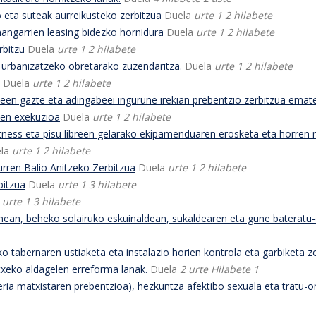
ta suteak aurreikusteko zerbitzua
Duela
urte 1 2 hilabete
ngarrien leasing bidezko hornidura
Duela
urte 1 2 hilabete
rbitzu
Duela
urte 1 2 hilabete
urbanizatzeko obretarako zuzendaritza.
Duela
urte 1 2 hilabete
Duela
urte 1 2 hilabete
en gazte eta adingabeei ingurune irekian prebentzio zerbitzua emat
en exekuzioa
Duela
urte 1 2 hilabete
tness eta pisu libreen gelarako ekipamenduaren erosketa eta horren
ela
urte 1 2 hilabete
ren Balio Anitzeko Zerbitzua
Duela
urte 1 2 hilabete
bitzua
Duela
urte 1 3 hilabete
a
urte 1 3 hilabete
ean, beheko solairuko eskuinaldean, sukaldearen eta gune bateratu
 tabernaren ustiaketa eta instalazio horien kontrola eta garbiketa z
xeko aldagelen erreforma lanak.
Duela
2 urte Hilabete 1
ia matxistaren prebentzioa), hezkuntza afektibo sexuala eta tratu-