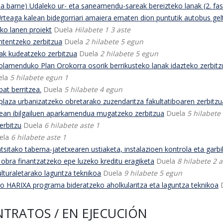
a barne) Udaleko ur- eta saneamendu-sareak bereizteko lanak (2. fa
eaga kalean bidegorriari amaiera ematen dion puntutik autobus gel
ko lanen proiekt
Duela
Hilabete 1 3 aste
tentzeko zerbitzua
Duela
2 hilabete 5 egun
k kudeatzeko zerbitzua
Duela
2 hilabete 5 egun
lamenduko Plan Orokorra osorik berrikusteko lanak idazteko zerbitz
ela
5 hilabete egun 1
at berritzea.
Duela
5 hilabete 4 egun
aza urbanizatzeko obretarako zuzendaritza fakultatiboaren zerbitzu
ean ibilgailuen aparkamendua mugatzeko zerbitzua
Duela
5 hilabete 
erbitzu
Duela
6 hilabete aste 1
ela
6 hilabete aste 1
sitako taberna-jatetxearen ustiaketa, instalazioen kontrola eta garbi
bra finantzatzeko epe luzeko kreditu eragiketa
Duela
8 hilabete 2 a
lturaletarako laguntza teknikoa
Duela
9 hilabete 5 egun
 HARIXA programa bideratzeko aholkularitza eta laguntza teknikoa
NTRATOS / EN EJECUCIÓN