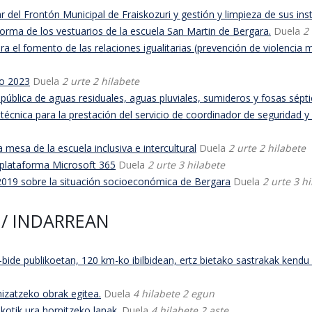
 del Frontón Municipal de Fraiskozuri y gestión y limpieza de sus ins
rma de los vestuarios de la escuela San Martin de Bergara.
Duela
2
 fomento de las relaciones igualitarias (prevención de violencia ma
ño 2023
Duela
2 urte 2 hilabete
pública de aguas residuales, aguas pluviales, sumideros y fosas sépt
écnica para la prestación del servicio de coordinador de seguridad y
mesa de la escuela inclusiva e intercultural
Duela
2 urte 2 hilabete
 plataforma Microsoft 365
Duela
2 urte 3 hilabete
2019 sobre la situación socioeconómica de Bergara
Duela
2 urte 3 h
/ INDARREAN
ide publikoetan, 120 km-ko ibilbidean, ertz bietako sastrakak kendu 
izatzeko obrak egitea.
Duela
4 hilabete 2 egun
otik ura hornitzeko lanak.
Duela
4 hilabete 2 aste