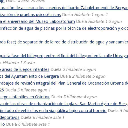
ajo
Duela
4 aste 20 ordu
ración de acceso a los caseríos del barrio Zabaletamendi de Bergar
lización de pruebas psicotécnicas
Duela
Hilabete 1 egun 1
 el aniversario del Museo Laboratorium
Duela
Hilabete 1 2 egun
fección de agua de piscinas por la técnica de electroporación y oxi
fase) de separación de la red de distribución de agua y saneamiento e
ta fase del bidegorri, entre el final del bidegorri en la calle Urteag
la
Hilabete 1 3 aste
áreas de juegos infantiles
Duela
2 hilabete 5 egun
bs del Ayuntamiento de Bergara
Duela
2 hilabete 5 egun
abajos de revisión integral del Plan General de Ordenación Urbana d
25
Duela
5 hilabete egun 1
gos infantiles en Osintxu.
Duela
5 hilabete 4 egun
va de las obras de urbanización de la plaza San Martin Agirre de Berg
itado de vehículos en la vía pública bajo control horario
Duela
5 hi
deportivos
Duela
6 hilabete aste 1
lio
Duela
6 hilabete aste 1