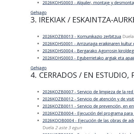
2026KOHS0003 - Alquiler, montaje y desmonta
Gehiago
3. IREKIAK / ESKAINTZA-AUR
2026KOZB0013 - Komunikazio zerbitzua
Duel
2026KOHS0001 - Arrizuriaga eraikinaren kultur
2026KOHS0004 - Bergarako Agorrosin kiroldegiko
2026KOHS0003 - Eguberrietako argiak eta apai
Gehiago
4. CERRADOS / EN ESTUDIO,
2026KOZB0007 - Servicio de limpieza de la red 
2026KOZB0012 - Servicio de atención y de visit
2026KOZB0011 - Servicio de prevención, en ent
2026KOZB0004 - Ejecución del programa para im
2026KOOB0004 - Ejecución de las obras de adecu
Duela
2 aste 3 egun