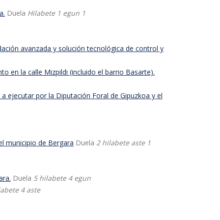
a.
Duela
Hilabete 1 egun 1
dación avanzada y solución tecnológica de control y
n la calle Mizpildi (incluido el barrio Basarte).
a a ejecutar por la Diputación Foral de Gipuzkoa y el
el municipio de Bergara
Duela
2 hilabete aste 1
ara.
Duela
5 hilabete 4 egun
labete 4 aste