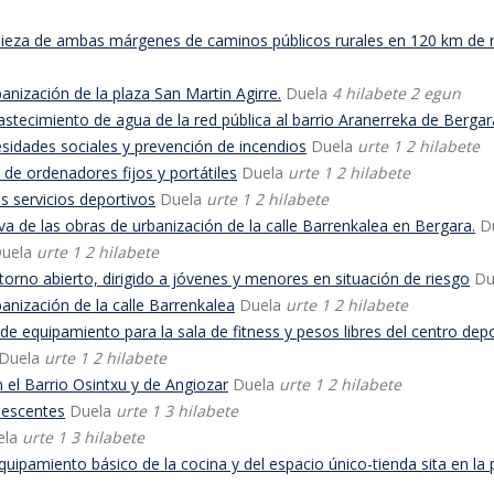
ieza de ambas márgenes de caminos públicos rurales en 120 km de re
nización de la plaza San Martin Agirre.
Duela
4 hilabete 2 egun
tecimiento de agua de la red pública al barrio Aranerreka de Bergar
idades sociales y prevención de incendios
Duela
urte 1 2 hilabete
de ordenadores fijos y portátiles
Duela
urte 1 2 hilabete
 servicios deportivos
Duela
urte 1 2 hilabete
va de las obras de urbanización de la calle Barrenkalea en Bergara.
D
uela
urte 1 2 hilabete
orno abierto, dirigido a jóvenes y menores en situación de riesgo
Du
nización de la calle Barrenkalea
Duela
urte 1 2 hilabete
 equipamiento para la sala de fitness y pesos libres del centro depo
Duela
urte 1 2 hilabete
 el Barrio Osintxu y de Angiozar
Duela
urte 1 2 hilabete
lescentes
Duela
urte 1 3 hilabete
ela
urte 1 3 hilabete
ipamiento básico de la cocina y del espacio único-tienda sita en la pa