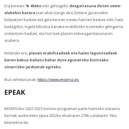
Era berean,
% 45eko
edo gehiagoko
desgaitasuna duten seme-
alabekin batera
joan ahal izango dira, betiere gurasoekin
bidaiatzen badute eta gela berean ostatu hartzen badute edo, hala
badagokio, logela bikoitza banaka erabiltzeko ezarritako gehigarria
ordaintzen badute, eta hori beti plazen eskuragarritasunaren
arabera.
Nolanahi ere,
plazen erabiltzaileek eta haien laguntzaileek
beren kabuz baliatu behar dute eguneroko bizitzako
oinarrizko jarduerak egiteko.
Ikus xehetasunak:
https://www.imserso.es
EPEAK
IMSERSOko 2022-2023 turismo programan parte hartzeko eskaera
berriak aurkezteko epea 2022ko ekainaren 27tik uztailaren 19ra
bitartekoa da.