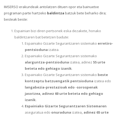
IMSERSO erakundeak antolatzen dituen opor eta bainuetxe
programan parte hartzeko
baldintza
batzuk bete beharko dira;
besteak beste:
Espainian bizi diren pertsonek eska dezakete, honako
baldintzaren bat betetzen badute:
Espainiako Gizarte Segurantzaren sistemako
erretiro-
pentsioduna
izatea.
Espainiako Gizarte Segurantzaren sistemako
alarguntza-pentsioduna
izatea, adinez
55 urte
beteta edo gehiago izanik
.
Espainiako Gizarte Segurantzaren sistemako
beste
kontzeptu batzuengatik pentsioduna
izatea edo
langabezia-prestazioak edo -sorospenak
jasotzea, adinez 60 urte beteta edo gehiago
izanik.
Espainiako Gizarte Segurantzaren Sistemaren
aseguratua edo
onuraduna
izatea
, adinez 65 urte