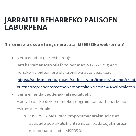
JARRAITU BEHARREKO PAUSOEN
LABURPENA
(Informazio osoa eta eguneratuta IMSERSOko web-orrian)
Izena ematea (akreditatzea):
Jarri harremanetan telefono honetan: 912 667 713; edo
honako helbidean ere elektronikoki bete dezakezu:
https://sede.imserso.gob.es/sedecdi/app/tramite/turismo/create
aut=no&representante=no&action=alta&sia=0994874&locale=es
Izena emanda daudenak (akreditatuak):
Etxera bidaliko dizkiete urteko programetan parte hartzeko
eskaera-ereduak:
IMSERSOk bidalitako proposamenarekin ados ez
badaude edo akatsik antzematen badute, jakinarazi
egin beharko diote IMSERSOri.