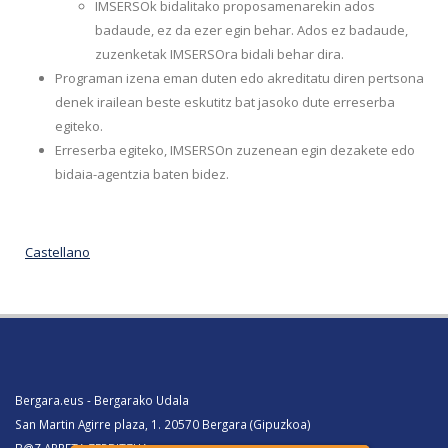
IMSERSOk bidalitako proposamenarekin ados
badaude, ez da ezer egin behar. Ados ez badaude,
zuzenketak IMSERSOra bidali behar dira.
Programan izena eman duten edo akreditatu diren pertsona
denek irailean beste eskutitz bat jasoko dute erreserba
egiteko.
Erreserba egiteko, IMSERSOn zuzenean egin dezakete edo
bidaia-agentzia baten bidez.
Castellano
Bergara.eus - Bergarako Udala
San Martin Agirre plaza, 1. 20570 Bergara (Gipuzkoa)