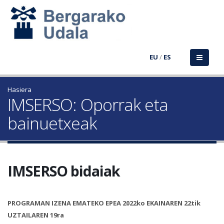
EU
/
ES
Hasiera
IMSERSO: Oporrak eta
bainuetxeak
IMSERSO bidaiak
PROGRAMAN IZENA EMATEKO EPEA 2022ko EKAINAREN 22tik
UZTAILAREN 19ra