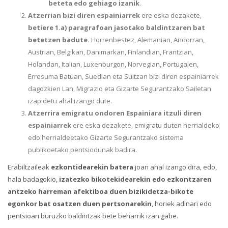
beteta edo gehiago izanik
.
Atzerrian bizi diren espainiarrek
ere eska dezakete,
betiere 1.a) paragrafoan jasotako baldintzaren bat
betetzen badute.
Horrenbestez, Alemanian, Andorran,
Austrian, Belgikan, Danimarkan, Finlandian, Frantzian,
Holandan, Italian, Luxenburgon, Norvegian, Portugalen,
Erresuma Batuan, Suedian eta Suitzan bizi diren espainiarrek
dagozkien Lan, Migrazio eta Gizarte Segurantzako Sailetan
izapidetu ahal izango dute.
Atzerrira emigratu ondoren Espainiara itzuli diren
espainiarrek
ere eska dezakete, emigratu duten herrialdeko
edo herrialdeetako Gizarte Segurantzako sistema
publikoetako pentsiodunak badira.
Erabiltzaileak
ezkontidearekin batera
joan ahal izango dira, edo,
hala badagokio,
izatezko bikotekidearekin edo ezkontzaren
antzeko harreman afektiboa duen bizikidetza-bikote
egonkor bat osatzen duen pertsonarekin
, horiek adinari edo
pentsioari buruzko baldintzak bete beharrik izan gabe.