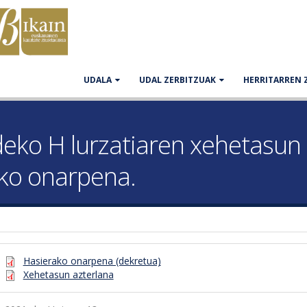
UDALA
UDAL ZERBITZUAK
HERRITARREN 
deko H lurzatiaren xehetasun
ko onarpena.
Hasierako onarpena (dekretua)
Xehetasun azterlana