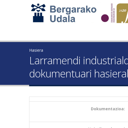
Hasiera
Larramendi industrial
dokumentuari hasiera
Dokumentazioa: