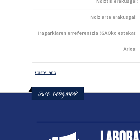
Noiztik erakusgai:
Noiz arte erakusgai:
Iragarkiaren erreferentzia (GAOko esteka):
Arloa:
Castellano
Gure webguneak