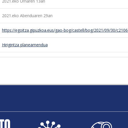
2021.eko Urriaren 13an
2021.eko Abenduaren 29an
https://egoitza.gipuzkoa.eus/gao-bog/castell/bog/2021/09/30/c2106
Hirigintza planeamendua