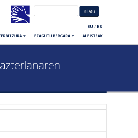
EU
/
ES
ZERBITZURA
EZAGUTU BERGARA
ALBISTEAK
 azterlanaren