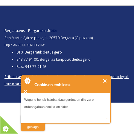
Bergara.eus - Bergarako Udala
San Martin Agirre plaza, 1. 20570 Bergara (Gipuzkoa)
B@Z ARRETA ZERBITZUA:
010, Bergaratik deituz gero
943 77 91 00, Bergaraz kanpotik deituz gero
Faxa 943 77 91 63
Pribatutasun politika eta lege oharra
/
Política de privacidad y aviso legal
Iruzurraren Aurkako Politika
/
Política Antifraude
Cookie-en erabileraz
Wegune honek hainbat datu gordetzen ditu zure
ordenagailuan cookie-en bidez.
-
irakurri
gehiago