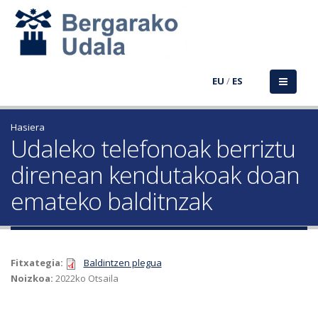
EU
/
ES
Hasiera
Udaleko telefonoak berriztu
direnean kendutakoak doan
emateko balditnzak
Fitxategia:
Baldintzen plegua
Noizkoa:
2022ko Otsaila