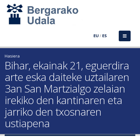
EU
/
ES
Hasiera
Bihar, ekainak 21, eguerdira
arte eska daiteke uztailaren
3an San Martzialgo zelaian
irekiko den kantinaren eta
jarriko den txosnaren
ustiapena