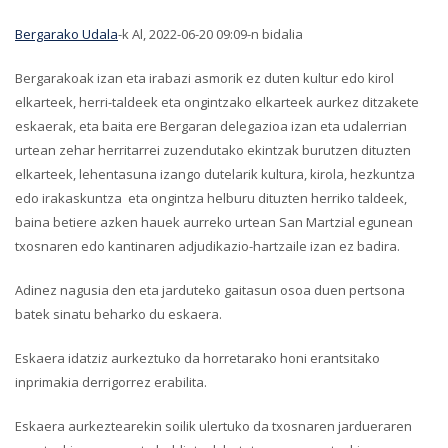
Bergarako Udala
-k Al, 2022-06-20 09:09-n bidalia
Bergarakoak izan eta irabazi asmorik ez duten kultur edo kirol
elkarteek, herri-taldeek eta ongintzako elkarteek aurkez ditzakete
eskaerak, eta baita ere Bergaran delegazioa izan eta udalerrian
urtean zehar herritarrei zuzendutako ekintzak burutzen dituzten
elkarteek, lehentasuna izango dutelarik kultura, kirola, hezkuntza
edo irakaskuntza eta ongintza helburu dituzten herriko taldeek,
baina betiere azken hauek aurreko urtean San Martzial egunean
txosnaren edo kantinaren adjudikazio-hartzaile izan ez badira.
Adinez nagusia den eta jarduteko gaitasun osoa duen pertsona
batek sinatu beharko du eskaera.
Eskaera idatziz aurkeztuko da horretarako honi erantsitako
inprimakia derrigorrez erabilita.
Eskaera aurkeztearekin soilik ulertuko da txosnaren jardueraren