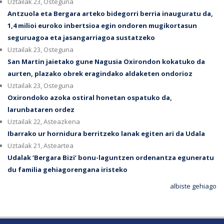
Uztailak 23, Osteguna
Antzuola eta Bergara arteko bidegorri berria inauguratu da,
1,4 milioi euroko inbertsioa egin ondoren mugikortasun
seguruagoa eta jasangarriagoa sustatzeko
Uztailak 23, Osteguna
San Martin jaietako gune Nagusia Oxirondon kokatuko da
aurten, plazako obrek eragindako aldaketen ondorioz
Uztailak 23, Osteguna
Oxirondoko azoka ostiral honetan ospatuko da,
larunbataren ordez
Uztailak 22, Asteazkena
Ibarrako ur hornidura berritzeko lanak egiten ari da Udala
Uztailak 21, Asteartea
Udalak ‘Bergara Bizi’ bonu-laguntzen ordenantza eguneratu
du familia gehiagorengana iristeko
albiste gehiago