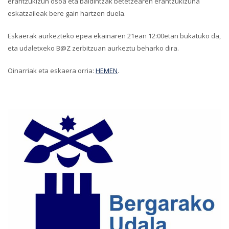
erantzukizun osoa eta baldintzak betetzearen erantzukizuna
eskatzaileak bere gain hartzen duela.
Eskaerak aurkezteko epea ekainaren 21ean 12:00etan bukatuko da,
eta udaletxeko B@Z zerbitzuan aurkeztu beharko dira.
Oinarriak eta eskaera orria:
HEMEN
.