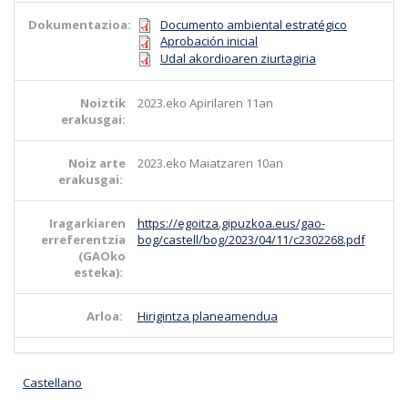
Dokumentazioa:
Documento ambiental estratégico
Aprobación inicial
Udal akordioaren ziurtagiria
Noiztik
2023.eko Apirilaren 11an
erakusgai:
Noiz arte
2023.eko Maiatzaren 10an
erakusgai:
Iragarkiaren
https://egoitza.gipuzkoa.eus/gao-
erreferentzia
bog/castell/bog/2023/04/11/c2302268.pdf
(GAOko
esteka):
Arloa:
Hirigintza planeamendua
Castellano