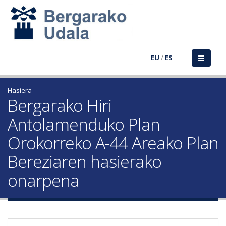
EU
/
ES
Hasiera
Bergarako Hiri
Antolamenduko Plan
Orokorreko A-44 Areako Plan
Bereziaren hasierako
onarpena