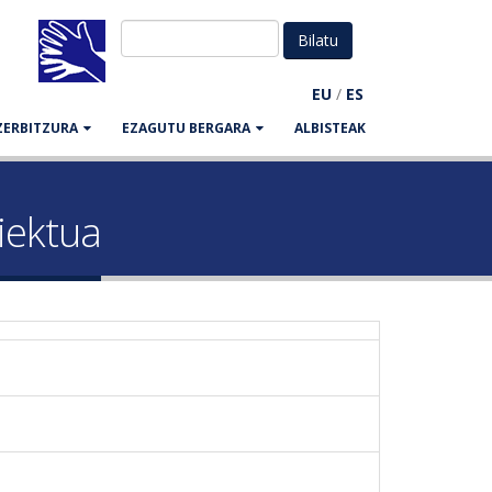
EU
/
ES
ZERBITZURA
EZAGUTU BERGARA
ALBISTEAK
iektua