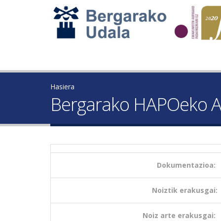
Hasiera
Bergarako HAPOeko A-4
Dokumentazioa:
Noiztik erakusgai:
Noiz arte erakusgai: