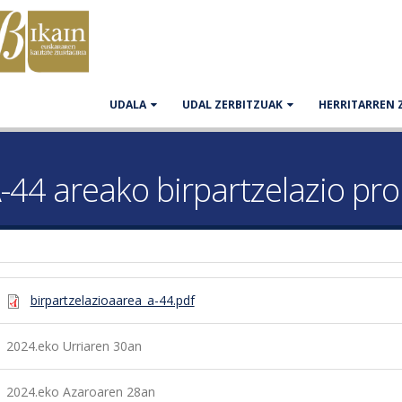
UDALA
UDAL ZERBITZUAK
HERRITARREN 
4 areako birpartzelazio pro
birpartzelazioaarea_a-44.pdf
2024.eko Urriaren 30an
2024.eko Azaroaren 28an