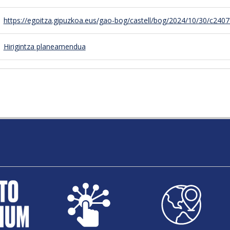
https://egoitza.gipuzkoa.eus/gao-bog/castell/bog/2024/10/30/c2407
Hirigintza planeamendua