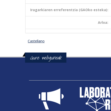
Iragarkiaren erreferentzia (GAOko esteka):
Arloa:
Castellano
Gure webguneak