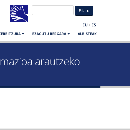
EU
/
ES
ZERBITZURA
EZAGUTU BERGARA
ALBISTEAK
amazioa arautzeko