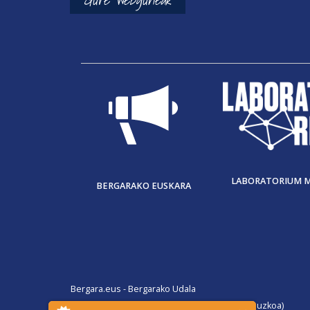
LABORATORIUM 
BERGARAKO EUSKARA
Bergara.eus - Bergarako Udala
San Martin Agirre plaza, 1. 20570 Bergara (Gipuzkoa)