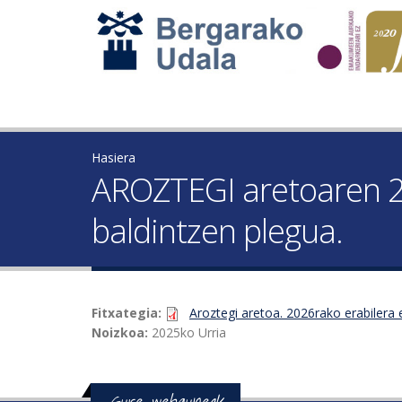
Hasiera
AROZTEGI aretoaren 2
baldintzen plegua.
Fitxategia:
Aroztegi aretoa. 2026rako erabilera
Noizkoa:
2025ko Urria
Gure webguneak