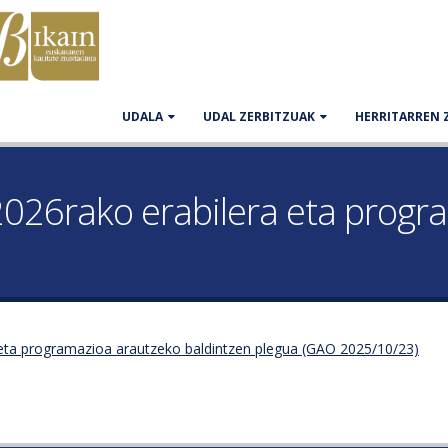
UDALA
UDAL ZERBITZUAK
HERRITARREN 
026rako erabilera eta progr
 eta programazioa arautzeko baldintzen plegua (GAO 2025/10/23)