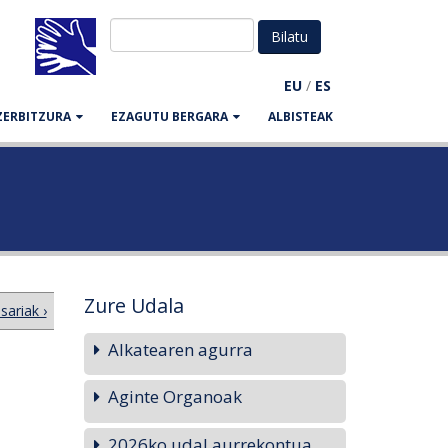
EU
/
ES
ZERBITZURA
EZAGUTU BERGARA
ALBISTEAK
Zure Udala
ariak ›
Alkatearen agurra
Aginte Organoak
2026ko udal aurrekontua