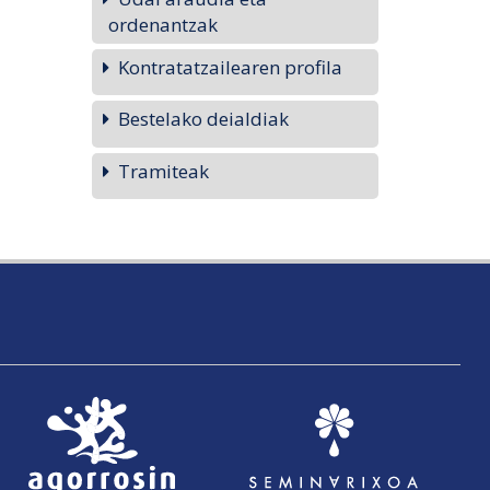
ordenantzak
Kontratatzailearen profila
Bestelako deialdiak
Tramiteak