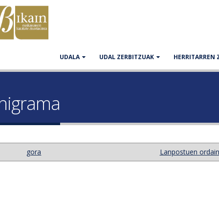
UDALA
UDAL ZERBITZUAK
HERRITARREN 
anigrama
gora
Lanpostuen ordains