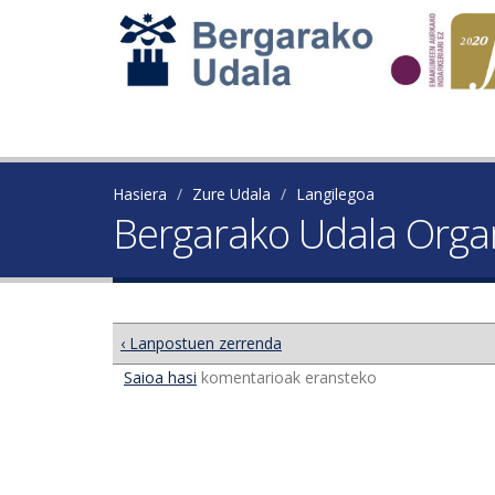
Hasiera
Zure Udala
Langilegoa
Bergarako Udala Org
‹ Lanpostuen zerrenda
Saioa hasi
komentarioak eransteko