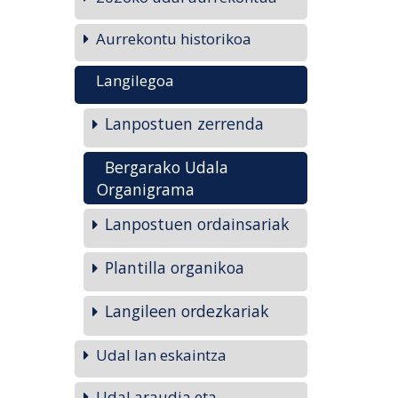
Aurrekontu historikoa
Langilegoa
Lanpostuen zerrenda
Bergarako Udala
Organigrama
Lanpostuen ordainsariak
Plantilla organikoa
Langileen ordezkariak
Udal lan eskaintza
Udal araudia eta