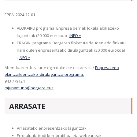
EPEA: 2024-12-01
ALOKAIRU programa. Enpresa berriek lokala alokazeko
laguntzak (20.000 eurokoa).:
INFO +
ERAGIN programa. Bergaran finkatuta dauden edo finkatu
nahi duten enpresentzako dirulaguntzak (30.000 eurokoa)
:
INFO +
Abenduaren 1era arte egin daitezke eskaerak. /
Enpresa edo
ekintzaileentzako dirulaguntza-programa.
943 779124
mjunamuno@bergara.eus
ARRASATE
Arrasateko enpresentzako laguntzak
Errotuluak, irudi korporatiboa eta webguneak