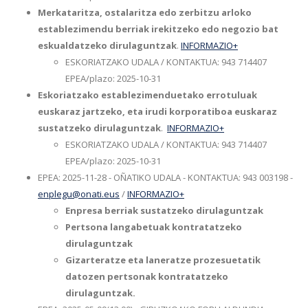
Merkataritza, ostalaritza edo zerbitzu arloko
establezimendu berriak irekitzeko edo negozio bat
eskualdatzeko dirulaguntzak
.
INFORMAZIO+
ESKORIATZAKO UDALA / KONTAKTUA: 943 714407
EPEA/plazo: 2025-10-31
Eskoriatzako establezimenduetako errotuluak
euskaraz jartzeko, eta irudi korporatiboa euskaraz
sustatzeko dirulaguntzak
.
INFORMAZIO+
ESKORIATZAKO UDALA / KONTAKTUA: 943 714407
EPEA/plazo: 2025-10-31
EPEA: 2025-11-28 - OÑATIKO UDALA - KONTAKTUA: 943 003198 -
enplegu@onati.eus
/
INFORMAZIO+
Enpresa berriak sustatzeko dirulaguntzak
Pertsona langabetuak kontratatzeko
dirulaguntzak
Gizarteratze eta laneratze prozesuetatik
datozen pertsonak kontratatzeko
dirulaguntzak.