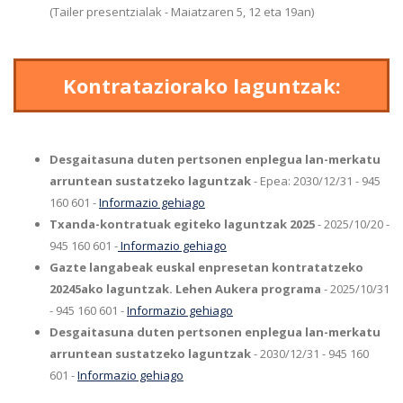
(Tailer presentzialak - Maiatzaren 5, 12 eta 19an)
Kontrataziorako laguntzak:
Desgaitasuna duten pertsonen enplegua lan-merkatu
arruntean sustatzeko laguntzak
- Epea: 2030/12/31 - 945
160 601 -
Informazio gehiago
Txanda-kontratuak egiteko laguntzak 2025
- 2025/10/20 -
945 160 601 -
Informazio gehiago
Gazte langabeak euskal enpresetan kontratatzeko
20245ako laguntzak. Lehen Aukera programa
- 2025/10/31
- 945 160 601 -
Informazio gehiago
Desgaitasuna duten pertsonen enplegua lan-merkatu
arruntean sustatzeko laguntzak
- 2030/12/31 - 945 160
601 -
Informazio gehiago