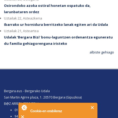
Oxirondoko azoka ostiral honetan ospatuko da,
larunbataren ordez
Uztailak 22, Asteazkena
Ibarrako ur hornidura berritzeko lanak egiten ari da Udala
Uztailak 21, Asteartea
Udalak ‘Bergara Bizi’ bonu-laguntzen ordenantza eguneratu
du familia gehiagorengana iristeko
albiste gehiago
Bergara.eus - Bergarako Udala
San Martin Agirre plaza, 1. 20570 Bergara (Gipuzkoa)
B@Z ARRETA ZERBITZUA:
010, Bergaratik deituz gero
Cookie-en erabileraz
943 77 91 00, Bergaraz kanpotik deituz gero