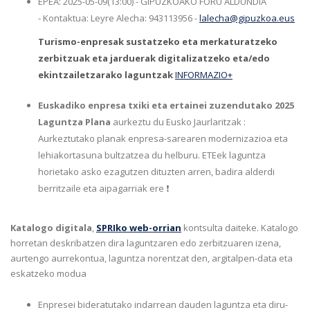
EPEA: 2025-05-09(13:00) - GIPUZKOAKO FORU ALDUNDIA
- Kontaktua: Leyre Alecha: 943113956 -
lalecha@gipuzkoa.eus
Turismo-enpresak sustatzeko eta merkaturatzeko
zerbitzuak eta jarduerak digitalizatzeko eta/edo
ekintzailetzarako laguntzak
INFORMAZIO+
Euskadiko enpresa txiki eta ertainei zuzendutako 2025
Laguntza Plana
aurkeztu du Eusko Jaurlaritzak :
Aurkeztutako planak enpresa-sarearen modernizazioa eta
lehiakortasuna bultzatzea du helburu. ETEek laguntza
horietako asko ezagutzen dituzten arren, badira alderdi
berritzaile eta aipagarriak ere ❗
Katalogo digitala
,
SPRIko web-orrian
kontsulta daiteke. Katalogo
horretan deskribatzen dira laguntzaren edo zerbitzuaren izena,
aurtengo aurrekontua, laguntza norentzat den, argitalpen-data eta
eskatzeko modua
Enpresei bideratutako indarrean dauden laguntza eta diru-