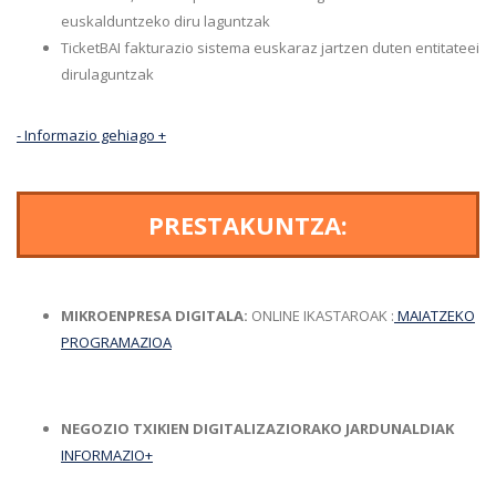
euskalduntzeko diru laguntzak
TicketBAI fakturazio sistema euskaraz jartzen duten entitateei
dirulaguntzak
-
Informazio gehiago +
PRESTAKUNTZA:
MIKROENPRESA DIGITALA:
ONLINE IKASTAROAK :
MAIATZEKO
PROGRAMAZIOA
NEGOZIO TXIKIEN DIGITALIZAZIORAKO JARDUNALDIAK
INFORMAZIO+