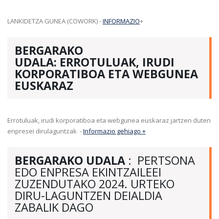
LANKIDETZA GUNEA (COWORK) -
INFORMAZIO
+
BERGARAKO
UDALA: ERROTULUAK, IRUDI
KORPORATIBOA ETA WEBGUNEA
EUSKARAZ
Errotuluak, irudi korporatiboa eta webgunea euskaraz jartzen duten
enpresei dirulaguntzak -
Informazio gehiago +
BERGARAKO UDALA
: PERTSONA
EDO ENPRESA EKINTZAILEEI
ZUZENDUTAKO 2024. URTEKO
DIRU-LAGUNTZEN DEIALDIA
ZABALIK DAGO