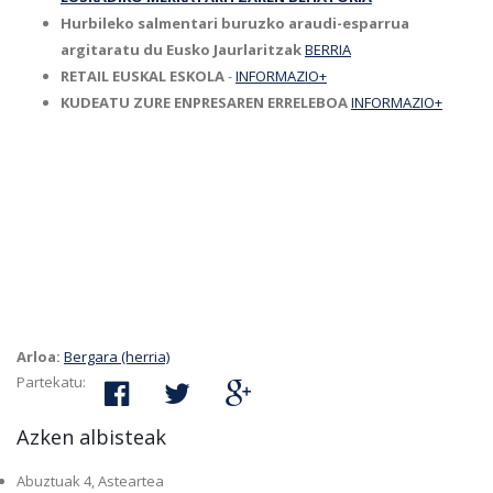
Hurbileko salmentari buruzko araudi-esparrua
argitaratu du Eusko Jaurlaritzak
BERRIA
RETAIL EUSKAL ESKOLA
-
INFORMAZIO+
KUDEATU ZURE ENPRESAREN ERRELEBOA
INFORMAZIO+
Arloa:
Bergara (herria)
Partekatu:
Azken albisteak
Abuztuak 4, Asteartea