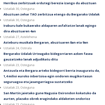
Herribus zerbitzuak ordutegi berezia izango du abuztuan
Uztailak 30, Osteguna
Abuztuan zehar TAO zerbitzua etengo du Bergarako Udalak
Uztailak 30, Osteguna
Iraburu kale bukaerako aldaparen asfaltatze lanak egingo
dira abuztuaren 4an
Uztailak 27, Astelehena
Asteburu musikala Bergaran, abuztuaren 8an eta 9an
Uztailak 24, Ostirala
Bergarako Udalak Urteagako bidegorriaren azken fasea
gauzatzeko lanak adjudikatu ditu
Uztailak 23, Osteguna
Antzuola eta Bergara arteko bidegorri berria inauguratu da,
1,4 milioi euroko inbertsioa egin ondoren mugikortasun
seguruagoa eta jasangarriagoa sustatzeko
Uztailak 23, Osteguna
San Martin jaietako gune Nagusia Oxirondon kokatuko da
aurten, plazako obrek eragindako aldaketen ondorioz
Uztailak 23, Osteguna