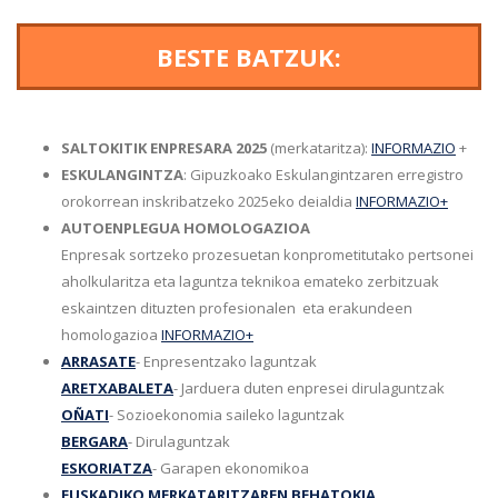
BESTE BATZUK:
SALTOKITIK ENPRESARA 2025
(merkataritza):
INFORMAZIO
+
ESKULANGINTZA
: Gipuzkoako Eskulangintzaren erregistro
orokorrean inskribatzeko 2025eko deialdia
INFORMAZIO+
AUTOENPLEGUA HOMOLOGAZIOA
Enpresak sortzeko prozesuetan konprometitutako pertsonei
aholkularitza eta laguntza teknikoa emateko zerbitzuak
eskaintzen dituzten profesionalen eta erakundeen
homologazioa
INFORMAZIO+
ARRASATE
- Enpresentzako laguntzak
ARETXABALETA
- Jarduera duten enpresei dirulaguntzak
OÑATI
- Sozioekonomia saileko laguntzak
BERGARA
- Dirulaguntzak
ESKORIATZA
- Garapen ekonomikoa
EUSKADIKO MERKATARITZAREN BEHATOKIA