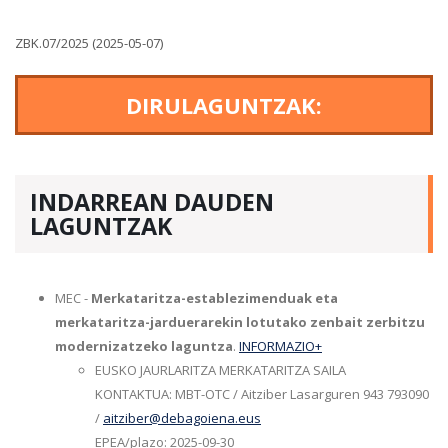
ZBK.07/2025 (2025-05-07)
DIRULAGUNTZAK:
INDARREAN DAUDEN
LAGUNTZAK
MEC -
Merkataritza-establezimenduak eta
merkataritza-jarduerarekin lotutako zenbait zerbitzu
modernizatzeko laguntza
.
INFORMAZIO+
EUSKO JAURLARITZA MERKATARITZA SAILA
KONTAKTUA: MBT-OTC / Aitziber Lasarguren 943 793090
/
aitziber@debagoiena.eus
EPEA/plazo: 2025-09-30