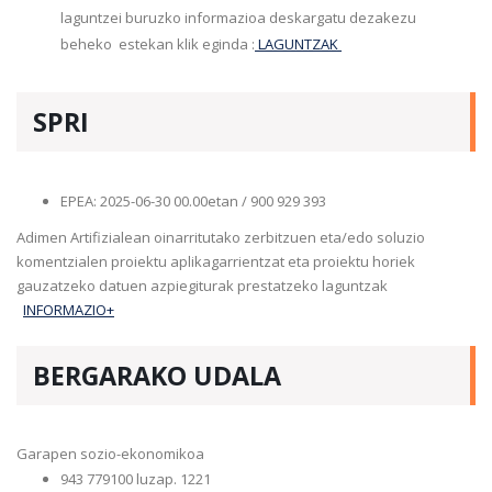
laguntzei buruzko informazioa deskargatu dezakezu
beheko estekan klik eginda :
LAGUNTZAK
SPRI
EPEA: 2025-06-30 00.00etan / 900 929 393
Adimen Artifizialean oinarritutako zerbitzuen eta/edo soluzio
komentzialen proiektu aplikagarrientzat eta proiektu horiek
gauzatzeko datuen azpiegiturak prestatzeko laguntzak
INFORMAZIO+
BERGARAKO UDALA
Garapen sozio-ekonomikoa
943 779100 luzap. 1221