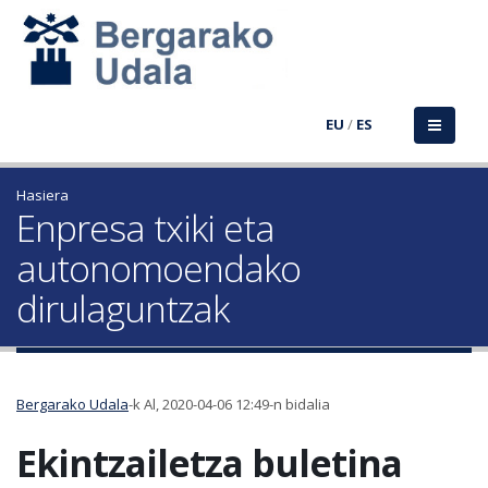
EU
/
ES
Hasiera
Enpresa txiki eta
autonomoendako
dirulaguntzak
Bergarako Udala
-k Al, 2020-04-06 12:49-n bidalia
Ekintzailetza buletina