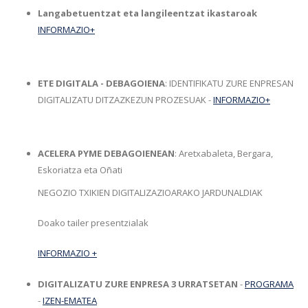
Langabetuentzat eta langileentzat ikastaroak
INFORMAZIO+
ETE DIGITALA - DEBAGOIENA
: IDENTIFIKATU ZURE ENPRESAN
DIGITALIZATU DITZAZKEZUN PROZESUAK -
INFORMAZIO+
ACELERA PYME DEBAGOIENEAN
: Aretxabaleta, Bergara,
Eskoriatza eta Oñati
NEGOZIO TXIKIEN DIGITALIZAZIOARAKO JARDUNALDIAK
Doako tailer presentzialak
INFORMAZIO +
DIGITALIZATU ZURE ENPRESA 3 URRATSETAN
-
PROGRAMA
-
IZEN-EMATEA