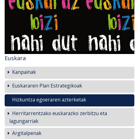
Euskara
Kanpainak
Euskararen Plan Estrategikoak
Hizkuntza egoeraren azterketak
Herritarrentzako euskarazko zerbitzu eta
lagungarriak
Argitalpenak