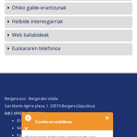
Ohiko galde-erantzunak
Helbide interesgarriak
Web baliabideak
Euskararen telefonoa
Bergara.eus - Bergarako Udala
San Martin Agirre plaza, 1. 20570 Bergara (Gipuzkoa)
B@Z ARRETA ZERBITZUA:
010, Bergaratik deituz gero
Cookie-en erabileraz
943 77 91 00, Bergaraz kanpotik deituz gero
Faxa 943 77 91 63