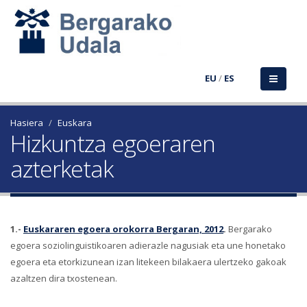
EU
/
ES
Hasiera
Euskara
Hizkuntza egoeraren
azterketak
1.-
Euskararen egoera orokorra Bergaran, 2012
.
Bergarako
egoera soziolinguistikoaren adierazle nagusiak eta une honetako
egoera eta etorkizunean izan litekeen bilakaera ulertzeko gakoak
azaltzen dira txostenean.