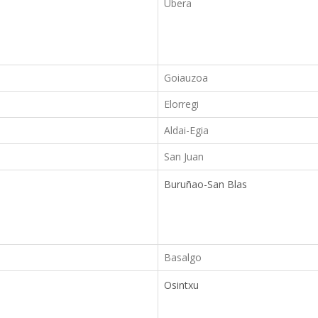
Ubera
Goiauzoa
Elorregi
Aldai-Egia
San Juan
Buruñao-San Blas
Basalgo
Osintxu