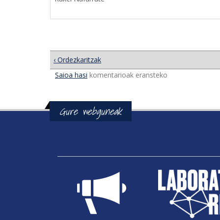
‹ Ordezkaritzak
Saioa hasi
komentarioak eransteko
Gure webguneak