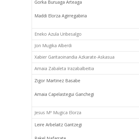
Gorka Buruaga Arteaga
Maddi Elorza Agirregabiria
Eneko Azula Uribesalgo
Jon Mugika Alberdi
Xabier Garitaoinandia Azkarate-Askasua
Amaia Zabaleta Irazabalbeitia
Zigor Martinez Basabe
Amaia Capelastegui Ganchegi
Jesus Mª Mugica Elorza
Leire Arbelaitz Gantzegi
Rakel Nafarrate