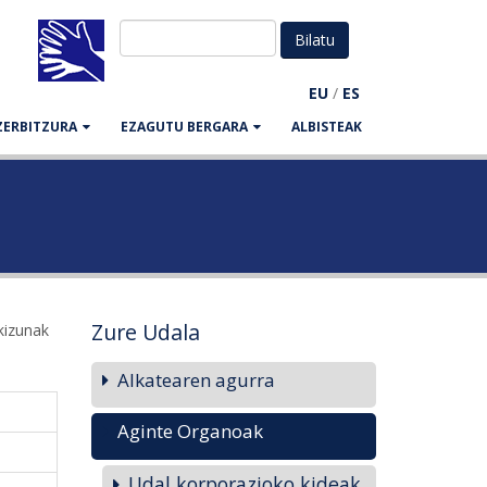
EU
/
ES
ZERBITZURA
EZAGUTU BERGARA
ALBISTEAK
Zure Udala
kizunak
Alkatearen agurra
Aginte Organoak
Udal korporazioko kideak