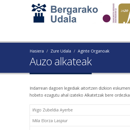
Hasiera
Zure Udala
Aginte Organoak
Auzo alkateak
Indarrean dagoen legediak aitortzen dizkion eskumene
hobeto ezagutu ahal izateko Alkatetzak bere ordezkar
Iñigo Zubeldia Ayerbe
Mila Elorza Laspiur