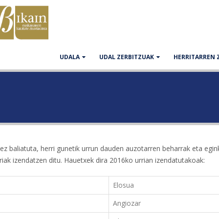
UDALA
UDAL ZERBITZUAK
HERRITARREN 
z baliatuta, herri gunetik urrun dauden auzotarren beharrak eta egin
iak izendatzen ditu. Hauetxek dira 2016ko urrian izendatutakoak:
Elosua
Angiozar