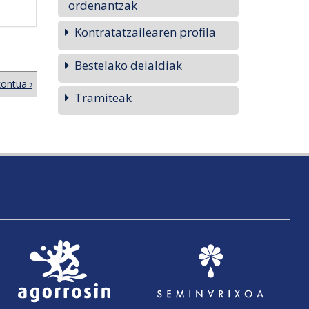
ordenantzak
Kontratatzailearen profila
Bestelako deialdiak
ontua ›
Tramiteak