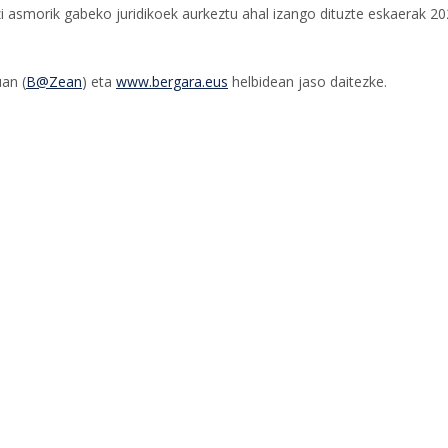
zi asmorik gabeko juridikoek aurkeztu ahal izango dituzte eskaerak 2
uan (
B@Zean
) eta
www.bergara.eus
helbidean jaso daitezke.