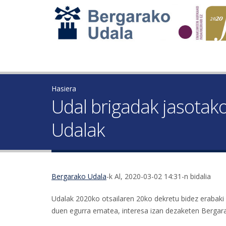
Hasiera
Udal brigadak jasotak
Udalak
Bergarako Udala
-k Al, 2020-03-02 14:31-n bidalia
Udalak 2020ko otsailaren 20ko dekretu bidez erabak
duen egurra ematea, interesa izan dezaketen Bergaran