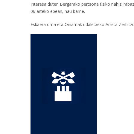
Interesa duten Bergarako pertsona fisiko nahiz iraba
06 arteko epean, hau barne.
Eskaera orria eta Oinarriak udaletxeko Arreta Zerbitz