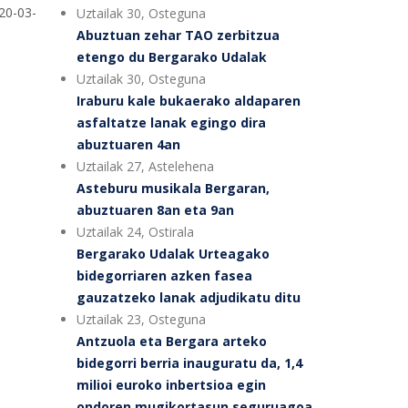
020-03-
Uztailak 30, Osteguna
Abuztuan zehar TAO zerbitzua
etengo du Bergarako Udalak
Uztailak 30, Osteguna
Iraburu kale bukaerako aldaparen
asfaltatze lanak egingo dira
abuztuaren 4an
Uztailak 27, Astelehena
Asteburu musikala Bergaran,
abuztuaren 8an eta 9an
Uztailak 24, Ostirala
Bergarako Udalak Urteagako
bidegorriaren azken fasea
gauzatzeko lanak adjudikatu ditu
Uztailak 23, Osteguna
Antzuola eta Bergara arteko
bidegorri berria inauguratu da, 1,4
milioi euroko inbertsioa egin
ondoren mugikortasun seguruagoa