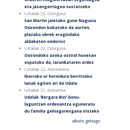
eta jasangarriagoa sustatzeko
Uztailak 23, Osteguna
San Martin jaietako gune Nagusia
Oxirondon kokatuko da aurten,
plazako obrek eragindako
aldaketen ondorioz
Uztailak 23, Osteguna
Oxirondoko azoka ostiral honetan
ospatuko da, larunbataren ordez
Uztailak 22, Asteazkena
Ibarrako ur hornidura berritzeko
lanak egiten ari da Udala
Uztailak 21, Asteartea
Udalak ‘Bergara Bizi’ bonu-
laguntzen ordenantza eguneratu
du familia gehiagorengana iristeko
albiste gehiago