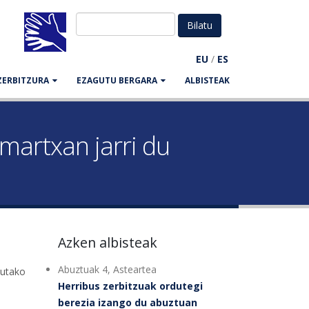
EU
/
ES
ZERBITZURA
EZAGUTU BERGARA
ALBISTEAK
martxan jarri du
Azken albisteak
Abuztuak 4, Asteartea
tutako
Herribus zerbitzuak ordutegi
berezia izango du abuztuan