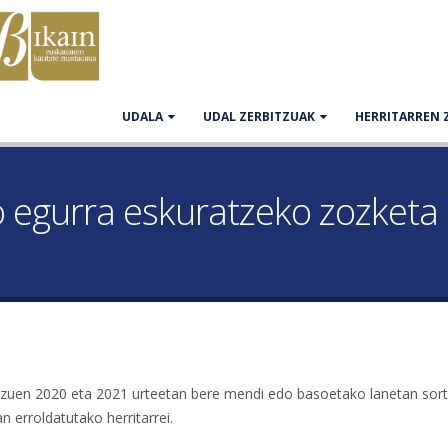
UDALA
UDAL ZERBITZUAK
HERRITARREN 
o egurra eskuratzeko zozketa 
i zuen 2020 eta 2021 urteetan bere mendi edo basoetako lanetan sor
 erroldatutako herritarrei.