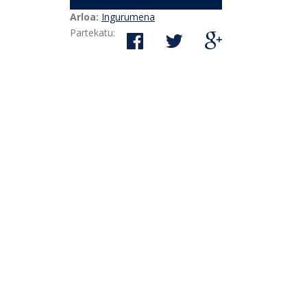
Arloa:
Ingurumena
Partekatu: