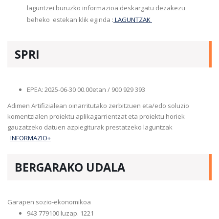
laguntzei buruzko informazioa deskargatu dezakezu
beheko estekan klik eginda :
LAGUNTZAK
SPRI
EPEA: 2025-06-30 00.00etan / 900 929 393
Adimen Artifizialean oinarritutako zerbitzuen eta/edo soluzio
komentzialen proiektu aplikagarrientzat eta proiektu horiek
gauzatzeko datuen azpiegiturak prestatzeko laguntzak
INFORMAZIO+
BERGARAKO UDALA
Garapen sozio-ekonomikoa
943 779100 luzap. 1221