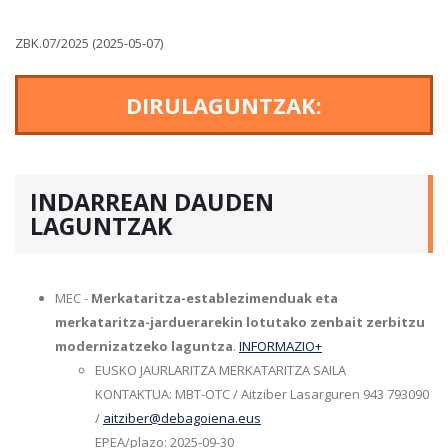
ZBK.07/2025 (2025-05-07)
DIRULAGUNTZAK:
INDARREAN DAUDEN
LAGUNTZAK
MEC -
Merkataritza-establezimenduak eta
merkataritza-jarduerarekin lotutako zenbait zerbitzu
modernizatzeko laguntza
.
INFORMAZIO+
EUSKO JAURLARITZA MERKATARITZA SAILA
KONTAKTUA: MBT-OTC / Aitziber Lasarguren 943 793090
/
aitziber@debagoiena.eus
EPEA/plazo: 2025-09-30