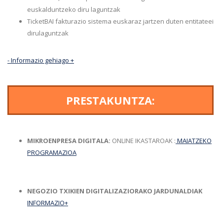
euskalduntzeko diru laguntzak
TicketBAI fakturazio sistema euskaraz jartzen duten entitateei
dirulaguntzak
-
Informazio gehiago +
PRESTAKUNTZA:
MIKROENPRESA DIGITALA:
ONLINE IKASTAROAK :
MAIATZEKO
PROGRAMAZIOA
NEGOZIO TXIKIEN DIGITALIZAZIORAKO JARDUNALDIAK
INFORMAZIO+