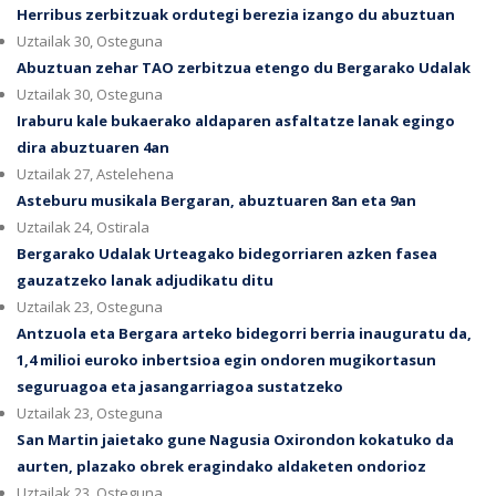
Herribus zerbitzuak ordutegi berezia izango du abuztuan
Uztailak 30, Osteguna
Abuztuan zehar TAO zerbitzua etengo du Bergarako Udalak
Uztailak 30, Osteguna
Iraburu kale bukaerako aldaparen asfaltatze lanak egingo
dira abuztuaren 4an
Uztailak 27, Astelehena
Asteburu musikala Bergaran, abuztuaren 8an eta 9an
Uztailak 24, Ostirala
Bergarako Udalak Urteagako bidegorriaren azken fasea
gauzatzeko lanak adjudikatu ditu
Uztailak 23, Osteguna
Antzuola eta Bergara arteko bidegorri berria inauguratu da,
1,4 milioi euroko inbertsioa egin ondoren mugikortasun
seguruagoa eta jasangarriagoa sustatzeko
Uztailak 23, Osteguna
San Martin jaietako gune Nagusia Oxirondon kokatuko da
aurten, plazako obrek eragindako aldaketen ondorioz
Uztailak 23, Osteguna