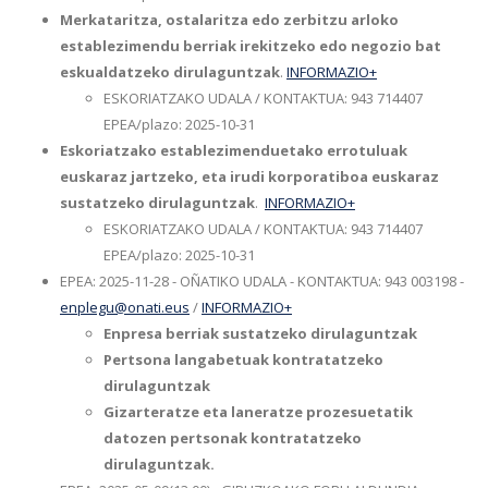
Merkataritza, ostalaritza edo zerbitzu arloko
establezimendu berriak irekitzeko edo negozio bat
eskualdatzeko dirulaguntzak
.
INFORMAZIO+
ESKORIATZAKO UDALA / KONTAKTUA: 943 714407
EPEA/plazo: 2025-10-31
Eskoriatzako establezimenduetako errotuluak
euskaraz jartzeko, eta irudi korporatiboa euskaraz
sustatzeko dirulaguntzak
.
INFORMAZIO+
ESKORIATZAKO UDALA / KONTAKTUA: 943 714407
EPEA/plazo: 2025-10-31
EPEA: 2025-11-28 - OÑATIKO UDALA - KONTAKTUA: 943 003198 -
enplegu@onati.eus
/
INFORMAZIO+
Enpresa berriak sustatzeko dirulaguntzak
Pertsona langabetuak kontratatzeko
dirulaguntzak
Gizarteratze eta laneratze prozesuetatik
datozen pertsonak kontratatzeko
dirulaguntzak.