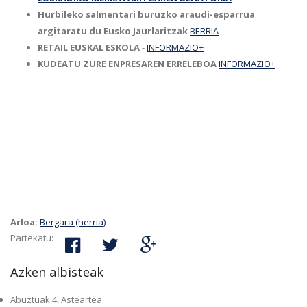
Hurbileko salmentari buruzko araudi-esparrua
argitaratu du Eusko Jaurlaritzak
BERRIA
RETAIL EUSKAL ESKOLA
-
INFORMAZIO+
KUDEATU ZURE ENPRESAREN ERRELEBOA
INFORMAZIO+
Arloa:
Bergara (herria)
Partekatu:
Azken albisteak
Abuztuak 4, Asteartea