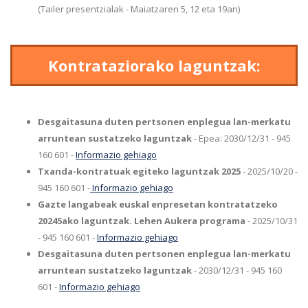
(Tailer presentzialak - Maiatzaren 5, 12 eta 19an)
Kontrataziorako laguntzak:
Desgaitasuna duten pertsonen enplegua lan-merkatu
arruntean sustatzeko laguntzak
- Epea: 2030/12/31 - 945
160 601 -
Informazio gehiago
Txanda-kontratuak egiteko laguntzak 2025
- 2025/10/20 -
945 160 601 -
Informazio gehiago
Gazte langabeak euskal enpresetan kontratatzeko
20245ako laguntzak. Lehen Aukera programa
- 2025/10/31
- 945 160 601 -
Informazio gehiago
Desgaitasuna duten pertsonen enplegua lan-merkatu
arruntean sustatzeko laguntzak
- 2030/12/31 - 945 160
601 -
Informazio gehiago