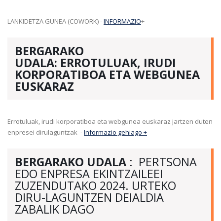
LANKIDETZA GUNEA (COWORK) -
INFORMAZIO
+
BERGARAKO
UDALA: ERROTULUAK, IRUDI
KORPORATIBOA ETA WEBGUNEA
EUSKARAZ
Errotuluak, irudi korporatiboa eta webgunea euskaraz jartzen duten
enpresei dirulaguntzak -
Informazio gehiago +
BERGARAKO UDALA
: PERTSONA
EDO ENPRESA EKINTZAILEEI
ZUZENDUTAKO 2024. URTEKO
DIRU-LAGUNTZEN DEIALDIA
ZABALIK DAGO