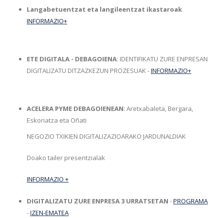
Langabetuentzat eta langileentzat ikastaroak
INFORMAZIO+
ETE DIGITALA - DEBAGOIENA
: IDENTIFIKATU ZURE ENPRESAN
DIGITALIZATU DITZAZKEZUN PROZESUAK -
INFORMAZIO+
ACELERA PYME DEBAGOIENEAN
: Aretxabaleta, Bergara,
Eskoriatza eta Oñati
NEGOZIO TXIKIEN DIGITALIZAZIOARAKO JARDUNALDIAK
Doako tailer presentzialak
INFORMAZIO +
DIGITALIZATU ZURE ENPRESA 3 URRATSETAN
-
PROGRAMA
-
IZEN-EMATEA