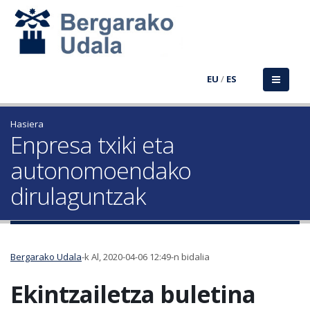
EU
/
ES
Hasiera
Enpresa txiki eta
autonomoendako
dirulaguntzak
Bergarako Udala
-k Al, 2020-04-06 12:49-n bidalia
Ekintzailetza buletina