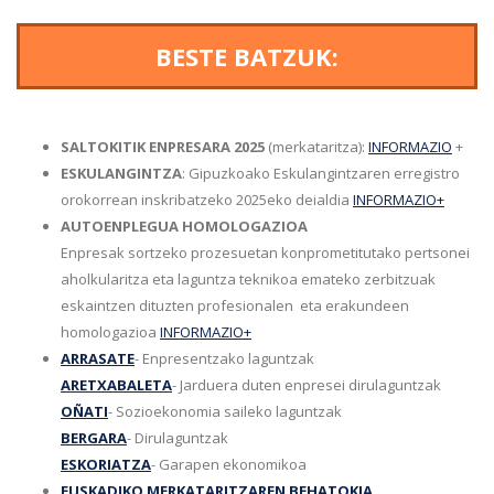
BESTE BATZUK:
SALTOKITIK ENPRESARA 2025
(merkataritza):
INFORMAZIO
+
ESKULANGINTZA
: Gipuzkoako Eskulangintzaren erregistro
orokorrean inskribatzeko 2025eko deialdia
INFORMAZIO+
AUTOENPLEGUA HOMOLOGAZIOA
Enpresak sortzeko prozesuetan konprometitutako pertsonei
aholkularitza eta laguntza teknikoa emateko zerbitzuak
eskaintzen dituzten profesionalen eta erakundeen
homologazioa
INFORMAZIO+
ARRASATE
- Enpresentzako laguntzak
ARETXABALETA
- Jarduera duten enpresei dirulaguntzak
OÑATI
- Sozioekonomia saileko laguntzak
BERGARA
- Dirulaguntzak
ESKORIATZA
- Garapen ekonomikoa
EUSKADIKO MERKATARITZAREN BEHATOKIA