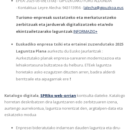
EPEA: 2025-05-09(13:00) - GIPUZKOAKO FORU ALDUNDIA
- Kontaktua: Leyre Alecha: 943113956 -
lalecha@gipuzkoa.eus
Turismo-enpresak sustatzeko eta merkaturatzeko
zerbitzuak eta jarduerak digitalizatzeko eta/edo
ekintzailetzarako laguntzak
INFORMAZIO+
Euskadiko enpresa txiki eta ertainei zuzendutako 2025
Laguntza Plana
aurkeztu du Eusko Jaurlaritzak :
Aurkeztutako planak enpresa-sarearen modernizazioa eta
lehiakortasuna bultzatzea du helburu. ETEek laguntza
horietako asko ezagutzen dituzten arren, badira alderdi
berritzaile eta aipagarriak ere ❗
Katalogo digitala
,
SPRIko web-orrian
kontsulta daiteke. Katalogo
horretan deskribatzen dira laguntzaren edo zerbitzuaren izena,
aurtengo aurrekontua, laguntza norentzat den, argitalpen-data eta
eskatzeko modua
Enpresei bideratutako indarrean dauden laguntza eta diru-