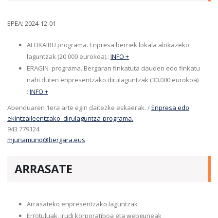
EPEA: 2024-12-01
ALOKAIRU programa. Enpresa berriek lokala alokazeko
laguntzak (20.000 eurokoa).:
INFO +
ERAGIN programa. Bergaran finkatuta dauden edo finkatu
nahi duten enpresentzako dirulaguntzak (30.000 eurokoa)
:
INFO +
Abenduaren 1era arte egin daitezke eskaerak. /
Enpresa edo
ekintzaileentzako dirulaguntza-programa.
943 779124
mjunamuno@bergara.eus
ARRASATE
Arrasateko enpresentzako laguntzak
Errotuluak, irudi korporatiboa eta webguneak