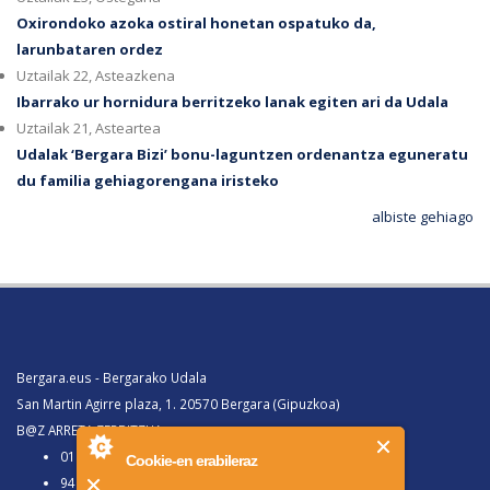
Oxirondoko azoka ostiral honetan ospatuko da,
larunbataren ordez
Uztailak 22, Asteazkena
Ibarrako ur hornidura berritzeko lanak egiten ari da Udala
Uztailak 21, Asteartea
Udalak ‘Bergara Bizi’ bonu-laguntzen ordenantza eguneratu
du familia gehiagorengana iristeko
albiste gehiago
Bergara.eus - Bergarako Udala
San Martin Agirre plaza, 1. 20570 Bergara (Gipuzkoa)
B@Z ARRETA ZERBITZUA:
010, Bergaratik deituz gero
Cookie-en erabileraz
943 77 91 00, Bergaraz kanpotik deituz gero