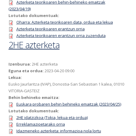
Azterketa teorikoaren behin-behineko emaitzak
(2023/04/19)
Lotutako dokumentuak:
Oharra: Azterketa teorikoaren data, ordua eta lekua
Azterketa teorikoaren erantzun orria
Azterketa teorikoaren erantzun orria zuzenduta
2HE azterketa
Izenburua:
2HE azterketa
Eguna eta ordua:
2023-04-20 09:00
Lekua:
Eusko Jaurlaritza (IVAP), Donostia-San Sebastian 1 kalea, 01010
VITORIA-GASTEIZ
Behin behineko emaitza:
Euskara probaren behin behineko emaitzak (2023/04/25)
Lotutako dokumentuak:
2HE idatzizkoa (Tokia, lekua eta ordua)
Erreklamazioetarako orria
Idazmeneko azterketa: informazioa nola lortu