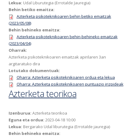
Lekua:
Udal Liburutegia (Errotalde Jauregia)
Behin betiko emaitza:
Azterketa psikoteknikoaren behin betiko emaitzak
(2023/05/08)
Behin behineko emaitza:
Azterketa psikoteknikoaren behin-behineko emaitzak
(2023/04/04)
Oharrak:
Azterketa psikoteknikoaren emaitzak apirilaren 3an
argitaratuko dira
Lotutako dokumentuak:
Oharra: Azterketa psikoteknikoaren ordua eta lekua
Oharra: Azterketa psikoteknikoaren puntuazio irizpideak
Azterketa teorikoa
Izenburua:
Azterketa teorikoa
Eguna eta ordua:
2023-04-18 10:00
Lekua:
Bergarako Udal liburutegia (Errotalde jauregia)
Behin behineko emaitza: