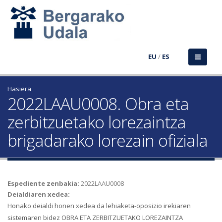
EU
/
ES
Hasiera
2022LAAU0008. Obra eta
zerbitzuetako lorezaintza
brigadarako lorezain ofiziala
Espediente zenbakia:
2022LAAU0008
Deialdiaren xedea:
Honako deialdi honen xedea da lehiaketa-oposizio irekiaren
sistemaren bidez OBRA ETA ZERBITZUETAKO LOREZAINTZA