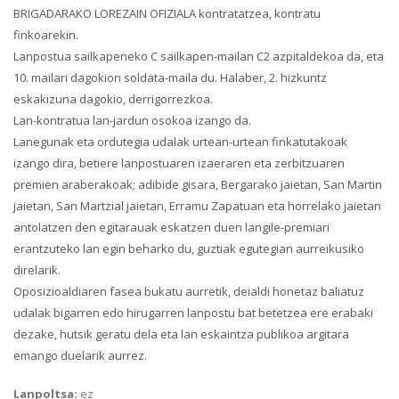
BRIGADARAKO LOREZAIN OFIZIALA kontratatzea, kontratu
finkoarekin.
Lanpostua sailkapeneko C sailkapen-mailan C2 azpitaldekoa da, eta
10. mailari dagokion soldata-maila du. Halaber, 2. hizkuntz
eskakizuna dagokio, derrigorrezkoa.
Lan-kontratua lan-jardun osokoa izango da.
Lanegunak eta ordutegia udalak urtean-urtean finkatutakoak
izango dira, betiere lanpostuaren izaeraren eta zerbitzuaren
premien araberakoak; adibide gisara, Bergarako jaietan, San Martin
jaietan, San Martzial jaietan, Erramu Zapatuan eta horrelako jaietan
antolatzen den egitarauak eskatzen duen langile-premiari
erantzuteko lan egin beharko du, guztiak egutegian aurreikusiko
direlarik.
Oposizioaldiaren fasea bukatu aurretik, deialdi honetaz baliatuz
udalak bigarren edo hirugarren lanpostu bat betetzea ere erabaki
dezake, hutsik geratu dela eta lan eskaintza publikoa argitara
emango duelarik aurrez.
Lanpoltsa:
ez